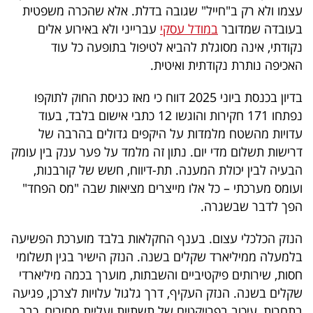
עצמו ולא רק ב"חייל" שגובה בדלת. אלא שהכרה משפטית
40
בעובדה שמדובר
במודל עסקי
עברייני ולא באירוע אלים
נקודתי, אינה מסוגלת להביא לטיפול בתופעה כל עוד
האכיפה נותרת נקודתית ואיטית.
שיתופי
פעולה
בדיון בכנסת ביוני 2025 דווח כי מאז כניסת החוק לתוקפו
נפתחו 171 חקירות והוגשו 12 כתבי אישום בלבד, בעוד
עדויות מהשטח מלמדות על היקפים גדולים בהרבה של
דרישות תשלום מדי יום. נתון זה מלמד על פער ענק בין עומק
דרושים
הבעיה לבין יכולת המענה. תת-דיווח, חשש של קורבנות,
ועומס מערכתי – כל אלו מייצרים מציאות שבה "מס הפחד"
ניוזלטרים
הפך לדבר שבשגרה.
הנזק הכלכלי עצום. בענף החקלאות בלבד מוערכת הפשיעה
מייל
בלמעלה ממיליארד שקלים בשנה. הנזק הישיר בגין תשלומי
אדום
חסות, שירותים פיקטיביים והשבתות, מוערך בכמה מיליארדי
שקלים בשנה. הנזק העקיף, דרך גלגול עלויות לצרכן, פגיעה
בתחרות, עיכוב בפרויקטים של תשתיות ועליית מחירים, כבר