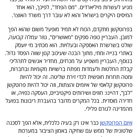
פרסמו
מגיע לעשרות מיליארדים. "מס הפחד", לפיכך, הוא אחד
באייס
המיסים היקרים בישראל והוא לא עובר דרך משרד האוצר.
עקבו
בפרוטקשן מתקדם, הכוח לא תמיד מופעל משום שהוא הפך
למובן. העבריין כופה ספקים "מאושרים", גוזר עמלה קבועה,
אחרינו:
שולט בשרשרת האספקה ובעלויות. הוא מכתיב מי יועסק
באתרי בנייה ומתי, מתוך הבנה שעיכוב קטן שווה הפסד גדול.
בנוסף, העבריין משפיע על מכרזים, מחדיר אנשים לתהליכי
קבלת החלטות ולעמדות מפתח ברשויות מקומיות ובחברות,
ומטה תחרות חופשית לכדי זירת שליטה. זה יכול להיות
פרוטקשן קלאסי של איומים והצתות, וזה יכול להיות פרוטקשן
"לבן", דהיינו: חוזים ושירותים פיקטיביים, העסקה כפויה, או
חדירה מוסדית. בכל המקרים מדובר בהעברת ריבונות בפועל
מהמדינה לגורם פלילי.
איום הפרוטקשן
כבר אינו רק בעיה כלכלית, אלא הפך לסכנה
שלטונית של ממש עם שחיקה באמון הציבור במערכות