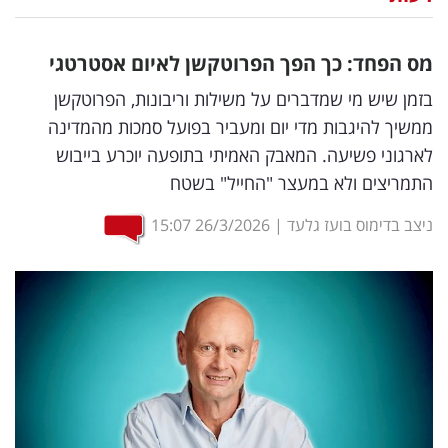
נדל"ן
מס הפחד: כך הפך הפרוטקשן לאיום אסטרטגי
דיגיטל
בזמן שיש מי שמדברים על משילות וריבונות, הפרוטקשן
וטק
ממשיך להיגבות מדי יום ומעביר בפועל סמכות מהמדינה
לארגוני פשיעה. המאבק האמיתי בתופעה יוכרע בייבוש
שיווק
התמריצים ולא במעצר "החייל" בשטח
ופרסום
ניצב בדימוס בועז גלעד
|
26/3/2026
15:07
משפט
מדדים
ומחקרים
דעות
רכילות
עסקית