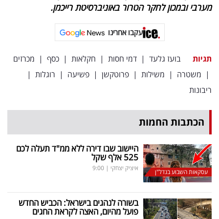
מערבי ובמכון לחקר הטרור באוניברסיטת רייכמן.
עקבו אחרינו
תגיות
בועז גלעד
|
דמי חסות
|
חקלאות
|
כסף
|
מכרזים
|
משטרה
|
משילות
|
פרוטקשן
|
פשיעה
|
רוגלות
|
ריבונות
הכתבות החמות
היישוב שבו דירה ללא ממ"ד תעלה לכם
525 אלף שקל
איציק יצחקי
|
9:00
עסקאות השבוע בנדל"ן
בשורה לנהגים בישראל: הכביש החדש
פועל מהיום, האצה לקראת החגים