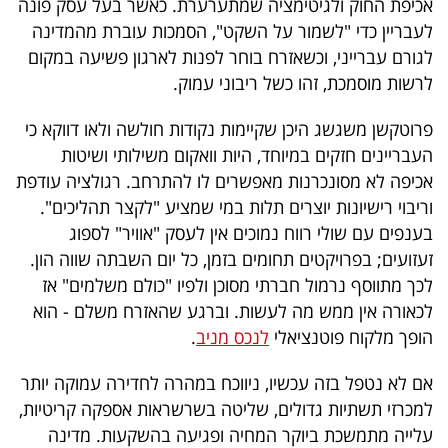
אכיפת החוק ולגיטימציה שמתערערת. כאשר בעל עסק פונה
לעבריין כדי "לשמור על השקט", הסמכות עוברת מהמדינה
לגורם עברייני, וכשאזרח בוחר לפנות לארגון פשיעה במקום
לרשות מוסמכת, זהו כשל ריבוני עמוק.
פרוטקשן משגשג היכן שקיימות נקודות חולשה ולאו דווקא כי
העבריינים חזקים במיוחד, היות וואקום משילותי ושיטות
אכיפה לא מסונכרנות מאפשרים לו להתרחב. רגולציה עודפת
וריבוי רישיונות יוצרים תלות במי שמציע "לקצר תהליכים".
בענפים עם שולי רווח נמוכים אין לעסק "אוויר" לספוג
זעזועים; בפרויקטים תחומים בזמן, כל יום השבתה שווה הון.
לכך מתווסף נרמול חברתי מסוכן ולפיו "כולם משלמים" אז
לכאורה אין ממש מה לעשות. וברגע שהאזרח משלם - הוא
הופך מלקוח פוטנציאלי
לנכס מניב
.
אם לא נטפל בזה עכשיו, ניווכח במהרה לחדירה עמוקה יותר
למכרזי תשתיות גדולים, שליטה בשרשראות אספקה קריטיות,
עלייה מתמשכת ביוקר המחיה ופגיעה בהשקעות. מדינה