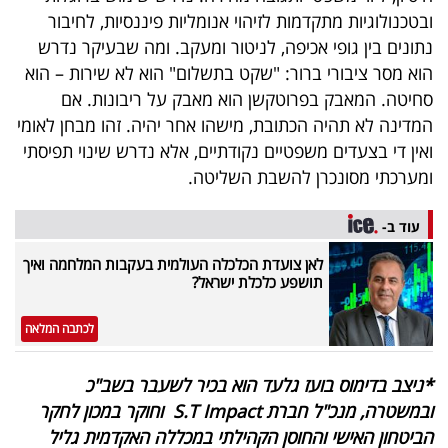
ובטכנולוגיות מתקדמות לזיהוי אנומליות פיננסיות, לחיבור
נתונים בין גופי אכיפה, לניטור ומעקב. ומה שבעיקר נדרש
הוא מסר ציבורי ברור: "שקט בתשלום" הוא לא שירות – הוא
סחיטה
.
המאבק בפרוטקשן הוא מאבק על ריבונות. אם
המדינה לא תהיה הכתובת, מישהו אחר יהיה
.
זהו מבחן לאומי
ואין די בצעדים משפטיים נקודתיים, אלא נדרש שינוי תפיסתי
ומערכתי מסונכרן להשבת השליטה.
עוד ב-
לאן צועדת הכלכלה העולמית בעקבות המלחמה ואיך
תושפע כלכלת ישראל?
לכתבה המלאה
*ניצב בדימוס בועז גלעד הוא בכיר לשעבר בשב"כ
ובמשטרה, מנכ"ל חברת
S.T Impact
וחוקר במכון לחקר
הביטחון האישי והחוסן הקהילתי במכללה האקדמית גליל