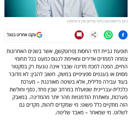
קריפטו
ניצב בדימוס בועז גלעד (צילום אלן צ'פלסקי)
ויראלי
עקבו אחרינו בגוגל
טלוויזיה
תופעת גביית דמי החסות (פרוטקשן), אשר בשנים האחרונות
עסקי
צמחה לממדים אדירים ומאיימת לנגוס כמעט בכל תחומי
ספורט
החיים, הפכה למכת מדינה שכבר אינה נוגעת רק בסקטור
מסוים או בענפים ספציפיים במשק. חשוב להבין: לא מדובר
קריירה
בעוד עבירה פלילית, אלא בשיטה מאורגנת – מערכת
ולימודים
כלכלית-עבריינית שפועלת במרחב שבין פחד, כסף וחולשת
מערכות, ומאתרת הזדמנויות מהר יותר מהמדינה. במאבק
מינויים
הזה מתקיים כלל פשוט: מי שמקדים לזהות, מקדים גם
לשלוט. מי שמאחר – מאבד שליטה
.
רייטינג
רכב