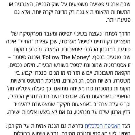
שבה ארגוני פשיעה משפיעים על שוק הבנייה, האנרגיה או
התשתיות הלאומיות איננה רק מדינה יקרה יותר, אלא גם
פגיעה יותר.
הדרך לפתרון נעוצה בשינוי תפיסה ומעבר מפרקטיקה של
מעצרים נקודתיים לטיפול מערכתי, שכן עצירת "החייל" אינה
פוגעת במנגנון הכלכלי שמאחוריו. המאבק מוכרע במקום
שבו פוגעים בכסף. '
Follow The Money
' איננה סיסמה –
זו אסטרטגיה שמוכוונת לטפל בשורש הבעיה. חילוט נכסים,
הקפאת חשבונות, ייבוש תזרימי מזומנים וסנכרון קבוע בין
משטרה, רשויות המס, רגולטורים, מערכת המשפט ורשויות
מקומיות במסגרת כוח משימה מתואם
.
כך פעלה איטליה מול
המאפיה באמצעות חילוט אגרסיבי ושבירת התמריץ הכלכלי,
וכך פועלת ארה"ב באמצעות חקיקה שמאפשרת להעמיד
לדין ארגון שלם על מנהיגיו, גם אם לא ביצעו אלימות ישירה.
לצד
האכיפה הכלכלית
נדרשת גם הגנה אמיתית על הקורבן:
חיסיון, ליווי משפטי ותגובה מהירה. נדרש שימוש ברוגלות