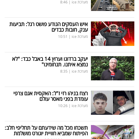
מערכת ice
|
8:46
איש העסקים הנודע פושט רגל: תביעות
ענק, חובות כבדים
מערכת ice
|
10:51
יעקב ברדוגו וערוץ 14 באבל כבד: "לא
נמצא איתנו. תנחומינו"
מערכת ice
|
8:35
רצח בניהו רזי ז"ל: האקסית אגם צרפי
עומדת בפני מאסר עולם
מערכת ice
|
10:26
תשכחו מכל מה שידעתם על תחליפי חלב:
הפיתוח שמביא חוויית יוגורט מושלמת