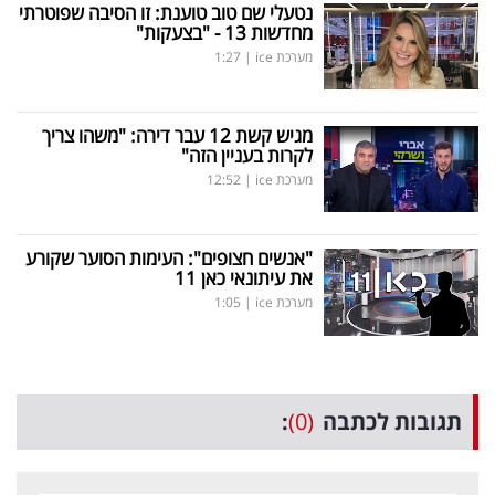
נטעלי שם טוב טוענת: זו הסיבה שפוטרתי
מחדשות 13 - "בצעקות"
מערכת ice
|
1:27
מגיש קשת 12 עבר דירה: "משהו צריך
לקרות בעניין הזה"
מערכת ice
|
12:52
"אנשים חצופים": העימות הסוער שקורע
את עיתונאי כאן 11
מערכת ice
|
1:05
תגובות לכתבה
(0)
: