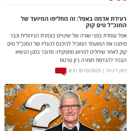
נדל"ן
רעידת אדמה באפל: זה מחליפו המיועד של
דיגיטל
המנכ"ל טים קוק
וטק
אפל עומדת בפני שורה של שינויים בצמרת הניהולית וכבר
סימנה את המועמד המוביל להיכנס לנעליו של המנכ"ל טים
שיווק
קוק לאחר שיחליט לפרוש מתפקידו: מדובר בסגן הנשיא
ופרסום
הבכיר להנדסת חומרה ג'ון טרנוס
משפט
דסק דיגיטל
|
8/10/2025
8:31
מדדים
ומחקרים
דעות
רכילות
עסקית