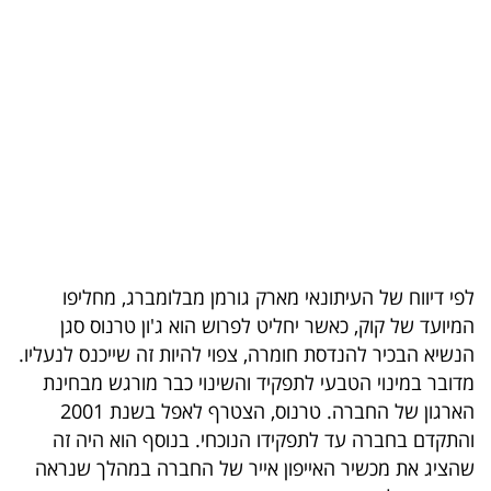
בריאות
תרבות
ופנאי
תיירות
TOP-
5
לפי דיווח של העיתונאי מארק גורמן מבלומברג, מחליפו
המילון
המיועד של קוק, כאשר יחליט לפרוש הוא ג'ון טרנוס סגן
הכלכלי
הנשיא הבכיר להנדסת חומרה, צפוי להיות זה שייכנס לנעליו.
מדובר במינוי הטבעי לתפקיד והשינוי כבר מורגש מבחינת
פודקאסט
הארגון של החברה. טרנוס, הצטרף לאפל בשנת 2001
והתקדם בחברה עד לתפקידו הנוכחי. בנוסף הוא היה זה
40
שהציג את מכשיר האייפון אייר של החברה במהלך שנראה
UNDER