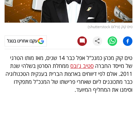
קריפטו
ויראלי
טים קוק (צילום shutterstock)
טלוויזיה
עקבו אחרינו בגוגל
עסקי
טים קוק מכהן כמנכ"ל אפל כבר 14 שנים, מאז מותו הטרגי
ספורט
של מייסד החברה
סטיב ג'ובס
ממחלת הסרטן בשלהי שנת
2011. אולם לפי דיווחים בארצות הברית בענקית הטכנולוגיה
קריירה
כבר מתכוננים ליום שאחרי פרישתו של המנכ"ל מתפקידו
ולימודים
וסימנו את המחליף המיועד.
מינויים
רייטינג
רכב