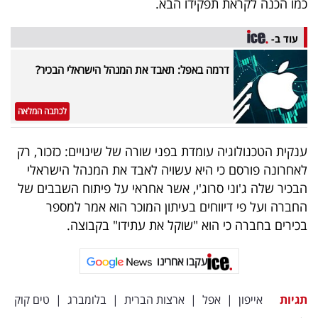
כמו הכנה לקראת תפקידו הבא.
40
עוד ב-
שיתופי
דרמה באפל: תאבד את המנהל הישראלי הבכיר?
פעולה
לכתבה המלאה
ענקית הטכנולוגיה עומדת בפני שורה של שינויים: כזכור, רק
דרושים
לאחרונה פורסם כי היא עשויה לאבד את המנהל הישראלי
הבכיר שלה ג'וני סרוג'י, אשר אחראי על פיתוח השבבים של
ניוזלטרים
החברה ועל פי דיווחים בעיתון המוכר הוא אמר למספר
בכירים בחברה כי הוא "שוקל את עתידו" בקבוצה.
מייל
עקבו אחרינו
אדום
תגיות
אייפון
|
אפל
|
ארצות הברית
|
בלומברג
|
טים קוק