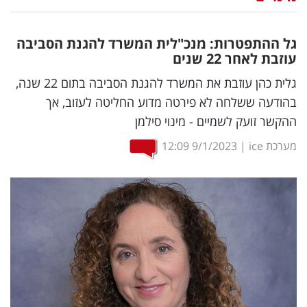
נדל"ן
גל ההתפטרות: מנכ"לית המשרד להגנת הסביבה
דיגיטל
עוזבת לאחר 22 שנים
וטק
גלית כהן עוזבת את המשרד להגנת הסביבה בתום 22 שנה,
בהודעה ששלחה לא פירטה מדוע החליטה לעזוב, אך
שיווק
ההקשר זועק לשמיים - מינוי סילמן
ופרסום
מערכת ice
|
9/1/2023
12:09
משפט
מדדים
ומחקרים
דעות
רכילות
עסקית