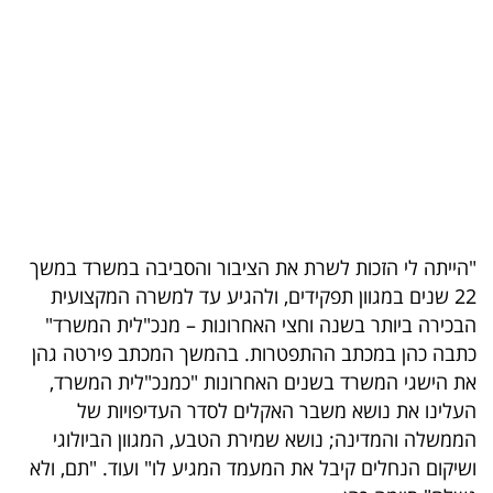
בריאות
תרבות
ופנאי
תיירות
TOP-
5
"הייתה לי הזכות לשרת את הציבור והסביבה במשרד במשך
22 שנים במגוון תפקידים, ולהגיע עד למשרה המקצועית
המילון
הבכירה ביותר בשנה וחצי האחרונות – מנכ"לית המשרד"
הכלכלי
כתבה כהן במכתב ההתפטרות. בהמשך המכתב פירטה גהן
את הישגי המשרד בשנים האחרונות "כמנכ"לית המשרד,
פודקאסט
העלינו את נושא משבר האקלים לסדר העדיפויות של
הממשלה והמדינה; נושא שמירת הטבע, המגוון הביולוגי
40
ושיקום הנחלים קיבל את המעמד המגיע לו" ועוד. "תם, ולא
UNDER