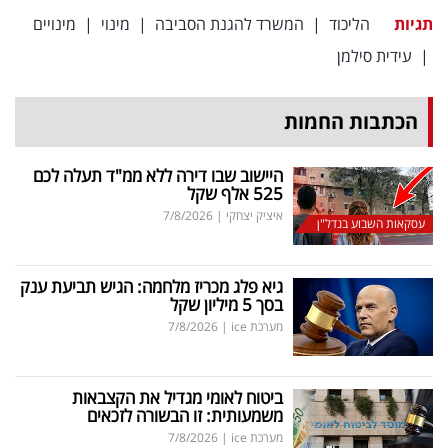
פרסמו
תגיות
הליכוד
|
המשרד להגנת הסביבה
|
מינוי
|
מינויים
באייס
|
עידית סילמן
עקבו
הכתבות החמות
אחרינו:
היישוב שבו דירה ללא ממ"ד תעלה לכם
525 אלף שקל
איציק יצחקי
|
7/8/2026
עסקאות השבוע בנדל"ן
גיא פלג מכריז מלחמה: הגיש תביעת ענק
בסך 5 מיליון שקל
מערכת ice
|
7/8/2026
ביטוח לאומי מגדיל את הקצבאות
משמעותית: זו הבשורה לזכאים
מערכת ice
|
7/8/2026