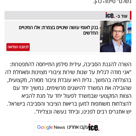
נשלם" סיימה כהן.
40
עוד ב-
בנק לאומי עושה שינויים בצמרת: אלו המינויים
שיתופי
החדשים
פעולה
לכתבה המלאה
השרה להגנת הסביבה, עידית סילמן התייחסה להתפטרות:
דרושים
"אני מודה לגלית על שנות שירות ציבורי מצוינות ומאחלת לה
בהצלחה בהמשך. גלית היא עובדת ציבור מסורה, מקצועית,
ניוזלטרים
שהובילה את המשרד להישגים מרשימים. נמשיך יחד עם
הצוות המקצועי שבמשרד לפעול יחד על מנת להביא
להצלחות משותפות למען בריאות הציבור והסביבה בישראל.
מייל
יש אתגרים רבים לפנינו, וביחד נעשה ונצליח".
אדום
עקבו אחרינו