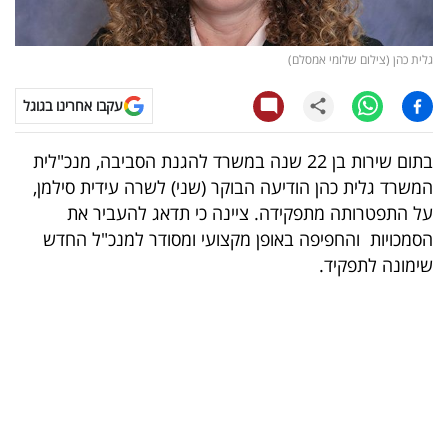
קריפטו
גלית כהן (צילום שלומי אמסלם)
ויראלי
עקבו אחרינו בגוגל
טלוויזיה
בתום שירות בן 22 שנה במשרד להגנת הסביבה, מנכ"לית
עסקי
המשרד גלית כהן הודיעה הבוקר (שני) לשרה עידית סילמן,
ספורט
על התפטרותה מתפקידה. ציינה כי תדאג להעביר את
הסמכויות והחפיפה באופן מקצועי ומסודר למנכ"ל החדש
קריירה
שימונה לתפקיד.
ולימודים
מינויים
רייטינג
רכב