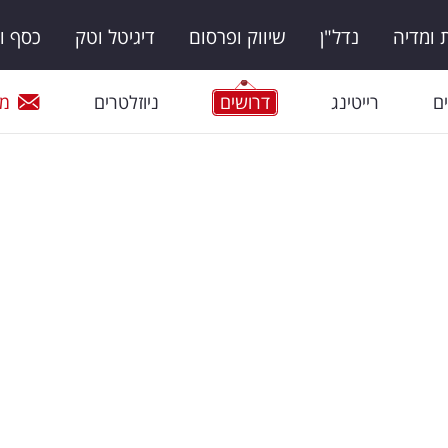
ומדיה
נדל"ן
שיווק ופרסום
דיגיטל וטק
כסף ו
ם
רייטינג
דרושים
ניוזלטרים
מי