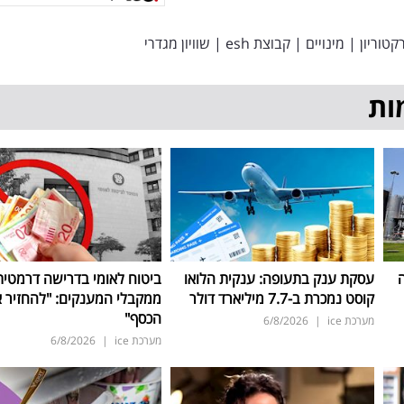
קטוריון
|
מינויים
|
קבוצת esh
|
שוויון מגדרי
ות
ה
עסקת ענק בתעופה: ענקית הלואו
ביטוח לאומי בדרישה דרמטית
קוסט נמכרת ב-7.7 מיליארד דולר
ממקבלי המענקים: "להחזיר 
הכסף"
מערכת ice
|
6/8/2026
מערכת ice
|
6/8/2026