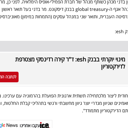
רון בדני מכהן כשותף מנהל של חברת הפמילי-אופיס הימלאיה. לפני כן, מר 
כיהן כמנכ"ל UBank ולפני כן כמנהל אגף ה-global treasury בבנק דיסקונט. מר בדני בעל תואר ראשון
סיטה העברית, ותואר שני במנהל עסקים (התמחות במימון) מאוניברסי
e:
מינוי יוקרתי בבנק esh: ד"ר קירה רדינסקי מצטרפת
לדירקטוריון
לכתבה המ
יחודית ליצור מלכתחילה תשתית ארגונית הפועלת בהרמוניה עם ערכינו. 
מאמינים שגיוון מגדרי יוצר גיוון מחשבתי ורגשי בתהליכי קבלת החלטות, ו
ם הדירקטוריון מתמודד".
עקבו אחרינו