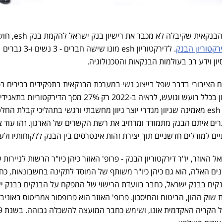
, קבוצת הטכנולוגיה-הבנקאית שקיבלה לא מכבר את
רקטוריון הבנק
. לדירקטוריון esh מונו שישה חברים - 3 נשים ו-3 גברים
יון וידע רב בעולמות הבנקאות והטכנולוגיה.
ח הציבורי בדבר שפל בייצוג נשי במערכת הבנקאית בתפקידים בכירים ב
ושוק ההון בכלל רועש וגועש, לראיה ב-2022 רק 27% מסך הדירקטוריות בתאגי
המדווחים היו נשים. הנהלת בנק esh מאמינה שגיוון מגדרי יוצר גיוון מחשבתי ורגשי בתהליכי קבלת הח
ים איתם הבנק מתמודד ומרחיב את רשת הקשרים של הארגון. זהו עוד 
 למודלים חדשניים תוך יצירת זהות אינטרסים בין הבנק ללקוחותיו ולעו
 האוזר, יו"ר דירקטוריון הבנק - פרופ' האוזר כיהן כיו"ר הרשות לניירות ע
20. במהלך השנים האלה, הוא גם כיהן כיו"ר משותף של המוסד לתקינה בחשבונאות, כ
קים בבנק ישראל, כחבר בוועדת הרישוי של המפקח על הבנקים בבנק י
שוק ההון, הביטוח והחיסכון. פרופ' האוזר הוא פרופסור אמריטוס באוניב