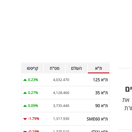
ת"א
העולם
מט"ח
קריפטו
ת"א 125
0.23%
4,032.470
ם
ת"א 35
0.27%
4,128.460
ק ישראל להקמת בנק esh, חושפת את
ת"א 90
0.09%
3,735.440
גדרי בצמרת
ת"א SME60
-1.79%
1,317.930
ת"א נדל"ן
-0.19%
1,370.510