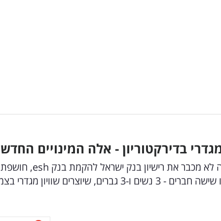
גדרי בדירקטוריון - אלה המינויים החדשי
קבוצת esh, קבוצת הטכנולוגיה-הבנקאית שקיבלה לא מכבר את רישיון בנ
שמות חברי דירקטוריון הבנק. לדירקטוריון esh מונו שישה חברים - 3 נשים ו-3 גברים, שיוצרים שוויון מ