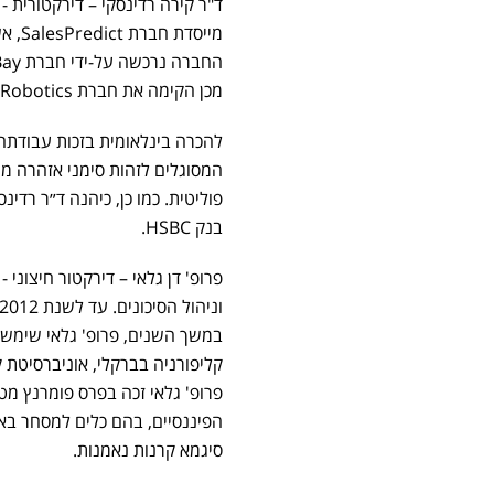
ד"ר קירה רדינסקי – דירקטורית -
מייס
מכן הקימה את חברת Diagnostic Robotics. ד״ר רדינסקי היא פרופסורית אורחת בטכניון. ד"ר רדינסקי זכתה
להכרה בינלאומית בזכות עבודתה 
המסוגלים לזהות סימני אזהרה מו
פוליטית. כמו כן, כיהנה ד״ר רדינ
בנק HSBC.
פרופ' דן גלאי – דירקטור חיצוני
במשך השנים, פרופ' גלאי שימש כ
פרופ' גלאי זכה בפרס פומרנץ מ
הפיננסיים, בהם כלים למסחר באופ
סיגמא קרנות נאמנות.