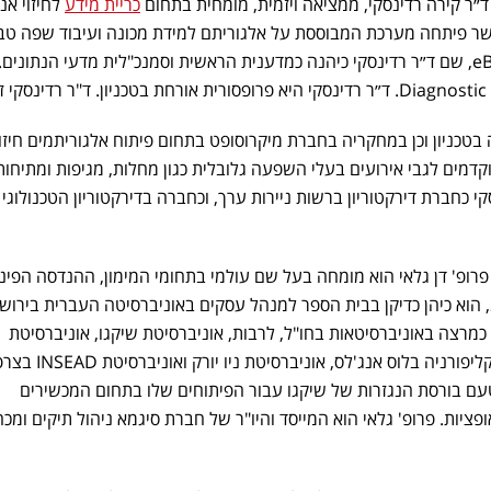
 ד״ר קירה רדינסקי, ממציאה ויזמית, מומחית בתחום
כריית מידע
לחיזוי אנל
דת חברת SalesPredict, אשר פיתחה מערכת המבוססת על אלגוריתם למידת מכונה ועיבוד שפה ט
החברה נרכשה על-ידי חברת eBay, שם ד״ר רדינסקי כיהנה כמדענית הראשית וסמנכ"לית מדעי הנתונ
בטכניון וכן במחקריה בחברת מיקרוסופט בתחום פיתוח אלגוריתמים חיזוי
קדמים לגבי אירועים בעלי השפעה גלובלית כגון מחלות, מגיפות ומתיחות
סקי כחברת דירקטוריון ברשות ניירות ערך, וכחברה בדירקטוריון הטכנולוגי
 - פרופ' דן גלאי הוא מומחה בעל שם עולמי בתחומי המימון, ההנדסה הפינ
וניהול הסיכונים. עד לשנת 2012, הוא כיהן כדיקן בבית הספר למנהל עסקים באוניברסיטה העברית בירו
מרצה באוניברסיטאות בחו"ל, לרבות, אוניברסיטת שיקגו, אוניברסיטת
קליפורניה בברקלי, אוניברסיטת קליפורניה בלוס אנג'לס, אוניברסיט
טעם בורסת הנגזרות של שיקגו עבור הפיתוחים שלו בתחום המכשירים
ציות. פרופ' גלאי הוא המייסד והיו"ר של חברת סיגמא ניהול תיקים ומכהן