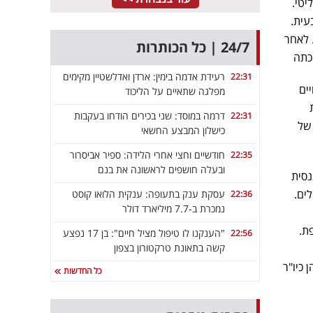
יטי.
בעית.
ים. לאחר
24/7 | כל הכותרות
רעידת אדמה בימין: ארדן ואדלשטיין מקימים
22:31
ים
מפלגה שתאיים על הליכוד
דרמה במוסד: שני בכירים הודחו בעקבות
22:31
 של
כישלון המבצע החשאי
חודשיים וחצי אחרי הלידה: ספיר אביסרור
22:35
ובעלה חושפים לראשונה את בנם
נסית
שלים.
עסקת ענק בתעופה: ענקית הלואו קוסט
22:36
נמכרת ב-7.7 מיליארד דולר
ת ניו יורק ואוניברסיטת INSEAD בצרפת.
"הענקנו לו טיפול מציל חיים": בן 17 נפצע
22:56
קשה בתאונת טרקטורון בצפון
 כיו"ר
כל החדשות