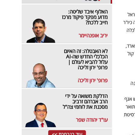
האלוף איבד שליטה:
ראל
מדוע מפקד פיקוד מרכז
ה כיו"ר
חייב ללכת?
כלה
יריב אופנהיימר
ארד,
לא האבטלה: זה האיום
 ומהווה קול
הכלכלי החדש שה-AI
עלול להביא לעולם |
פרופ' ירון זליכה
פרופ' ירון זליכה
2019. לבנון כיהנה
הדלקת משואה על ידי
 אגף
הרב אברהם זרביב
תואר
מסכנת את לוחמי צה"ל
סיטת
עו"ד יהודה שפר
עוד בנבחרת >>