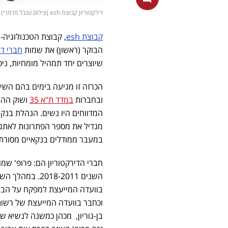
דירקטוריון קבוצת esh (צילום ענבל מרמרי)
קבוצת esh
הבוקר (ראשון) את שמות
חברי די
שיוצרים יחד תמהיל מומחיות, ניס
הכרזה זו מגיעה בימים בהם השי
ובחברות
במדד ת"א 35
מגדיל את מספר הפתרונות לאתגר
במעבר ממודלים בנקאיים מסורתיים
חברי הדירקטוריון הם: פרופ' שמואל
השנים 18-2011
בוועדה המייעצת למפקח על הבנ
וכחבר בוועדה המייעצת של רשות 