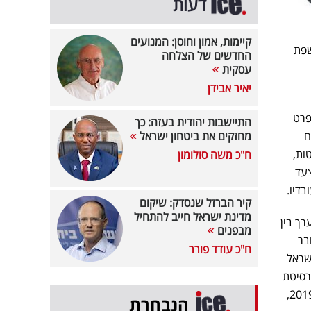
דעות
קיימות, אמון וחוסן: המנועים
 רישיון בנק ישראל להקמת בנק esh, חושפת
החדשים של הצלחה
עסקית
יאיר אבידן
פרט
התיישבות יהודית בעזה: כך
דים
מחזקים את ביטחון ישראל
לטות,
ח"כ משה סולומון
צעד
בדיו.
קיר הברזל שנסדק: שיקום
מדינת ישראל חייב להתחיל
רך בין
מבפנים
חבר
ח"כ עודד פורר
שראל
רסיטת
בן-גוריון, מכהן כמשנה לנשיא של הקריה האקדמית אונו, ושימש כחבר המועצה להשכלה גבוהה. בשנת 2019,
הנבחרת