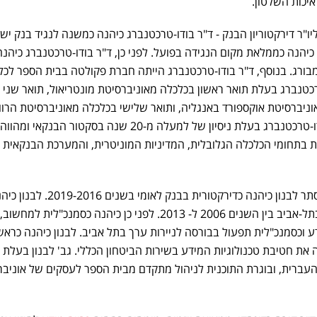
איכות השלטון.
יו"ר דירקטוריון הבנק - ד"ר בודו-טרכטנברג כיהנה כמשנה לנגיד בנק יש
חל ממרץ 2014, ובשנת 2019, כיהנה כממלאת מקום הנגידה בפועל. לפני כן, ד"ר בודו-טרכטנברג כיהנ
מבורג. בנוסף, ד"ר בודו-טרכטנברג הייתה חברת פקולטה בבית הספר לכל
טרכטנברג בעלת תואר ראשון בכלכלה מאוניברסיטת מונטריאול, תואר שני
אוניברסיטת אוקספורד באנגליה, ותואר שלישי בכלכלה מאוניברסיטת הרוו
בקיימברידג', מסצ'וסטס. ד"ר בודו-טרכטנברג בעלת ניסיון של למעלה מ-20 שנה בסקטור הבנקאי
ת בתחומי הכלכלה הגלובלית, המדיניות המוניטרית, והמערכת הבנקאית
אסתר לבנון – דירקטורית - גב׳ אסתר לבנון כיהנה כדירקטורית בבנק לאומי בשנים -2016
בתל-אביב בין השנים 2006 ל- 2013. לפני כן כיהנה כסמנכ"לית למחשוב,
ע וכסמנכ"לית תפעול בבורסה לניירות ערך בתל אביב. לבנון כיהנה כראש
 את חטיבת טכנולוגיות המידע בשירות הביטחון הכללי. גב' לבנון בעלת 
ברית, ובוגרת התוכנית לניהול מתקדם מבית הספר לעסקים של אוניבר