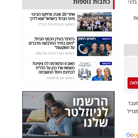
כתבות נוספות
בדני
אחרי 20 שנה: פרויקט הבינוי
טת
פינוי הגדול בישראל יוצא לדרך
בשיתוף מערכת זירת הנדל"ן
כדורגל בעידן הכסף הגדול:
"היום בחדר ההלבשה מדברים
על השקעות"
בשיתוף מגדל ביטוח ופיננסים
האם זו הרפורמה לה ציפינו?
השמאי ארז כהן על הדו"ח
לבחינת היטל ההשבחה
בשיתוף ice פרויקטים
לאה
מעבר
מגדיל