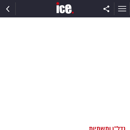
ראשי
הנבחרת
השוק
תקשורת
ומדיה
כסף
וצרכנות
נדל"ן ותשתיות