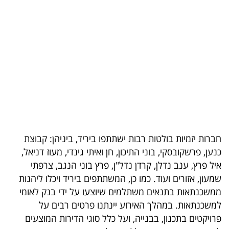
בריאות
תרבות
ופנאי
תיירות
TOP-
5
חברות יזמיות בולטות רבות ישתתפו ביריד, ביניהן: קבוצת
המילון
כנען, פרשקובסקי, בוני התיכון, חן ואיתי גינדי, מעוז דניאל,
הכלכלי
איל פרץ, ענב נדלן, קרדן נדל"ן, פרץ בוני הנגב, צרפתי
שמעון, אזורים ועוד. כמו כן, המשתתפים ביריד ויכלו ליהנות
פודקאסט
ממשכנתאות בתנאים משתלמים שיוצעו על ידי בנק לאומי
למשכנתאות. במהלך האירוע יינתנו פרטים רבים על
40
פרויקטים בתכנון, בבנייה, ועל כלל סוגי הדירות המוצעים
UNDER