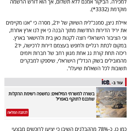
למכירה. הביקור אמנם ללא תשלום, אך הוא דורש הרשמה
40
מוקדמת (3332*).
איילת ניצן, סמנכ"לית השיווק של יד2, מסרה כי "אנו מקיימים
שיתופי
את יריד הדירות החדשות מתוך הבנה כי אין לנו ארץ אחרת,
פעולה
וכי הציבור הישראלי רוצה לקנות כאן בית ולהישאר בארץ.
במקום לכתת רגליים ולחפש בעצמם דירות לרכישה, יד2
ריכזה תחת קורת גג אחת מגוון רחב של חברות ויזמים
מהמובילים בשוק הנדל"ן הישראלי, שיספקו למבקרים
דרושים
תשובות לכל השאלות שיעלו".
ניוזלטרים
עוד ב-
בשורה למשרתי המילואים: נחשפה רשימת ההקלות
שתכנס לתוקף באפריל
מייל
אדום
לכתבה המלאה
כמו כן, כ-78% מהקבלנים השיבו כי יציעו לרוכשים מבצעי