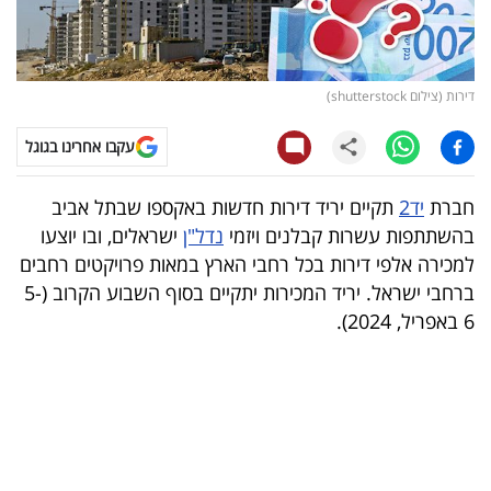
קריפטו
ויראלי
דירות (צילום shutterstock)
טלוויזיה
עקבו אחרינו בגוגל
עסקי
חברת
יד2
תקיים יריד דירות חדשות באקספו שבתל אביב
ספורט
בהשתתפות עשרות קבלנים ויזמי
נדל"ן
ישראלים, ובו יוצעו
למכירה אלפי דירות בכל רחבי הארץ במאות פרויקטים רחבים
קריירה
ברחבי ישראל. יריד המכירות יתקיים בסוף השבוע הקרוב (5-
ולימודים
6 באפריל, 2024).
מינויים
רייטינג
רכב