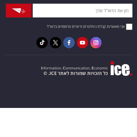
אני מאשר/ת קבלת ניוזלטרים ודיוורים פרסומיים בדוא"ל
I
nformation,
C
ommunication,
E
conomic
כל הזכויות שמורות לאתר ICE. ©