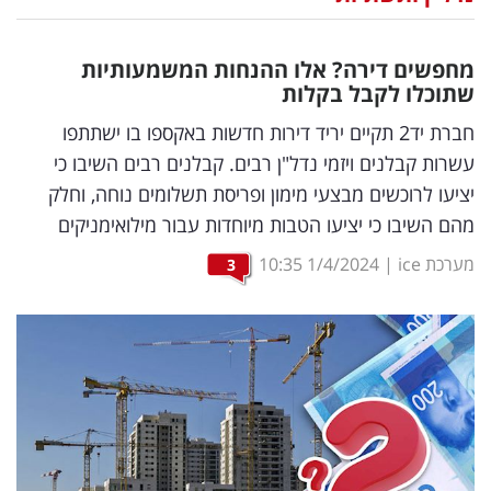
נדל"ן
מחפשים דירה? אלו ההנחות המשמעותיות
דיגיטל
שתוכלו לקבל בקלות
וטק
חברת יד2 תקיים יריד דירות חדשות באקספו בו ישתתפו
עשרות קבלנים ויזמי נדל"ן רבים. קבלנים רבים השיבו כי
שיווק
יציעו לרוכשים מבצעי מימון ופריסת תשלומים נוחה, וחלק
ופרסום
מהם השיבו כי יציעו הטבות מיוחדות עבור מילואימניקים
משפט
מערכת ice
|
1/4/2024
10:35
3
מדדים
ומחקרים
דעות
רכילות
עסקית