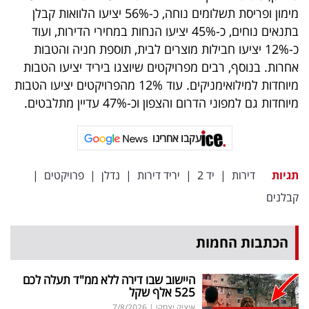
פרסמו
מימון ופריסת תשלומים נוחה, כ-56% יציעו הלוואות קבלן
באייס
בתנאים נוחים, כ-45% יציעו הנחות במחירי הדירות, ועוד
כ-12% יציעו חבילות מוצרים לבית, תוספת חניה והטבות
עקבו
אחרות. בנוסף, רבים מפרויקטים שיוצגו ביריד יציעו הטבות
אחרינו:
מיוחדות למילואימניקים. עוד 12% מהפרויקטים יציעו הטבות
מיוחדות גם למפוני הדרום והצפון וכ-47% עדיין מתלבטים.
עקבו אחרינו
תגיות
דירות
|
יד 2
|
יריד דירות
|
נדלן
|
פרויקטים
|
קבלנים
הכתבות החמות
היישוב שבו דירה ללא ממ"ד תעלה לכם
525 אלף שקל
איציק יצחקי
|
7/8/2026