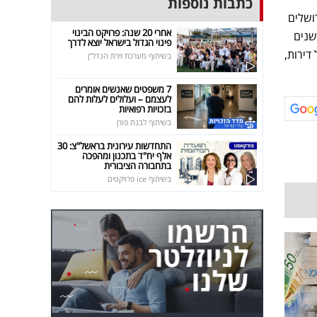
כתבות נוספות
רושלים
אחרי 20 שנה: פרויקט הבינוי
שנים
פינוי הגדול בישראל יוצא לדרך
דירות,
בשיתוף מערכת זירת הנדל"ן
7 משפטים שאנשים אומרים
לעצמם – ועלולים לעלות להם
בזכויות רפואיות
בשיתוף לבנת פורן
התחדשות עירונית בראשל"צ: 30
אלף יח"ד בתכנון ומהפכה
בתחבורה הציבורית
בשיתוף ice פרויקטים