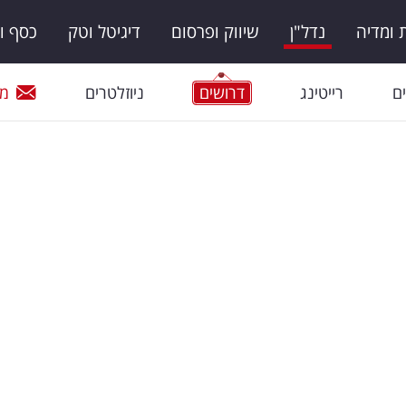
ומדיה
נדל"ן
שיווק ופרסום
דיגיטל וטק
כסף ו
ם
רייטינג
דרושים
ניוזלטרים
מי