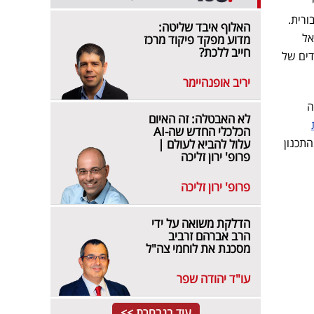
ורית.
האלוף איבד שליטה:
אל
מדוע מפקד פיקוד מרכז
חייב ללכת?
דים של
יריב אופנהיימר
ה
לא האבטלה: זה האיום
הכלכלי החדש שה-AI
תכנון
עלול להביא לעולם |
פרופ' ירון זליכה
פרופ' ירון זליכה
הדלקת משואה על ידי
הרב אברהם זרביב
מסכנת את לוחמי צה"ל
עו"ד יהודה שפר
עוד בנבחרת >>