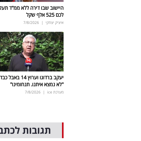
היישוב שבו דירה ללא ממ"ד תעל
לכם 525 אלף שקל
איציק יצחקי
|
7/8/2026
יעקב ברדוגו וערוץ 14 באבל כב
"לא נמצא איתנו. תנחומינו"
מערכת ice
|
7/8/2026
תגובות לכתב