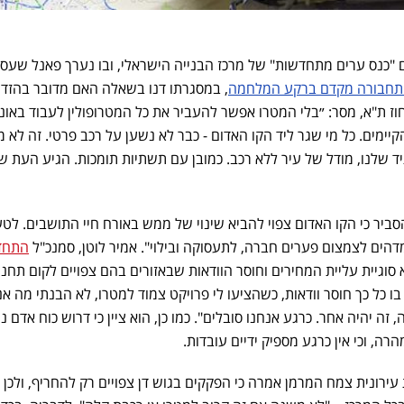
ם "כנס ערים מתחדשות" של מרכז הבנייה הישראלי, ובו נערך פאנל שעס
תחבורה מקדם ברקע המלחמה
, במסגרתו דנו בשאלה האם מדובר בהזד
מחוז ת"א, מסר: ״בלי המטרו אפשר להעביר את כל המטרופולין לעבוד באונלי
מים. כל מי שגר ליד הקו האדום - כבר לא נשען על רכב פרטי. זה לא 
יד שלנו, מודל של עיר ללא רכב. כמובן עם תשתיות תומכות. הגיע העת ש
סביר כי הקו האדום צפוי להביא שינוי של ממש באורח חיי התושבים. לטע
הים לצמצום פערים חברה, לתעסוקה ובילוי". אמיר לוטן, סמנכ"ל
התחד
 סוגיית עליית המחירים וחוסר הוודאות שבאזורים בהם צפויים לקום תחנו
ו כל כך חוסר וודאות, כשהציעו לי פרויקט צמוד למטרו, לא הבנתי מה אני
 אולי בעתיד, בעוד 15 שנה, זה יהיה אחר. כרגע אנחנו סובלים". כמו כן, הוא ציין כי דרוש כוח אדם 
, וכי אין כרגע מספיק ידיים עובדות.
 עירונית צמח המרמן אמרה כי הפקקים בגוש דן צפויים רק להחריף, ולכן 