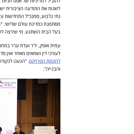
להוביל למדיניות של אפס חניות 
לשנות את התודעה הציבורית יש ל
נתי גלבוע, סמנכ״ל התחדשות עיר
מסתמנת כמדינת עולם שלישי. "ה
בעל הבית השתגע. מי שירצה לעל
עמית אופק, יו"ר ועדת ערר במחוז
לעורכי דין ושמאים מאחר ואין סדר
להקמת הפרויקט
. "הגענו לנקוד
והבנייה".