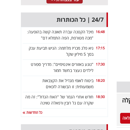
24/7 | כל הכותרות
מיכל הקטנה עברה תאונה קשה בהופעה:
16:48
"מכה מטורפת, הפה התמלא דם"
גיא פלג מכריז מלחמה: הגיש תביעת ענק
17:15
בסך 5 מיליון שקל
"נוגע באזורים אינטימיים": מדריך ספורט
17:30
לילדים נעצר בחשד חמור
ביטוח לאומי מגדיל את הקצבאות
18:20
משמעותית: זו הבשורה לזכאים
חודש אחרי הגמר של "האח הגדול": זה מה
18:30
קלה
שקרה עם גל רובין ורפאלה טווינה
כל החדשות
לאה