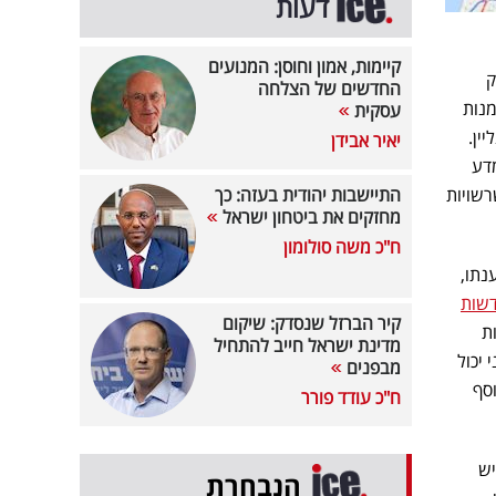
דעות
קיימות, אמון וחוסן: המנועים
ק
החדשים של הצלחה
מנות
עסקית
ין.
יאיר אבידן
מדע
רשויות
התיישבות יהודית בעזה: כך
מחזקים את ביטחון ישראל
ח"כ משה סולומון
נתו,
שות
קיר הברזל שנסדק: שיקום
ת
מדינת ישראל חייב להתחיל
 יכול
מבפנים
נוסף
ח"כ עודד פורר
יש
הנבחרת