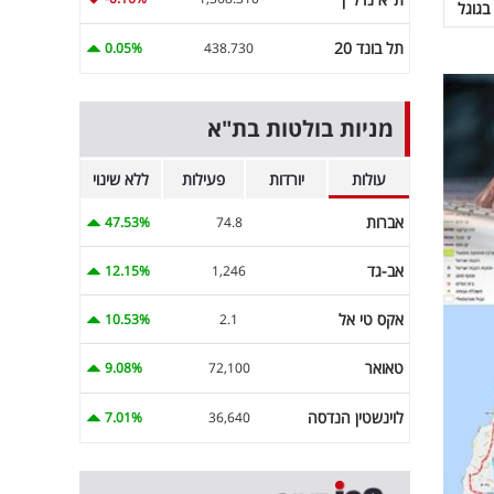
בגוגל
תל בונד 20
0.05%
438.730
מניות בולטות בת"א
עולות
יורדות
פעילות
ללא שינוי
אברות
47.53%
74.8
אב-גד
12.15%
1,246
אקס טי אל
10.53%
2.1
טאואר
9.08%
72,100
לוינשטין הנדסה
7.01%
36,640