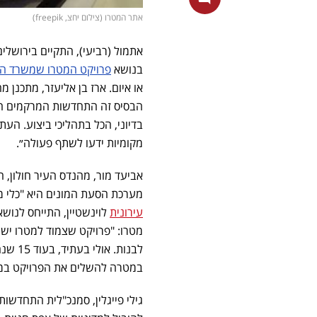
אתר המטרו (צילום יחצ, freepik)
אתמול (רביעי), התקיים בירושלי
בנושא
פרויקט המטרו שמשרד ה
או איום. ארז בן אליעזר, מתכנן 
הבסיס זה התחדשות המרקמים הקיי
בדיוני, הכל בתהליכי ביצוע. העת
מקומיות ידעו לשתף פעולה״.
אביעד מור, מהנדס העיר חולון, ה
מערכת הסעת המונים היא "כלי מד
עירונית
לוינשטיין, התייחס לנושא
מטרו: "פרויקט שצמוד למטרו יש ב
לבנות.
במטרה להשלים את הפרויקט במהרה
גילי פייגלין, סמנכ"לית התחדשות