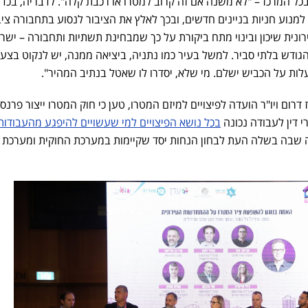
בכל המרכז – "לא משנה אם זה קרוב למטרו או רכבת קלה". לדבריה, בכדי
מנוע חניות בניינים חדשים, ובכך לאלץ את הציבור לנסוע בתחבורה ציב
ונית שיכון ובינוי מתח ביקורת על כך שמבחינת תשתיות ותחבורה – ישר
גודש בלתי סביר. למשל בעיר כמו נתניה, ביציאה ממנה, יש לנקוט בצע
ות על הכביש ישלם. מי שלא, יסדרו לו שאטל בנתיב המהיר".
 דרום ויו"ר הועדה לפיצויים למיזם המטרו, טען כי חוק המטרו ייצור פרנס
י דין לעבודה נכונה
בכל נושא הפיצויים למי שעשויים להיפגע מהעבודות
ה שבה בשלה העת לבחון הנחות יסד שקיימות במערכת החוקית ומערכת ה