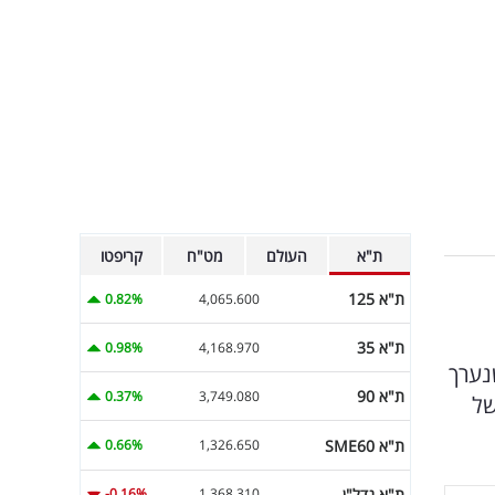
ת"א
העולם
מט"ח
קריפטו
ת"א 125
0.82%
4,065.600
ת"א 35
0.98%
4,168.970
2040. בפאנל מיוחד שנערך
ת"א 90
0.37%
3,749.080
של
ת"א SME60
0.66%
1,326.650
ת"א נדל"ן
-0.16%
1,368.310