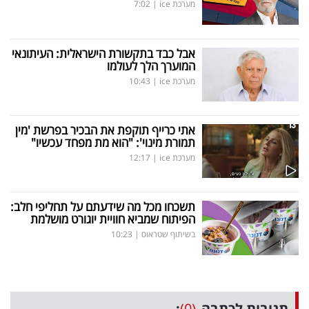
מערכת ice
|
7:02
אבל כבד בתקשורת הישראלית: העיתונאי
המוערך הלך לעולמו
מערכת ice
|
10:43
אתי כרייף תוקפת את הבכיר בפרשת 'מין
תמורת מינוי': "הוא מת מפחד עכשיו"
מערכת ice
|
12:17
תשכחו מכל מה שידעתם על תחליפי חלב:
הפיתוח שמביא חוויית יוגורט מושלמת
בשיתוף שטראוס
|
10:23
תגובות לכתבה
(0)
: