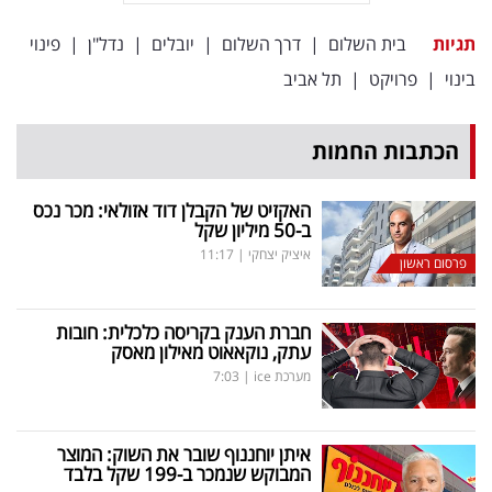
תגיות
בית השלום
|
דרך השלום
|
יובלים
|
נדל"ן
|
פינוי
בינוי
|
פרויקט
|
תל אביב
הכתבות החמות
האקזיט של הקבלן דוד אזולאי: מכר נכס
ב-50 מיליון שקל
איציק יצחקי
|
11:17
פרסום ראשון
חברת הענק בקריסה כלכלית: חובות
עתק, נוקאאוט מאילון מאסק
מערכת ice
|
7:03
איתן יוחננוף שובר את השוק: המוצר
המבוקש שנמכר ב-199 שקל בלבד