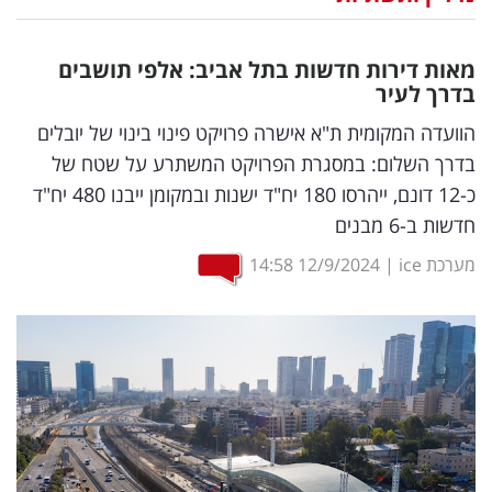
נדל"ן
מאות דירות חדשות בתל אביב: אלפי תושבים
דיגיטל
בדרך לעיר
וטק
הוועדה המקומית ת"א אישרה פרויקט פינוי בינוי של יובלים
בדרך השלום: במסגרת הפרויקט המשתרע על שטח של
שיווק
כ-12 דונם, ייהרסו 180 יח"ד ישנות ובמקומן ייבנו 480 יח"ד
ופרסום
חדשות ב-6 מבנים
משפט
מערכת ice
|
12/9/2024
14:58
מדדים
ומחקרים
דעות
רכילות
עסקית