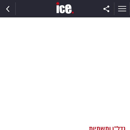
ראשי
הנבחרת
השוק
תקשורת
ומדיה
כסף
וצרכנות
נדל"ן ותשתיות