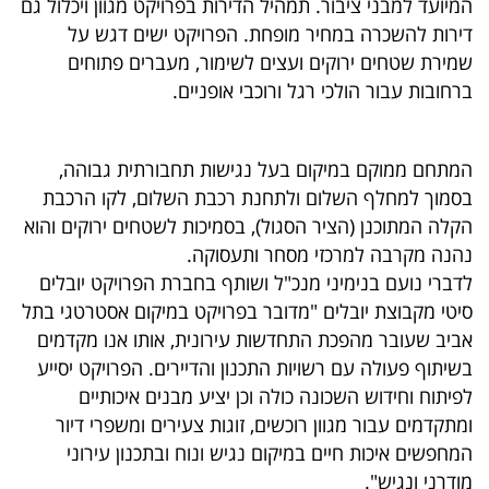
המיועד למבני ציבור. תמהיל הדירות בפרויקט מגוון ויכלול גם
40
דירות להשכרה במחיר מופחת. הפרויקט ישים דגש על
שמירת שטחים ירוקים ועצים לשימור, מעברים פתוחים
ברחובות עבור הולכי רגל ורוכבי אופניים.
שיתופי
פעולה
המתחם ממוקם במיקום בעל נגישות תחבורתית גבוהה,
בסמוך למחלף השלום ולתחנת רכבת השלום, לקו הרכבת
הקלה המתוכנן (הציר הסגול), בסמיכות לשטחים ירוקים והוא
דרושים
נהנה מקרבה למרכזי מסחר ותעסוקה.
לדברי נועם בנימיני מנכ"ל ושותף בחברת הפרויקט יובלים
ניוזלטרים
סיטי מקבוצת יובלים "מדובר בפרויקט במיקום אסטרטגי בתל
אביב שעובר מהפכת התחדשות עירונית, אותו אנו מקדמים
בשיתוף פעולה עם רשויות התכנון והדיירים. הפרויקט יסייע
מייל
לפיתוח וחידוש השכונה כולה וכן יציע מבנים איכותיים
אדום
ומתקדמים עבור מגוון רוכשים, זוגות צעירים ומשפרי דיור
המחפשים איכות חיים במיקום נגיש ונוח ובתכנון עירוני
מודרני ונגיש".