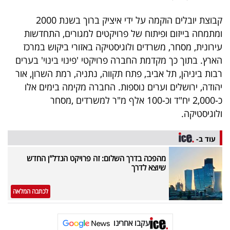
פרסמו
קבוצת יובלים הוקמה על ידי איציק ברוך בשנת 2000
באייס
ומתמחה בייזום ופיתוח של פרויקטים למגורים, התחדשות
עקבו
עירונית, מסחר, משרדים ולוגיסטיקה באזורי ביקוש במרכז
הארץ. בתוך כך מקדמת החברה פרויקטי 'פינוי בינוי' בערים
אחרינו:
רבות ביניהן, תל אביב, פתח תקווה, נתניה, רמת השרון, אור
יהודה, ירושלים וערים נוספות. החברה מקימה בימים אלו
כ-2,000 יח"ד וכ-100 אלף מ"ר למשרדים ,מסחר
ולוגיסטיקה.
עוד ב-
מהפכה בדרך השלום: זה פרויקט הנדל"ן החדש
שיוצא לדרך
לכתבה המלאה
עקבו אחרינו