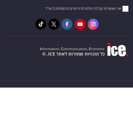
אני מאשר/ת קבלת ניוזלטרים ודיוורים פרסומיים בדוא"ל
I
nformation,
C
ommunication,
E
conomic
כל הזכויות שמורות לאתר ICE. ©