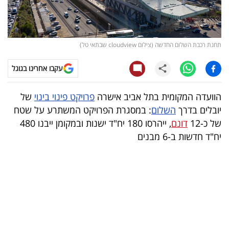
קריפטו
ויראלי
תחנת רכבת השלום החדשה (צילום cloudview שבתאי טל)
טלוויזיה
עקבו אחרינו בגוגל
עסקי
הוועדה המקומית בתל אביב אישרה
פרויקט פינוי בינוי
של
ספורט
יובלים בדרך
השלום
: במסגרת הפרויקט המשתרע על שטח
של כ-12
דונם
, ייהרסו 180 יח"ד ישנות ובמקומן ייבנו 480
קריירה
יח"ד חדשות ב-6 מבנים
ולימודים
מינויים
רייטינג
רכב