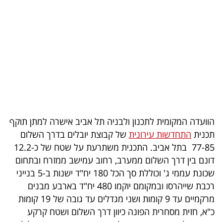
בריאות
תרבות
ופנאי
תיירות
TOP-
5
הוועדה המקומית לתכנון ולבניה תל אביב אישרה למתן תוקף
תכנית
התחדשות עירונית
של קבוצת יובלים בדרך השלום
המילון
77-85 בתל אביב. התכנית משתרעת על שטח של כ-12.2
הכלכלי
דונם בין דרך השלום ממערב, רחוב עמישב ממזרח ובתחום
שכונת עממי ג' וכוללת סך הכל 180 יח"ד ישנות ב-5 בנייני
פודקאסט
רכבת שייהרסו ובמקומם יוקמו 480 יח"ד בארבע מבנים
מרקמיים עד 9 קומות ושני מגדלים עד גובה של 19 קומות
40
כ"א, חזית מסחרית הפונה כיוון דרך השלום ושטח קרקע
UNDER