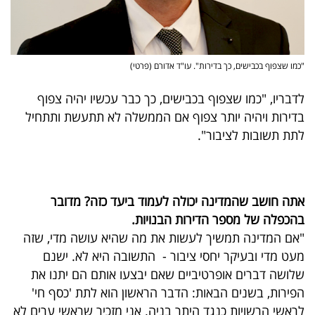
"כמו שצפוף בכבישים, כך בדירות". עו"ד אדורם (פרטי)
לדבריו, "כמו שצפוף בכבישים, כך כבר עכשיו יהיה צפוף
בדירות ויהיה יותר צפוף אם הממשלה לא תתעשת ותתחיל
לתת תשובות לציבור".
אתה חושב שהמדינה יכולה לעמוד ביעד כזה? מדובר
בהכפלה של מספר הדירות הבנויות.
"אם המדינה תמשיך לעשות את מה שהיא עושה מדי, שזה
מעט מדי ובעיקר יחסי ציבור - התשובה היא לא. ישנם
שלושה דברים אופרטיביים שאם יבצעו אותם הם יתנו את
הפירות, בשנים הבאות: הדבר הראשון הוא לתת 'כסף חי'
לראשי הרשויות כנגד היתר בניה. אני מזכיר שראשי ערים לא