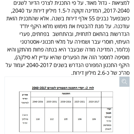
למציאות - גדול מאוד. על פי התכנית לצרכי הדיור לשנים
40
2017-2040, המדינה זקוקה ל-1.5 מיליון דירות עד 2040,
כשבפועל נבנים 55 אלף דירות בשנה. אלא שהתכנית הזאת
עודכנה. על מנת להבטיח את מימוש מלוא היקף יח"ד
שיתופי
הנדרשות בהתאם לתחזית, ובהתחשב בפחתים, פערי
פעולה
העיתוי, חוסרי עבר ושמירה על מלאי תכנוני-אסטרטגי
(כלומר, המדינה מודה שבעבר היא בנתה פחות מהתקן והיא
מוסיפה למספר הזה את הפערים שהיא עדיין לא סילקה),
היקף התכנון המפורט הנדרש בשנים 2040-2017 יעמוד על
דרושים
סה"כ של כ-2.6 מיליון דירות.
ניוזלטרים
מייל
אדום