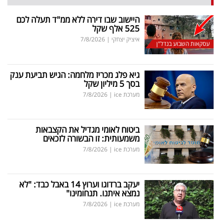
היישוב שבו דירה ללא ממ"ד תעלה לכם
525 אלף שקל
איציק יצחקי
|
7/8/2026
עסקאות השבוע בנדל"ן
גיא פלג מכריז מלחמה: הגיש תביעת ענק
בסך 5 מיליון שקל
מערכת ice
|
7/8/2026
ביטוח לאומי מגדיל את הקצבאות
משמעותית: זו הבשורה לזכאים
מערכת ice
|
7/8/2026
יעקב ברדוגו וערוץ 14 באבל כבד: "לא
נמצא איתנו. תנחומינו"
מערכת ice
|
7/8/2026