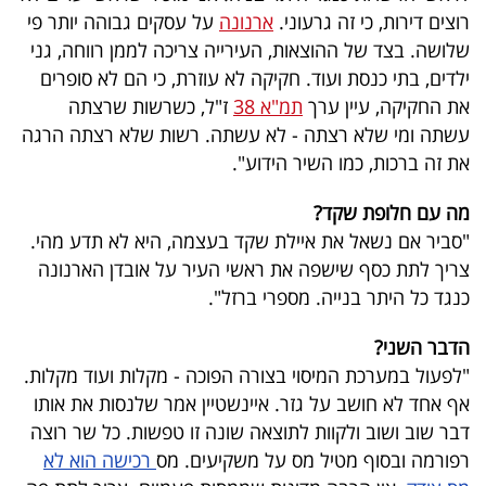
רוצים דירות, כי זה גרעוני.
ארנונה
על עסקים גבוהה יותר פי
שלושה. בצד של ההוצאות, העירייה צריכה לממן רווחה, גני
ילדים, בתי כנסת ועוד. חקיקה לא עוזרת, כי הם לא סופרים
את החקיקה, עיין ערך
תמ"א 38
ז"ל, כשרשות שרצתה
עשתה ומי שלא רצתה - לא עשתה. רשות שלא רצתה הרגה
את זה ברכות, כמו השיר הידוע".
מה עם חלופת שקד?
"סביר אם נשאל את איילת שקד בעצמה, היא לא תדע מהי.
צריך לתת כסף שישפה את ראשי העיר על אובדן הארנונה
כנגד כל היתר בנייה. מספרי ברזל".
הדבר השני?
"לפעול במערכת המיסוי בצורה הפוכה - מקלות ועוד מקלות.
אף אחד לא חושב על גזר. איינשטיין אמר שלנסות את אותו
דבר שוב ושוב ולקוות לתוצאה שונה זו טפשות. כל שר רוצה
רפורמה ובסוף מטיל מס על משקיעים. מס
רכישה הוא לא