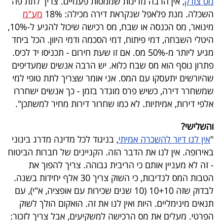
מס צודק
, אין הרבה מדינות שממסות פעמיים. צריך לתת פה
השכלה. מנת פלאפל שנקראת דירה מכילה: 18%
מע"מ
מינואר, מס הכנסה או שבח, מס רכישה שיכול להגיע ל-10%,
היטלי השבחה, דמי פיתוח, דמי הסכמה ודמי היוון. הכל ביחד
מגיע ליותר מ-50% מס. אם זו שעת חירום - תכניסו יד לכיס.
פתרון נוסף הוא מס שבח כלוא. יש הרבה אנשים שמעדיפים
שהיורשים יתעסקו עם המס. אני אומר שצריך לתת טופי למי
שמשחרר דירה, כשיש פרס מוגדר בזמן - כך אנשים ישחררו
אלפי דירות, אמיתיות. לא כמו שחרור דירות מחיר למשתכן".
והשלישי?
"
אין לנו דיור להשכרה אמיתי
, בניגוד לכל מדינה מדרג בינוני
באירופה. אין לנו את הדבר הזה. הקניינים של חברות הביטוח
- זה לא מעניין אותם כי הריבית גבוהה. צריך להפוך את
הטבות המס לנדיבות, כי השוק צריך 30 אלף יחידות בשנה.
לבדוק שזה 10+10 (10 שנים שכירות עם אופציה, א"י), עם
תנאים מינימליים. היות ואין לנו את זה. הואקום הולך לשוק
הפרטי. מעלים את מס הרכישה למשקיעים, אבל צריך לזכור: