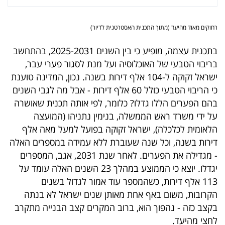
פרסמו
באייס
רחוקים מאוד מהיעד (מתוך התכנית האסטרטגית לדיור)
עקבו
בתכנית עצמה, מופיע כי בין השנים 2025-2031, בהתחשב
אחרינו:
בריבוי הטבעי של האוכלוסיה ועל מנת לסגור פערי עבר,
ישראל זקוקה ל-104 אלף דירות בשנה. נכון, המדינה טוענת
כי הריבוי הטבעי כולל 60 אלף דירות - אבל מה לגבי השנים
בהם הפערים הללו גדלו? כלומר, לפי אותה תכנית שאושרה
על ידי משרד ראש הממשלה, בנימין נתניהו (המועצה
הלאומית לכלכלה), ישראל זקוקה בפועל למעל מאה אלף
דירות בשנה, וכל שנה שעוברת ללא עמידה במספרים האלה
- מגדילה את הפערים. לאחר שנת 2031, אגב, המספרים
יגדלו. יוצא כי הממוצע במהלך 23 השנים האלה עומד על
113 אלף דירות, כשהמספר עוד אמור לגדול בשנים
הקרובות, משום באף אחת מאותן שנים ישראל לא בנתה
בקצב כזה - נהפוך הוא, ברוב המקרים קצב הבנייה מתקרב
לחצי מהיעד.