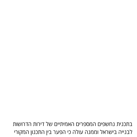
בריאות
תרבות
ופנאי
תיירות
TOP-
5
המילון
הכלכלי
פודקאסט
40
בתכנית נחשפים המספרים האמיתיים של דירות הדרושות
לבנייה בישראל וממנה עולה כי הפער בין התכנון המקורי
UNDER