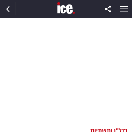
ראשי
הנבחרת
השוק
תקשורת
ומדיה
כסף
וצרכנות
נדל"ן ותשתיות