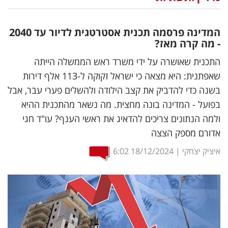
נדל"ן
המדינה פרסמה תכנית אסטרטגית לדיור עד 2040
דיגיטל
- מה קרה מאז?
וטק
התכנית שאושרה על ידי משרד ראש הממשלה הייתה
שאפתנית: היא מצאה כי ישראל זקוקה ל-113 אלף דירות
שיווק
בשנה כדי להדביק את קצב הילודה ולהשלים פערי עבר, אבל
ופרסום
בפועל - המדינה בונה מחצית. מה נשאר מהתכנית ההיא
ולמה הנתונים צריכים להדאיג את ראשי הענף? עו"ד חגי
משפט
אדורם מספק הצצה
מדדים
איציק יצחקי
|
18/12/2024
6:02
ומחקרים
דעות
רכילות
עסקית