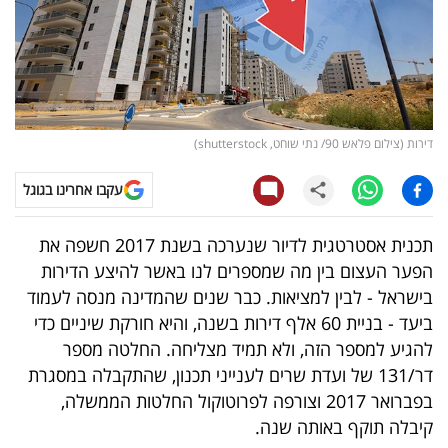
קריפטו
ויראלי
טלוויזיה
דירות (צילום פלאש 90/ נתי שוחט, shutterstock)
עסקי
עקבו אחרינו בגוגל
ספורט
תכנית אסטרטגית לדיור שנערכה בשנת 2017 חשפה את
קריירה
הפער העצום בין מה שמספרים לנו באשר להיצע הדירות
ולימודים
בישראל - לבין למציאות. כבר שנים שהמדינה מנסה לעמוד
ביעד - בניית 60 אלף דירות בשנה, והיא חורקת שיניים כדי
מינויים
להגיע למספר הזה, ולא תמיד מצליחה. החלטה מספר
דר/131 של ועדת שרים לענייני תכנון, שהתקבלה במסגרת
רייטינג
בפברואר 2017 וצורפה לפרוטוקול החלטות הממשלה,
קיבלה תוקף באותה שנה.
רכב