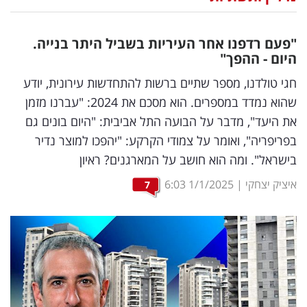
נדל"ן
"פעם רדפנו אחר העיריות בשביל היתר בנייה.
דיגיטל
היום - ההפך"
וטק
חגי טולדנו, מספר שתיים ברשות להתחדשות עירונית, יודע
שהוא נמדד במספרים. הוא מסכם את 2024: "עברנו מזמן
שיווק
את היעד", מדבר על הבועה התל אביבית: "היום בונים גם
ופרסום
בפריפריה", ואומר על צמודי הקרקע: "יהפכו למוצר נדיר
בישראל". ומה הוא חושב על המארגנים? ראיון
משפט
איציק יצחקי
|
1/1/2025
6:03
7
מדדים
ומחקרים
דעות
רכילות
עסקית