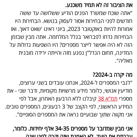
את הציבור זה לא תמיד משכנע.
"אתה שוכח שמשרד הפנים הודיע ששלושה עד ששה
חודשים לפני הבחירות אסור לעסוק בנושא. הבחירות היו
אמורות להיות באוקטובר 2023, ביוני ראינו 'שאט דאון'. ואז
הבחירות נדחו לפברואר בגלל המלחמה. אתה מבין שבזמן
הזה לא היה אפשר לייצר מספרים? היו השפעות גדולות על
המדינה, תחום הנדל"ן נפגע מזה והייתה ירידה מובנית
מאליה".
מה יקרה ב-2024?
"לגבי המספרים ל-2024, אנחנו עובדים בשני ערוצים,
מודיעין אנושי, כלומר מידע מרשויות מקומיות, ודבר שני - את
מספרי
תמ"א 38
קיבלנו ללא הרבעון האחרון, אבל לפי
המידע הראשוני, לפי הקצב של 3 רבעונים, המספרים טובים.
אני מקווה שתוך שבועיים נראה את המספרים הסופיים".
אני מבין שמדובר על מספרים 34-35 אלף יחידות. כלומר,
עברתם את היעד. לא האמנת שזה יקרה לפני שנה.