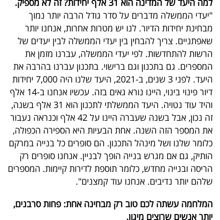
למה היעד של המדינה הוא 31 אלף יחידות? זה לא מספיק.
"יעדי הממשלה מדברים על סדר גודל הרבה יותר נמוך
מבחינת יחידות הדיור. לנו יש מטרות אחרות, אנחנו יותר
שאפתניים. צריך להבחין בין יעדי הממשלה לבין יעדים של
הרשות להתחדשות. לפי יעדי הממשלה, עברנו מזמן את
המספרים. גם בתכנון וגם ברישוי. בתכנון עברנו בהרבה את
היעד. לפני 3 שנים, ב-2021, היעד שלנו היה 7,000 יחידות
דיור פינוי בינוי, היינו נורא גאים בזה. עכשיו אנחנו ב-14 אלף
והיד עוד נטויה. היעד הממשלתי לתכנון הוא 31 אלף בשנה,
זה נכון, אבל בשנה שעברה היינו על 42 אלף וכנראה נעבור
את המספר הזה השנה. אחת הבעיות היא הספירה הכפולה,
כלומר שלנו ושל מינהל התכנון. הם סופרים כל בנייה במרקם
הותיק, גם אם מגרש בנייה הופך לבניין. אנחנו סופרים רק
הריסה ובנייה מחדש, כלומר תוספת לדירות קיימות. המספרים
שלהם יותר נדיבים. אנחנו עוד קמצנים".
המלחמה עשתה לכם טוב רק מבחינה אחת: פחות סרבנים,
יותר אנשים שרוצים מיגון.