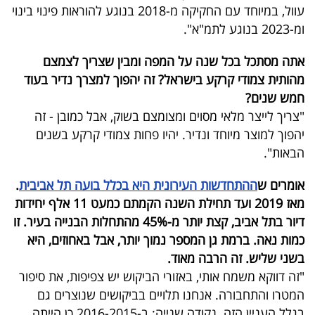
עוול, במיוחד עם החקיקה מ-2018 בנוגע להוראות פינוי בינוי
ומ-2023 בנוגע לתמ"א".
אתה מסתכל בכל שנה על המפה ומבין שצריך לצמצם
מהותית צמודי קרקע בישראל? זה יהפוך למצרך נדיר בעוד
חמש שנים?
"צריך לייצר מלאי מסוים ומצומצם בשוק, אבל כמובן - זה
יהפוך למוצר מיוחד ונדיר. יהיו פחות צמודי קרקע בשנים
הבאות".
אומרים ש
ההתחדשות העירונית היא בכלל בועה תל אביבית
.
מאז 2019 ועד תחילת השנה הקמתם כמעט 11 אלף יחידות
דיור בתל אביב, קצת יותר מ-45% מהתחלות הבנייה בעיר. זו
כמות נאה. ברמת גן המספר נמוך יותר, אבל באחוזים, היא
בשני שליש. זה הרבה מאוד.
"זה דווקא משמח אותי, באזורי הביקוש יש צפיפות, את סיפור
המטרו והתחבורה. אנחנו תלויים בביקושים שנוצרים גם
בגלל העניין הזה. נקודה שנייה: ב-2016-2015 כן הייתה