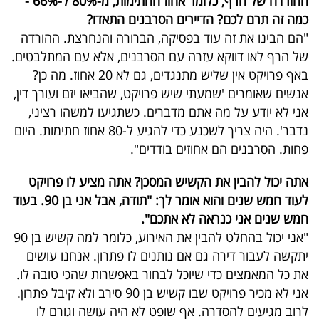
ההורדה של הרף, כלומר אחוז החתימות, מ-80% ל-66% -
כמה זה תרם לכם? הדיירים הסרבנים התאדו?
"הם הבינו את זה עוד בפסיקה, הברורה והנחרצת. ההורדה
של הרף לאו דווקא עזרה עם הסרבנים, אלא עם המתלבטים.
באף פרויקט אין שליש מתנגדים, גם לא 20 אחוז. מה כן?
אנשים שאומרים 'שמעתי שיש פרויקט, שהביאו יזם ועורך דין,
אני לא יודע על מה אתם מדברים. כשתגיעו למשהו רציני,
נדבר'. היה צריך לשכנע כדי להגיע ל-80 אחוז חתימות. היום
פחות. הסרבנים הם אחוזים בודדים".
אתה יכול להבין את הקשיש המסכן? אתה מציע לו פרויקט
לעוד חמש שנים והוא אומר לך: "תודה, אבל אני בן 90. בעוד
חמש שנים אני כנראה לא אתכם".
"אני יכול בהחלט להבין את האירוע, כלומר למה קשיש בן 90
יתקשה לעבור דירה גם אם נותנים לו פתרון. אנחנו עושים
את כל המאמצים כדי שיוכל לבחור באפשרות שהכי טובה לו.
אני לא מכיר פרויקט שבו קשיש בן 90 סירב ולא קיבל פתרון.
לרוב מגיעים להסדרה. אף שופט לא היה עושה וגורם לו