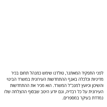
בריאות
תרבות
ופנאי
תיירות
TOP-
5
המילון
לפני התפקיד המאתגר, טולדנו שימש כמנהל תחום בכיר
הכלכלי
מדיניות וכלכלה באגף ההתחדשות העירונית במשרד הבינוי
והשיכון וכיועץ למנכ"ל המשרד. הוא מכיר את ההתחדשות
פודקאסט
העירונית על כל רבדיה, וגם יודע היטב שבסוף ההצלחה שלו
40
נמדדת בעיקר במספרים.
UNDER