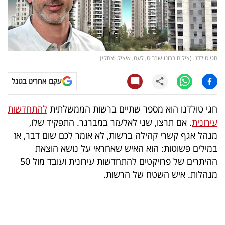
קריפטו
ויראלי
חגי טולדנו (צילום ברונו שרביט, לעמ, איציק יצחקי)
טלוויזיה
עקבו אחרינו בגוגל
עסקי
ספורט
חגי טולדנו הוא מספר שתיים ברשות הממשלתית
להתחדשות
עירונית
. אם תרצו, שני לאלעזר במברגר. התפקיד שלו,
קריירה
מנהל אגף קשרי קהילה ברשות, לא אומר לכם שום דבר, אז
ולימודים
במילים פשוטות: הוא האיש שאחראי על נושא הוצאת
ההיתרים של פרויקטים להתחדשות עירונית ועובד מול 50
מינויים
מנהלות. איש השטח של הרשות.
רייטינג
רכב