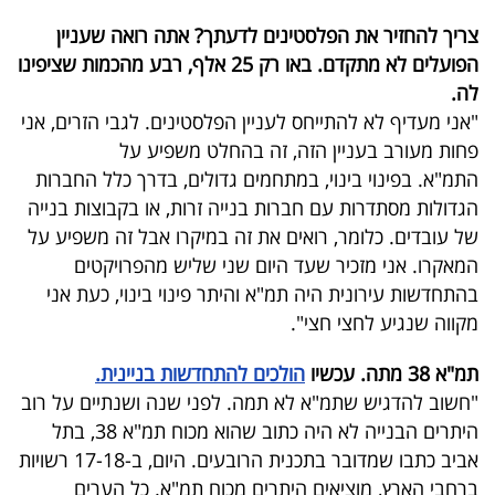
צריך להחזיר את הפלסטינים לדעתך? אתה רואה שעניין
הפועלים לא מתקדם. באו רק 25 אלף, רבע מהכמות שציפינו
לה.
"אני מעדיף לא להתייחס לעניין הפלסטינים. לגבי הזרים, אני
פחות מעורב בעניין הזה, זה בהחלט משפיע על
התמ"א. בפינוי בינוי, במתחמים גדולים, בדרך כלל החברות
הגדולות מסתדרות עם חברות בנייה זרות, או בקבוצות בנייה
של עובדים. כלומר, רואים את זה במיקרו אבל זה משפיע על
המאקרו. אני מזכיר שעד היום שני שליש מהפרויקטים
בהתחדשות עירונית היה תמ"א והיתר פינוי בינוי, כעת אני
מקווה שנגיע לחצי חצי".
תמ"א 38 מתה. עכשיו
הולכים להתחדשות בניינית.
"חשוב להדגיש שתמ"א לא תמה. לפני שנה ושנתיים על רוב
היתרים הבנייה לא היה כתוב שהוא מכוח תמ"א 38, בתל
אביב כתבו שמדובר בתכנית הרובעים. היום, ב-17-18 רשויות
ברחבי הארץ, מוציאים היתרים מכוח תמ"א. כל הערים