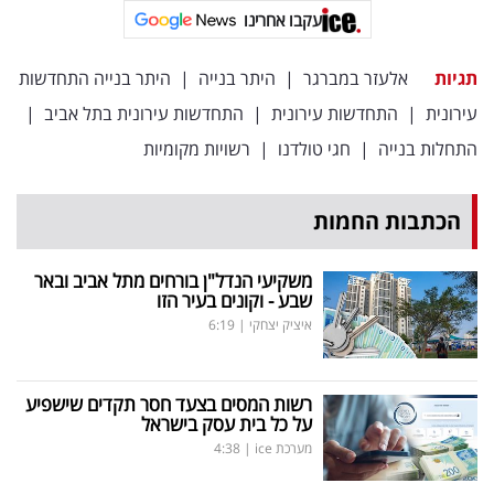
עקבו אחרינו
תגיות
אלעזר במברגר
|
היתר בנייה
|
היתר בנייה התחדשות
עירונית
|
התחדשות עירונית
|
התחדשות עירונית בתל אביב
|
התחלות בנייה
|
חגי טולדנו
|
רשויות מקומיות
הכתבות החמות
משקיעי הנדל"ן בורחים מתל אביב ובאר
שבע - וקונים בעיר הזו
איציק יצחקי
|
6:19
רשות המסים בצעד חסר תקדים שישפיע
על כל בית עסק בישראל
מערכת ice
|
4:38