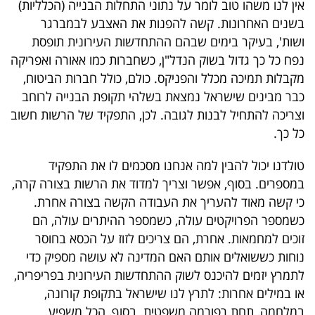
אין לנו משהו טוב לומר על נתוני התחלות הבנייה (הכלליות)
40
בשנים האחרונות. קשה להפנות את האצבע לבמברגר
ושות', בעיקר בימים שבהם ההתחדשות העירונית תופסת
נפח כל כך גדול בשוק הנדל"ן, כשחברות כמו אאורה ואפריקה
שיתופי
מקבלות תמיכה מכלל והפניקס. כולם, כולל חברות הביטוח,
פעולה
כבר מבינים שישראל נמצאת בשלהי תקופת הבנייה לרוחב
וצריכה להתחיל לבנות לגובה. לכן, התפקיד של הרשות חשוב
כל כך.
דרושים
טולדנו יכול להבין למה אנחנו מסכמים לו את התפקיד
במספרים. בסוף, אפשר וצריך למדוד את הרשות בצורה קרה,
ניוזלטרים
כי קשה מאוד להעריך את העבודה הקשה בצורה אחרת.
כשמספר הפרויקטים עולה, כשמספר ההיתרים עולה, הם
זוכים למחמאות. אחרת, הם צריכים לזוז על הכסא בחוסר
מייל
נוחות כששואלים אותם האם המדינה לא עושה מספיק כדי
אדום
לתמרץ יזמים להיכנס לשוק ההתחדשות העירונית בפריפריה,
או במילים אחרות: לתרץ לנו שישראל בתקופת קורונה,
במלחמה, תחת רפורמה משפטית. בסוף, הכל משפיע.