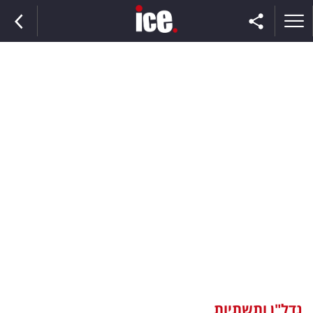
ראשי
הנבחרת
השוק
תקשורת
ומדיה
כסף
וצרכנות
נדל"ן ותשתיות