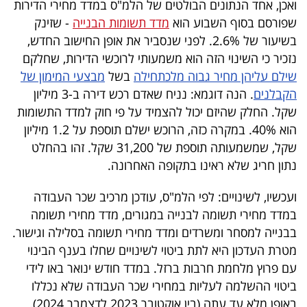
ואכן, אחד הנתונים הבולטים של הלמ"ס במדד מחירי הדירות
40
שפורסם בסוף השבוע הוא
מדד תשומות הבנייה
- שזינק
בשיעור של 2.6%. לפני שנסביר את אופן החישוב החדש,
נזכיר כי השינוי הזה הוא משמעותי לרוכשי הדירות, שחלקם
שיתופי
שילם עליהן מחיר גבוה מלכתחילה
בשל
מבצעי המימון של
פעולה
הקבלנים
. הנה דוגמא: נניח שאדם רכש דירה ב-3 מיליון
שקל. החלק שהיזם יכול להצמיד על פי חוק למדד התשומות
הוא 40%. במקרה כזה, הרוכש ישלם תוספת על 1.2 מיליון
שקל, שמשמעותה תוספת של 31,200 שקל. זהו בהחלט
דרושים
נתון חריג שלא ראינו בתקופה האחרונה.
ניוזלטרים
ועכשיו, לשינויים: לפי הלמ"ס, עודכן מרכיב שכר העבודה
במדד מחירי תשומה לבנייה במגורים, מדד מחירי תשומה
בבנייה למסחר ומשרדים ומדד מחירי תשומה בסלילה וגישור.
מייל
מטרת העדכון היא לתת ביטוי לשינויים שחלו בענף הבינוי
אדום
עם פרוץ מלחמת חרבות ברזל. במדד חודש ינואר באו לידי
ביטוי ההשלמה לעליות במחירי שכר העבודה שלא נכללו
באופן מלא עד עתה (בין אוקטובר 2023 לדצמבר 2024).