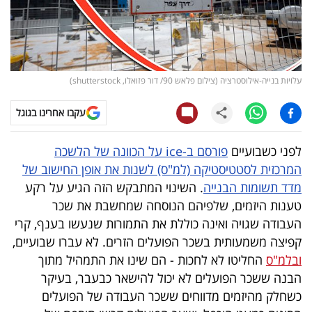
קריפטו
ויראלי
עלויות בנייה-אילוסטרציה (צילום פלאש 90/ דור פזואלו, shutterstock)
טלוויזיה
עקבו אחרינו בגוגל
עסקי
ספורט
לפני כשבועיים
פורסם ב-ice על הכוונה של הלשכה
המרכזית לסטטיסטיקה (למ"ס) לשנות את אופן החישוב של
קריירה
מדד תשומות הבנייה
. השינוי המתבקש הזה הגיע על רקע
ולימודים
טענות היזמים, שלפיהם הנוסחה שמחשבת את שכר
העבודה שגויה ואינה כוללת את התמורות שנעשו בענף, קרי
מינויים
קפיצה משמעותית בשכר הפועלים הזרים. לא עברו שבועיים,
ובלמ"ס
החליטו לא לחכות - הם שינו את התמהיל מתוך
רייטינג
הבנה ששכר הפועלים לא יכול להישאר כבעבר, בעיקר
כשחלק מהיזמים מדווחים ששכר העבודה של הפועלים
רכב