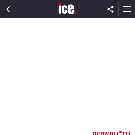
ראשי
הנבחרת
השוק
תקשורת
ומדיה
כסף
וצרכנות
נדל"ן ותשתיות