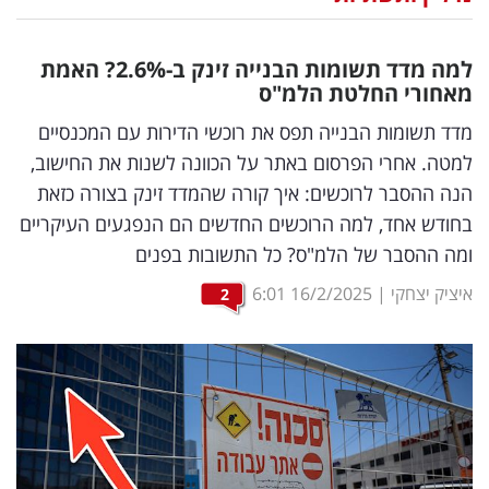
נדל"ן
למה מדד תשומות הבנייה זינק ב-2.6
%
? האמת
דיגיטל
מאחורי החלטת הלמ"ס
וטק
מדד תשומות הבנייה תפס את רוכשי הדירות עם המכנסיים
למטה. אחרי הפרסום באתר על הכוונה לשנות את החישוב,
שיווק
הנה ההסבר לרוכשים: איך קורה שהמדד זינק בצורה כזאת
ופרסום
בחודש אחד, למה הרוכשים החדשים הם הנפגעים העיקריים
ומה ההסבר של הלמ"ס? כל התשובות בפנים
משפט
איציק יצחקי
|
16/2/2025
6:01
2
מדדים
ומחקרים
דעות
רכילות
עסקית