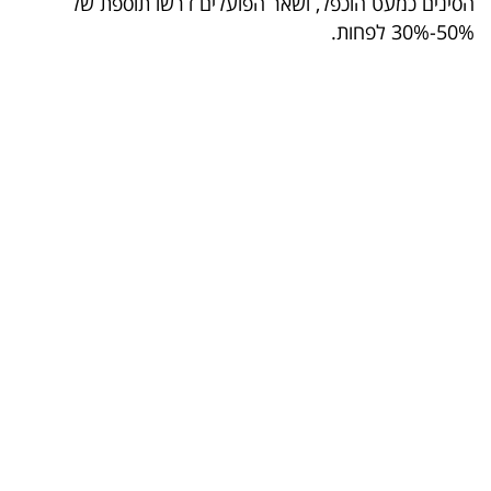
הסינים כמעט הוכפל, ושאר הפועלים דרשו תוספת של
50%-30% לפחות.
בריאות
תרבות
ופנאי
תיירות
TOP-
5
המילון
הכלכלי
פודקאסט
40
UNDER