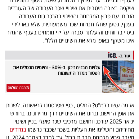
לענף הבנייה. "עד לפרוץ המלחמה, שיטת איסוף נתונים זו
שיקפה בצורה מיטבית את שינויי שכר העבודה של העובדים
הזרים. עם פרוץ המלחמה והשינוי בהרכב כוח העבודה
בענף, נטען שחלו תנודות שכר משמעותיות שלא באו לידי
ביטוי בדיווחים והועלתה סברה על ידי מומחים בענף שהמדד
אינו משקף באופן מלא את השינויים הללו".
עוד ב-
עלויות הבנייה זינקו ב-30% - והיזמים מבטלים את
הפטור ממדד התשומות
לכתבה המלאה
אז מה עשו בלמ"ס? החליטו, כפי שפרסמנו לראשונה, לשנות
את אופן החישוב ובחנו את השינויים דרך מחירונים. בחודש
ינואר 2025 עודכנו וחושבו מרכיבי שכר פועלי בניין ושינויי
מחיריהם והשלימו את העליות בשכר שכבר נרשמו
במדדים
מערב פרוץ מלחמת חרבות ברזל ועד למדד דצמבר 2024. זו