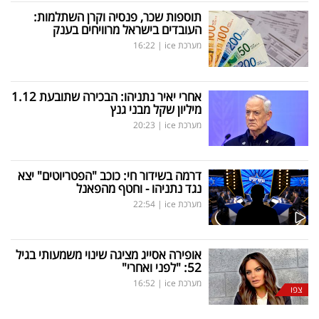
תוספות שכר, פנסיה וקרן השתלמות:
העובדים בישראל מרוויחים בענק
מערכת ice
|
16:22
אחרי יאיר נתניהו: הבכירה שתובעת 1.12
מיליון שקל מבני גנץ
מערכת ice
|
20:23
דרמה בשידור חי: כוכב "הפטריוטים" יצא
נגד נתניהו - וחטף מהפאנל
מערכת ice
|
22:54
אופירה אסייג מציגה שינוי משמעותי בגיל
52: "לפני ואחרי"
מערכת ice
|
16:52
צפו