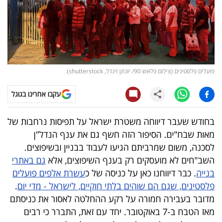
קריפטו
ויראלי
טלוויזיה
פועלים פלסטינים (צילום פלאש 90/ יונתן זינדל, shutterstock)
עסקי
עקבו אחרינו בגוגל
ספורט
בחודש שעבר דיווחה משטרת ישראל על תפיסות נרחבות של
קריירה
מאות שבח"ים. הסיפור הזה חשף גם את ענף הנדל"ן
ולימודים
לסכנה, משום שמרביתם הגיעו לעבוד בבניין ובשיפוצים.
השב"חים לא מועסקים רק בענף השיפוצים, אלא
גם באתרי
מינויים
בנייה
. כבר דיווחנו כאן על כניסה של כ
עשרת אלפים פועלים
פלסטינים, שגם הם שוהים בלתי חוקיים, לישראל - מדי יום
.
רייטינג
מדובר בעבירה חמורה על רקע ההחלטה לאסור את כניסתם
מאז הטבח ב-7 באוקטובר. יחד עם זאת, התברר כי רבים
רכב