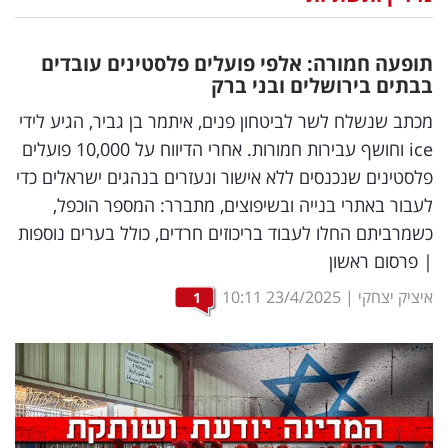
נדל"ן
תופעה חמורה: אלפי פועלים פלסטינים עובדים
דיגיטל
בבתים בירושלים ובני ברק
וטק
מכתב שנשלח לשר לביטחון פנים, איתמר בן גביר, הגיע לידי
ice וחושף עבירות חמורות. אחרי הדיווח על 10,000 פועלים
שיווק
פלסטינים שנכנסים ללא אישור ונעזרים בנהגים ישראלים כדי
ופרסום
לעבור באתרי בנייה ובשיפוצים, מתברר: המספר הוכפל,
כשמרביתם החלו לעבוד בריכוזים חרדים, כולל בערים נוספות
משפט
| פרסום ראשון
מדדים
איציק יצחקי
|
23/4/2025
10:11
1
ומחקרים
דעות
רכילות
עסקית