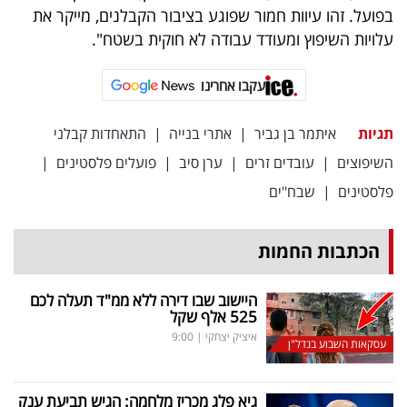
בפועל. זהו עיוות חמור שפוגע בציבור הקבלנים, מייקר את
עלויות השיפוץ ומעודד עבודה לא חוקית בשטח".
עקבו אחרינו
תגיות
איתמר בן גביר
|
אתרי בנייה
|
התאחדות קבלני
השיפוצים
|
עובדים זרים
|
ערן סיב
|
פועלים פלסטינים
|
פלסטינים
|
שבח"ים
הכתבות החמות
היישוב שבו דירה ללא ממ"ד תעלה לכם
525 אלף שקל
איציק יצחקי
|
9:00
עסקאות השבוע בנדל"ן
גיא פלג מכריז מלחמה: הגיש תביעת ענק