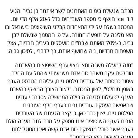
40
מכתב שנשלח בימים האחרונים לשר איתמר בן גביר והגיע
לידי ice חושף כי מספר השב"חים גדל ל-20 אלף מדי יום.
המכתב נשלח על ידי התאחדות קבלני השיפוצים בישראל ובו
שיתופי
היא מלינה על תופעה חמורה. על פי המסמך שנשלח לבן
פעולה
גביר, כ-70% מאותם שבח"ים מועסקים בערים חרדיות, אצל
משפחות חרדיות, מה שחושף אותם, כך לדבריו, לסיכון גבוה.
"מזה למעלה משנה וחצי מצוי ענף השיפוצים בהשבתה
דרושים
מוחלטת עקב משבר כוח אדם משמעותי שהחל עם החלת
איסור כניסתם של עובדים פלסטיניים, עליהם התבסס הענף
ניוזלטרים
באופן מוחלט", לשון המכתב. "לאור הצורך המשקי בהשבת
הענף לפעילות סדירה הובילה הממשלה אסדרה ייעודית
שתאפשר העסקת עובדים זרים בענף חלף העובדים
מייל
הפלסטיניים. יצוין כבר כאן, כי קצב הגעתם של העובדים
אדום
הזרים לענף השיפוצים אינו מספק על מנת לתת מענה הולם
לענף אשר סובל ממצוקת כוח אדם קשה ואינו מסוגל לתת
מענה לשיקום נזקי המלחמה".