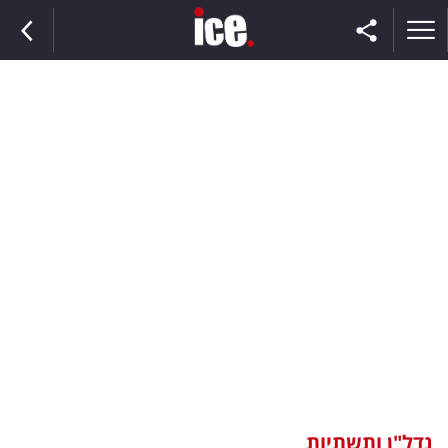
ראשי
הנבחרת
השוק
תקשורת
ומדיה
כסף
וצרכנות
נדל"ן ותשתיות