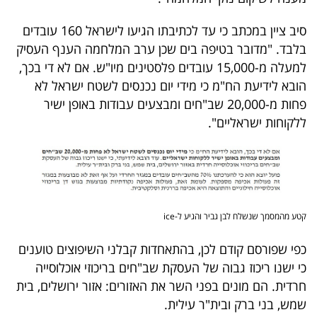
פרסמו
באייס
סיב ציין במכתב כי עד לכתיבתו הגיעו לישראל 160 עובדים
בלבד. "מדובר בטיפה בים שכן ערב המלחמה הענף העסיק
עקבו
למעלה מ-15,000 עובדים פלסטינים מיו"ש. אם לא די בכך,
הובא לידיעת הח"מ כי מידי יום נכנסים לשטח ישראל לא
אחרינו:
פחות מ-20,000 שב"חים ומבצעים עבודות באופן ישיר
ללקוחות ישראליים".
קטע מהמסמך שנשלח לבן גביר והגיע ל-ice
כפי שפורסם קודם לכן, בהתאחדות קבלני השיפוצים טוענים
כי ישנו ריכוז גבוה של העסקת שב"חים בריכוזי אוכלוסייה
חרדית. הם מונים בפני השר את האזורים: אזור ירושלים, בית
שמש, בני ברק ובית"ר עילית.