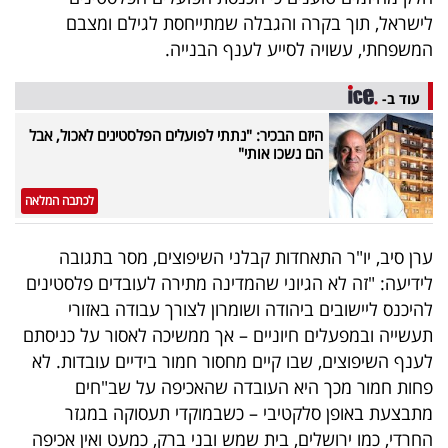
לישראל, תוך בקרה והגבלה שמתייחסת לגילם ומצבם
המשפחתי, עשויה לסייע לענף הבנייה.
עוד ב-
היזם הבכיר: "נתתי לפועלים הפלסטינים לאכול, אבל
הם נשכו אותי"
לכתבה המלאה
ערן סיב, יו"ר התאחדות קבלני השיפוצים, מסר בתגובה
לידיעה: "זה לא הגיוני שהמדינה מתירה לעובדים פלסטינים
להיכנס ליישובים ביהודה ושומרון לצורך עבודה באזורי
תעשייה ובמפעלים חיוניים – אך ממשיכה לאסור על כניסתם
לענף השיפוצים, שבו קיים מחסור חמור בידיים עובדות. לא
פחות חמור מכך היא העובדה שהאכיפה על שב"חים
מתבצעת באופן סלקטיבי – כשבמוקדי תעסוקה במגזר
החרדי, כמו ירושלים, בית שמש ובני ברק, כמעט ואין אכיפה