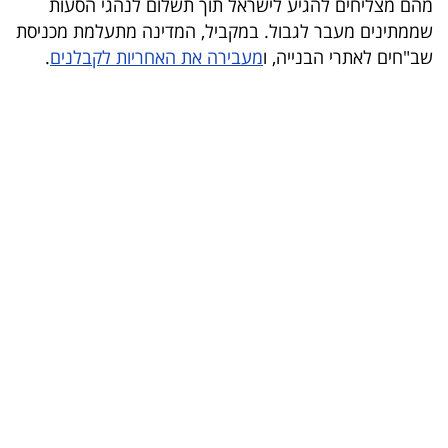
מהם מצליחים להגיע לישראל תוך תשלום לנהגי הסעות
בריאות
שממתינים מעבר לגבול. במקביל, המדינה מתעלמת מכניסת
שב"חים לאתרי הבנייה, ו
מעבירה את האחריות לקבלנים
.
תרבות
ופנאי
תיירות
TOP-
5
המילון
הכלכלי
פודקאסט
40
UNDER