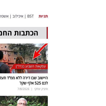
תגיות
BST
|
איכילוב
|
אשפוז
הכתבות החמ
עסקאות השבוע בנדל"ן
היישוב שבו דירה ללא ממ"ד תעל
לכם 525 אלף שקל
איציק יצחקי
|
7/8/2026