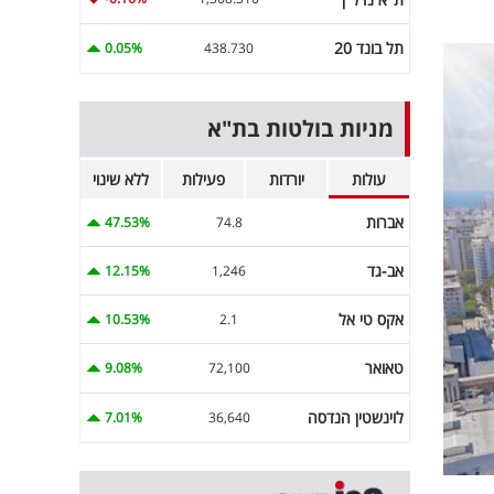
תל בונד 20
0.05%
438.730
מניות בולטות בת"א
עולות
יורדות
פעילות
ללא שינוי
אברות
47.53%
74.8
אב-גד
12.15%
1,246
אקס טי אל
10.53%
2.1
טאואר
9.08%
72,100
לוינשטין הנדסה
7.01%
36,640