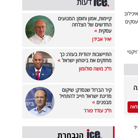
דעות
יכילוב
קיימות, אמון וחוסן: המנועים
ש העסקים
החדשים של הצלחה
עסקית
יאיר אבידן
ויקטי
התיישבות יהודית בעזה: כך
מחזקים את ביטחון ישראל
ח"כ משה סולומון
ה
קיר הברזל שנסדק: שיקום
מדינת ישראל חייב להתחיל
מבפנים
לאה
ח"כ עודד פורר
יד
הנבחרת