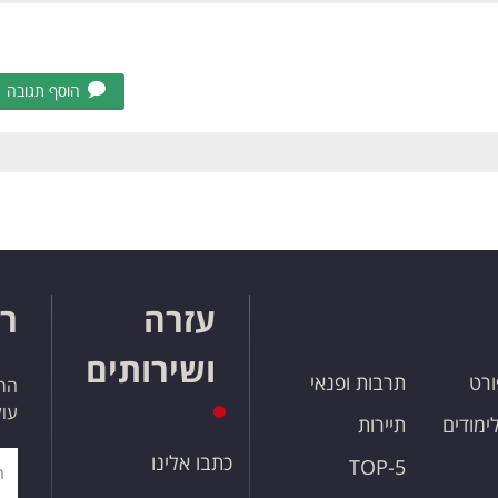
הוסף תגובה
עזרה
רו
ושירותים
ורט
תרבות ופנאי
הרש
עול
לימודים
תיירות
כתבו אלינו
TOP-5