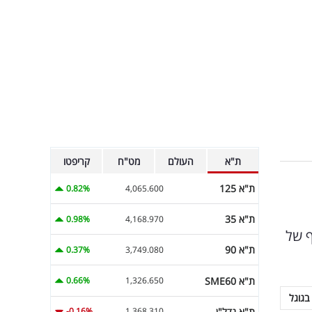
ת"א
העולם
מט"ח
קריפטו
ת"א 125
0.82%
4,065.600
ת"א 35
0.98%
4,168.970
ף של
ת"א 90
0.37%
3,749.080
ת"א SME60
0.66%
1,326.650
בגוגל
ת"א נדל"ן
-0.16%
1,368.310