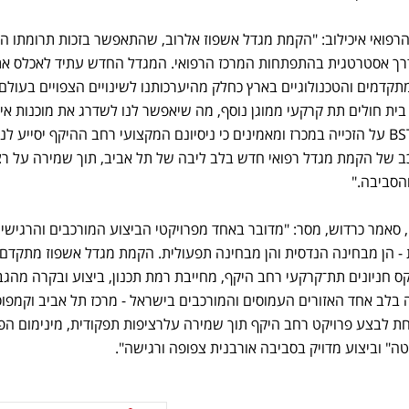
הרפואי איכילוב: "הקמת מגדל אשפוז אלרוב, שהתאפשר בזכות תרומתו ה
דרך אסטרטגית בהתפתחות המרכז הרפואי. המגדל החדש עתיד לאכלס א
קדמים והטכנולוגיים בארץ כחלק מהיערכותנו לשינויים הצפויים בעולם
ית חולים תת קרקעי ממוגן נוסף, מה שיאפשר לנו לשדרג את מוכנות איכ
לחירום. אנו מברכים את קבוצת BST על הזכייה במכרז ומאמינים כי ניסיונם המקצועי רחב ההיקף יסייע 
 של הקמת מגדל רפואי חדש בלב ליבה של תל אביב, תוך שמירה על רצ
הסביבה."
מנכ"ל BST בנייה, מקבוצת BST, סאמר כרדוש, מסר: "מדובר באחד מפרויקטי הביצוע המורכבים והרגישי
- הן מבחינה הנדסית והן מבחינה תפעולית. הקמת מגדל אשפוז מתקדם
קס חניונים תת־קרקעי רחב היקף, מחייבת רמת תכנון, ביצוע ובקרה מהגב
 בלב אחד האזורים העמוסים והמורכבים בישראל - מרכז תל אביב וקמפוס
כולת מוכחת לבצע פרויקט רחב היקף תוך שמירה עלרציפות תפקודית, מינימום ה
" וביצוע מדויק בסביבה אורבנית צפופה ורגישה".