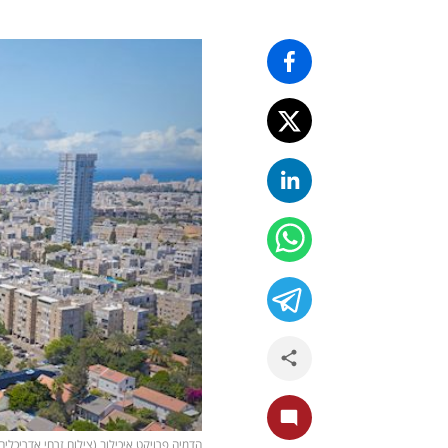
הדמיה פרויקט איכילוב (צילום זרחי אדריכלים/ tudio pez