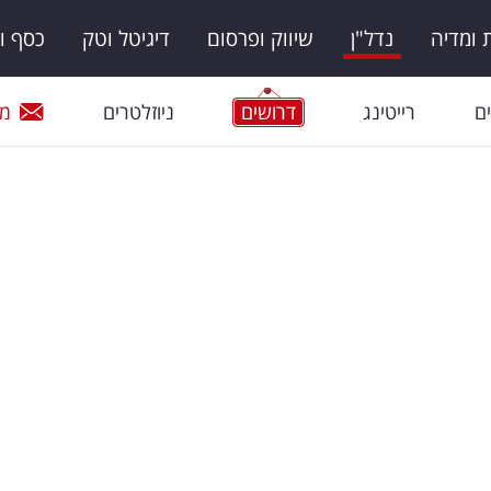
ומדיה
נדל"ן
שיווק ופרסום
דיגיטל וטק
כסף ו
ם
רייטינג
דרושים
ניוזלטרים
מי