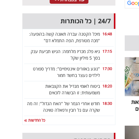
24/7 | כל הכותרות
מיכל הקטנה עברה תאונה קשה בהופעה:
16:48
"מכה מטורפת, הפה התמלא דם"
גיא פלג מכריז מלחמה: הגיש תביעת ענק
17:15
בסך 5 מיליון שקל
"נוגע באזורים אינטימיים": מדריך ספורט
17:30
לילדים נעצר בחשד חמור
ביטוח לאומי מגדיל את הקצבאות
18:20
משמעותית: זו הבשורה לזכאים
אות
חודש אחרי הגמר של "האח הגדול": זה מה
18:30
ם
שקרה עם גל רובין ורפאלה טווינה
כל החדשות