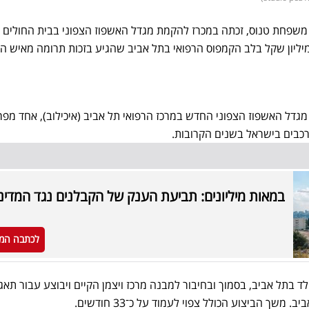
שליטת משפחת טנוס, זכתה במכרז להקמת מגדל האשפוז הצפוני בבית החולים א
פרויקט ענק בהיקף של כ־420 מיליון שקל בלב הקמפוס הרפואי בתל אביב שהגיע בזכות תרומה מאי
ת מגדל האשפוז הצפוני החדש במרכז הרפואי תל אביב (איכילוב), אחד מפר
כבים בישראל בשנים הקרובות.
במאות מיליונים: תביעת הענק של הקבלנים נגד המדינ
לכתבה המ
ד בתל אביב, בסמוך ובחיבור למבנה מרכז ויצמן הקיים ויבוצע עבור תאג
משך הביצוע הכולל צפוי לעמוד על כ־33 חודשים.