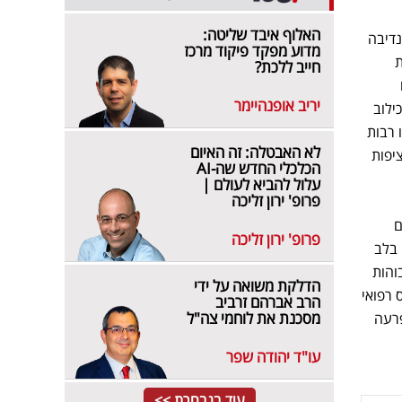
האלוף איבד שליטה:
נדיבה
מדוע מפקד פיקוד מרכז
ת
חייב ללכת?
יריב אופנהיימר
ילוב
לנו רבות
לא האבטלה: זה האיום
יפות
הכלכלי החדש שה-AI
עלול להביא לעולם |
פרופ' ירון זליכה
ם
פרופ' ירון זליכה
 בלב
והות
הדלקת משואה על ידי
 רפואי
הרב אברהם זרביב
מסכנת את לוחמי צה"ל
פרעה
עו"ד יהודה שפר
עוד בנבחרת >>