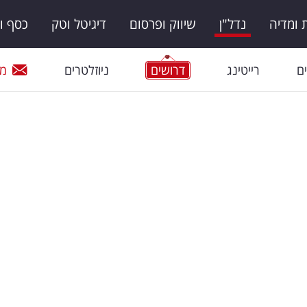
ומדיה
נדל"ן
שיווק ופרסום
דיגיטל וטק
כסף ו
ם
רייטינג
דרושים
ניוזלטרים
מי