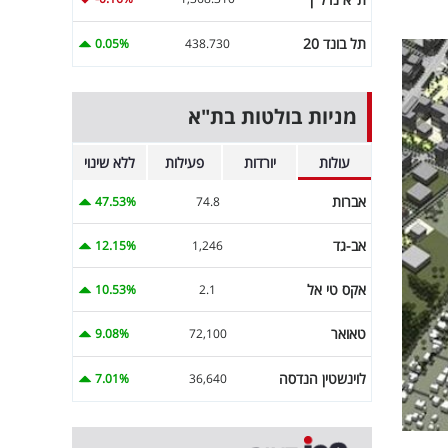
תל בונד 20
0.05%
438.730
מניות בולטות בת"א
עולות
יורדות
פעילות
ללא שינוי
אברות
47.53%
74.8
אב-גד
12.15%
1,246
אקס טי אל
10.53%
2.1
טאואר
9.08%
72,100
לוינשטין הנדסה
7.01%
36,640