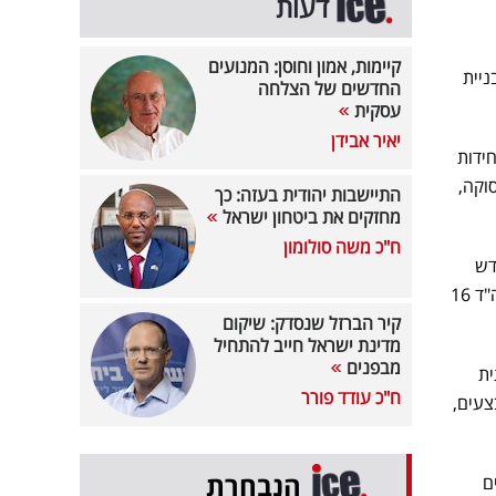
דעות
קיימות, אמון וחוסן: המנועים
פשרו בניית
החדשים של הצלחה
עסקית
יאיר אבידן
ת כוללת 4,224 יחידות
חי מסחר ותעסוקה,
התיישבות יהודית בעזה: כך
מחזקים את ביטחון ישראל
ח"כ משה סולומון
דש
להקדמת לוחות הזמנים לפינוי מחנה סירקין בפתח תקווה ועוד שורה של מתחמים צבאיים, בהם כלא 4 ובה"ד 16
קיר הברזל שנסדק: שיקום
מדינת ישראל חייב להתחיל
מבפנים
ית
ח"כ עודד פורר
צעים,
הנבחרת
ר בימים