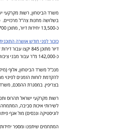
משרד הביטחון, רשות מקרקעי ישרא
כ-13,500 יחידות דיור, מתוכן 2,700 יח"ד ישווקו עוד השנה
כזכור לפני חודש אושרה התוכני
כ-142,000 מ"ר עבור מבני ציבור
מנכ"ל משרד הביטחון, אלוף (מיל
בצריפין. במסגרת ההסכם, משרד 
רשות מקרקעי ישראל תהרוס ות
לשירותי איכות סביבה, המתמחה 
לוגיסטיקה ונכסים) מול אגף פית