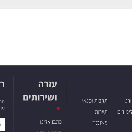
עזרה
רו
ושירותים
ורט
תרבות ופנאי
הרש
עול
לימודים
תיירות
כתבו אלינו
TOP-5