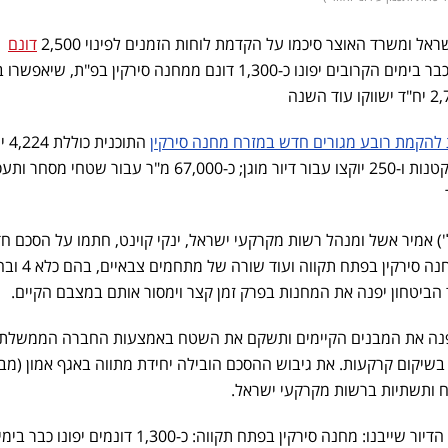
ל ומשרד האוצר סיכמו על הקדמת לוחות הזמנים לפינוי 2,500
דונם
בשלושה מחנות צה"ל מרכזיים. כבר בימים הקרובים יפונו כ-1,300 דונם ממחנה סירקין בפ"ת, שיא
ת להקמת רובע מגורים חדש במזרח מחנה סירקין
התוכני
דיור מתוכן 845 יקצו עבור דירות קטנות ו-250 יוקצו עבור דיור מוגן; כ-67,000 מ"ר עבור שט
') אמיר אשל ומנהל רשות מקרקעי ישראל, ינקי קוינט, חתמו על הסכם ח
הביטחון יפנה את המחנות בפרק זמן קצר וימסור אותם במצבם הקיים.
פנה את המבנים הקיימים ותשקם את השטח באמצעות החברה הממשלת
בשיקום קרקעות. את גיבוש ההסכם הובילה יחידת מתווה באגף אמון (מב
וח ותשתיות ברשות מקרקעי ישראל.
המתחמים שיתפנו ומספר יחידות הדיור שייבנו: מחנה סירקין בפתח תקווה: כ-1,300 דונמים יפונו כב