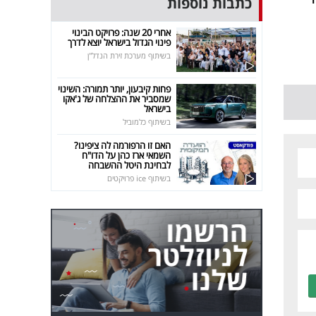
כתבות נוספות
אחרי 20 שנה: פרויקט הבינוי
פינוי הגדול בישראל יוצא לדרך
בשיתוף מערכת זירת הנדל"ן
פחות קיבעון, יותר תמורה: השינוי
שמסביר את ההצלחה של ג'אקו
בישראל
בשיתוף כלמוביל
האם זו הרפורמה לה ציפינו?
השמאי ארז כהן על הדו"ח
לבחינת היטל ההשבחה
בשיתוף ice פרויקטים