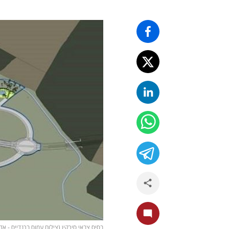
בסיס צבאי סירקין (צילום עמוס ברנדייס - אדרי