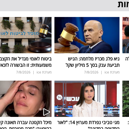
ות
ה
גיא פלג מכריז מלחמה: הגיש
ביטוח לאומי מגדיל את הקצב
תביעת ענק בסך 5 מיליון שקל
משמעותית: זו הבשורה לזכאי
מערכת ice
|
7/8/2026
מערכת ice
|
7/8/2026
ד:
מגי טביבי נפרדת מערוץ 14: "לאור
מיכל הקטנה עברה תאונה ק
התקופה במדינה"
בהופעה: "מכה מטורפת, הפה