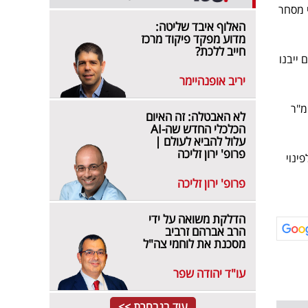
שונות, כ-100 אלף מ"ר שטחי מסחר
האלוף איבד שליטה:
מדוע מפקד פיקוד מרכז
חייב ללכת?
:* כ-300 דונמים, שעליהם ייבנו
יריב אופנהיימר
ו בניית כ-2,400 יח"ד נוספות, כ-100 אלף מ"ר
לא האבטלה: זה האיום
הכלכלי החדש שה-AI
עלול להביא לעולם |
פרופ' ירון זליכה
ינוי
פרופ' ירון זליכה
הדלקת משואה על ידי
הרב אברהם זרביב
מסכנת את לוחמי צה"ל
עו"ד יהודה שפר
עוד בנבחרת >>