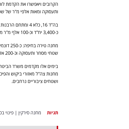
ותעסוקה ומאות אלפי מ"ר של שטחי ציבור ופארקים. כ-50
כ-3,400 יח"ד וכ-100 אלף מ"ר מסחר ותעסוקה, יפונו עד לסוף השנה.
שטחי מסחר ותעסוקה וכ-200 אלף מ"ר של שטחי ציבור ופארקים בכניסה לעיר שנמצאת בתנופת פיתוח.
בימים אלו מקדמים משרד הביטחו
מחנות צה"ל מאזורי ביקוש והפיכ
ושטחים ציבוריים נרחבים.
תגיות
מחנה סירקין
|
פינוי בס