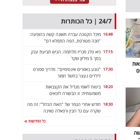
24/7 | כל הכותרות
מיכל הקטנה עברה תאונה קשה בהופעה:
16:48
"מכה מטורפת, הפה התמלא דם"
גיא פלג מכריז מלחמה: הגיש תביעת ענק
17:15
בסך 5 מיליון שקל
אות
"נוגע באזורים אינטימיים": מדריך ספורט
17:30
ם
לילדים נעצר בחשד חמור
ביטוח לאומי מגדיל את הקצבאות
18:20
משמעותית: זו הבשורה לזכאים
חודש אחרי הגמר של "האח הגדול": זה מה
18:30
שקרה עם גל רובין ורפאלה טווינה
כל החדשות
שה