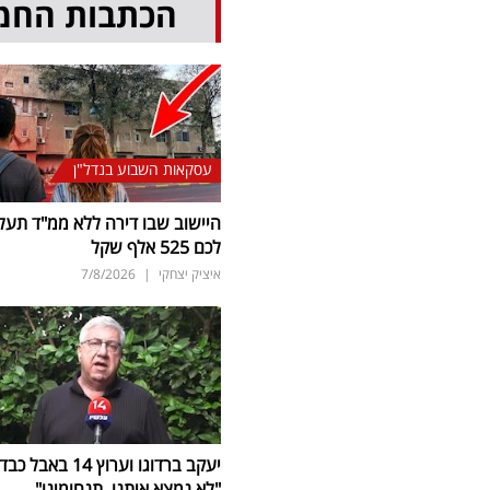
הכתבות החמ
עסקאות השבוע בנדל"ן
היישוב שבו דירה ללא ממ"ד תעל
לכם 525 אלף שקל
איציק יצחקי
|
7/8/2026
יעקב ברדוגו וערוץ 14 באבל כב
"לא נמצא איתנו. תנחומינו"