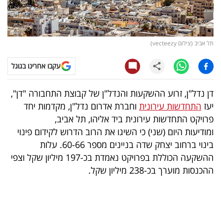
קריפטו
ויראלי
תל אביב (צילום vecteezy)
טלוויזיה
עקבו אחרינו בגוגל
עסקי
דן נדל"ן, זרוע ההשקעות והנדל"ן של קבוצת התחבורה "דן",
ספורט
יעז
התחדשות עירונית
וחברת אדרום נדל"ן, מקדמות יחד
פרויקט התחדשות עירונית ביד אליהו, תל אביב,
קריירה
ומודיעות היום (שני) כי השיגו את הרוב הדרוש לקידום פינוי
ולימודים
בינוי ברחוב יצחק שדה בניינים מספר 60-66. עלות
ההשקעה הכוללת בפרויקט נאמדת בכ-197 מיליון שקל וצפי
מינויים
ההכנסות מוערך בכ-238 מיליון שקל.
רייטינג
רכב