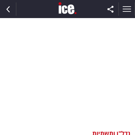
ראשי
הנבחרת
השוק
תקשורת
ומדיה
כסף
וצרכנות
נדל"ן ותשתיות