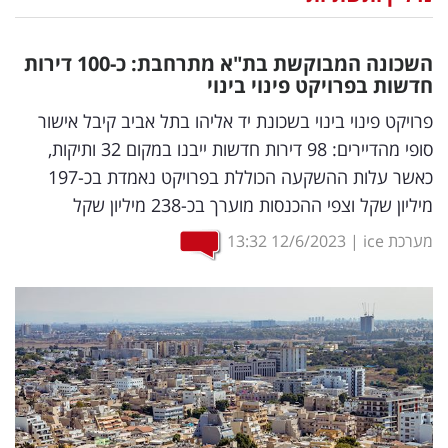
נדל"ן
השכונה המבוקשת בת"א מתרחבת: כ-100 דירות
דיגיטל
חדשות בפרויקט פינוי בינוי
וטק
פרויקט פינוי בינוי בשכונת יד אליהו בתל אביב קיבל אישור
סופי מהדיירים: 98 דירות חדשות ייבנו במקום 32 ותיקות,
שיווק
כאשר עלות ההשקעה הכוללת בפרויקט נאמדת בכ-197
ופרסום
מיליון שקל וצפי ההכנסות מוערך בכ-238 מיליון שקל
משפט
מערכת ice
|
12/6/2023
13:32
מדדים
ומחקרים
דעות
רכילות
עסקית