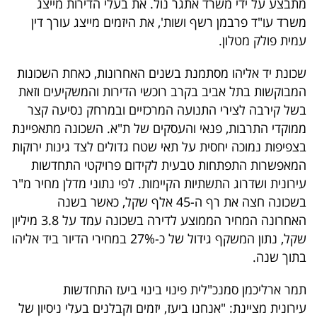
מתבצע על ידי משרד אתגר נול. את בעלי הדירות מייצג
40
משרד עו"ד פרבמן רשף ושות', את היזמים מייצג עורך דין
עמית פולק מטלון.
שיתופי
שכונת יד אליהו מסתמנת בשנים האחרונות, כאחת השכונות
פעולה
המבוקשות בתל אביב בקרב רוכשי הדירות והמשקיעים וזאת
בשל קירבה לצירי התנועה המרכזיים ובמרחק נסיעה קצר
ממוקדי התרבות, פנאי והעסקים של ת"א. השכונה מתאפיינת
בצפיפות נמוכה יחסית על תאי שטח גדולים לצד גינות ירוקות
דרושים
המאפשרות התפתחות טבעית לקידום פרויקטי התחדשות
עירונית ושדרוג התשתיות הקיימות. לפי נתוני מדלן מחיר מ"ר
ניוזלטרים
בשכונה חצה את רף ה-45 אלף שקל, כאשר בשנה
האחרונה המחיר הממוצע לדירה בשכונה עמד על 3.8 מיליון
שקל, נתון המשקף גידול של כ-27% במחירי הדיור ביד אליהו
מייל
בתוך שנה.
אדום
תמר ארליכמן סמנכ"לית פינוי בינוי ביעז התחדשות
עירונית מציינת: "אנחנו ביעז, יזמים וקבלנים בעלי ניסיון של