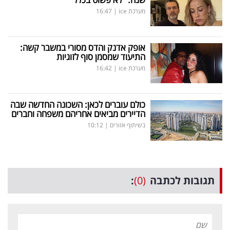
מערכת ice
|
16:47
אופק אדנק והדס מסורי במשבר קשה:
התיעוד שמסמן סוף לזוגיות
מערכת ice
|
16:42
כולם עוברים לכאן: השכונה החדשה שבה
הדיירים מביאים אחריהם משפחה וחברים
בשיתוף אזורים
|
10:12
תגובות לכתבה
(0)
: