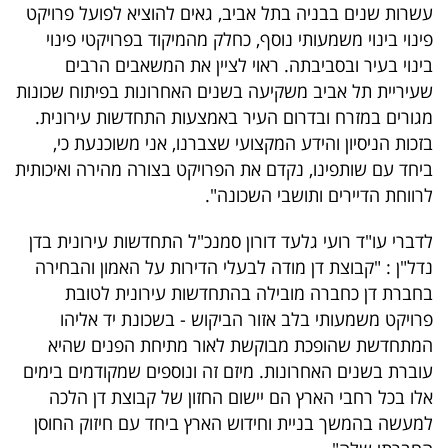
פרסמו
עשרות שנים בבניה בתל אביב, גאים להוציא לפועל פרויקט
פינוי בינוי משמעותי נוסף, כחלק מהמיקוד בפרויקטי פינוי
באייס
בינוי בעיר ובסביבתה. ראוי לציין את המשאבים הרבים
עקבו
שעיריית תל אביב משקיעה בשנים האחרונות בפיתוח שכונות
מגורים במזרח ובדרום העיר באמצעות התחדשות עירונית.
אחרינו:
בזכות הניסיון והידע המקצועי שצברנו, אני משוכנעת כי,
ביחד עם שותפינו, נקדם את הפרויקט בצורה מהירה ואיכותית
לרווחת הדיירים ותושבי השכונה".
לדברי עו"ד רועי גלעד דורון סמנכ"ל התחדשות עירונית בדן
נדל"ן : "קבוצת דן מודה לבעלי הדירות על האמון והבחירה
בחברת דן כחברה מובילה בהתחדשות עירונית לטובת
פרויקט משמעותי בלב אזור הביקוש - בשכונת יד אליהו
המתחדשת שהופכת מבוקשת לאור מתיחת הפנים שהיא
עוברת בשנים האחרונות. מיזם זה ונוספים שמקודמים בימים
אלו בכל רחבי הארץ הם יישום החזון של קבוצת דן הלכה
למעשה בהמשך בניית וחידוש הארץ ביחד עם חיזוק החוסן