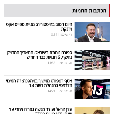
הכתבות החמות
היום הטוב בהיסטוריה: מניית ספייס אקס
מזנקת
רוי שיינמן
|
8:14
ספורה נוחתת בישראל: התאריך המדויק
נחשף, 6 חנויות כבר החודש
מערכת ice
|
14:55
אסף רפפורט ממשיך במהפכה: זה המינוי
הדרמטי בהנהלת רשת 13
מערכת ice
|
14:21
עדן הראל ועודד מנשה נפרדו אחרי 19
שנה: "לא פשוט בכלל"