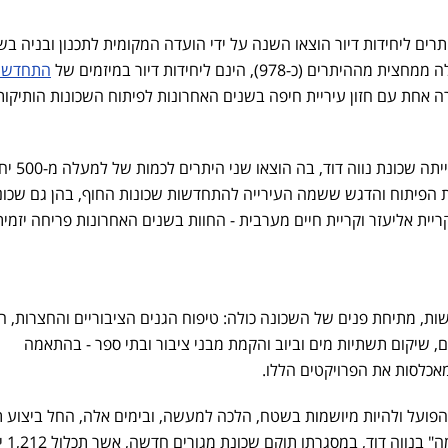
ת בנדל"ן. כ-1,770 היתרים ליחידות דיור הוצאו השנה על ידי הועדה המקומית לתכנון ובניה ב
התחדשו
 אחת עם חזון עיריית חיפה בשנים האחרונות לפיתוח השכונות הותיקות
שיאנית ההיתרים בשנת 2022 הייתה שכונ
נופת הפיתוח והדגש ששמה העירייה להתחדשות שכונות החוף, בהן גם שכונ
ריית אליעזר וקריית חיים מערבית - החוות בשנים האחרונות פריחה יזמי
שות, מתיחת פנים של השכונה כולה: טיפוח הגנים הציבוריים והחצרות, 
, שיקום תשתיות מים וביוב והקמת מבני ציבור ובתי ספר - בהתאמה
אכלסות את הפרויקטים הללו.
הפועל ולהיות מיושמות בשטח, הלכה למעשה, ובימים אלה, החל ביצוע ת
"בינוי-פינוי" במתחם "