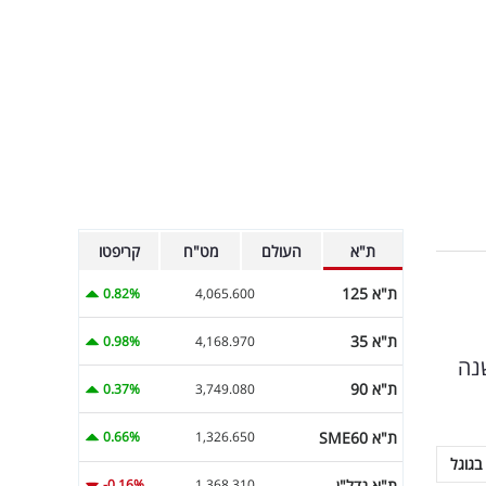
ת"א
העולם
מט"ח
קריפטו
ת"א 125
0.82%
4,065.600
ת"א 35
0.98%
4,168.970
הוצאו השנה
ת"א 90
0.37%
3,749.080
ת"א SME60
0.66%
1,326.650
בגוגל
ת"א נדל"ן
-0.16%
1,368.310