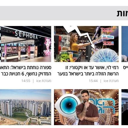
ות
יס
רמי לוי, אושר עד או ויקטורי: זו
ספורה נוחתת בישראל: התאר
הרשת הזולה ביותר בישראל בפער
המדויק נחשף, 6 חנויות כבר החודש
מערכת ice
|
15:44
מערכת ice
|
14:55