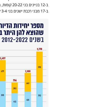
ב-17 מבני רכבת ישנים בני 3-4 קומות, אשר נבנו בשנות ה-50, והמיועדים להריסה.