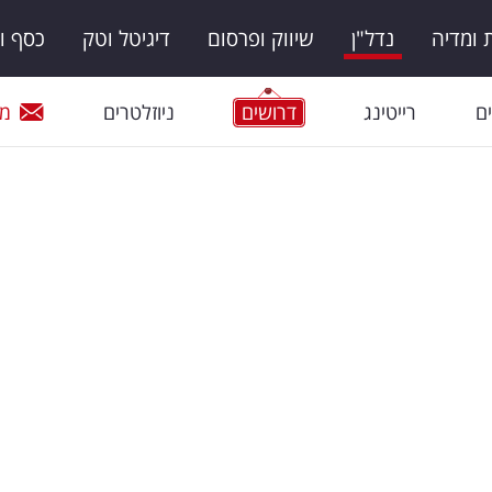
ומדיה
נדל"ן
שיווק ופרסום
דיגיטל וטק
כסף ו
ם
רייטינג
דרושים
ניוזלטרים
מי