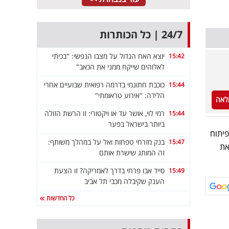
24/7 | כל הכותרות
יוצא האח הגדול על מצבו הנפשי: "בכיתי
15:42
לאלוהים שייקח ממני את הכאב"
כוכבת חתונמי בדרמה רפואית שבועיים אחרי
15:44
הלידה: "אירוע טראומתי"
לאה
רמי לוי, אושר עד או ויקטורי: זו הרשת הזולה
15:44
ביותר בישראל בפער
פיתוח
בנק מזרחי טפחות ואל על במהלך משותף:
15:47
את
זה המותג שישרת אותם
סייד אבו פרחי בדרך לאמריקה? זו הצעת
15:49
הענק שקיבלה מכבי תל אביב
כל החדשות