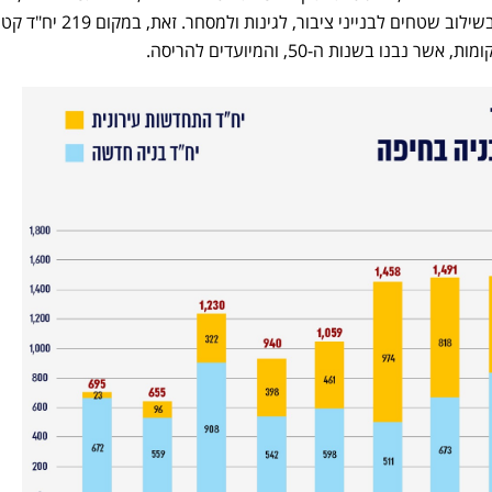
ב-12 בניינים בני 20-22 קומות, בשילוב שטחים לבנייני ציבור, לגינות ולמסחר. 