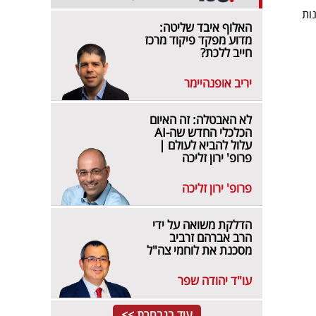
זאת, במקום 219 יח"ד קטנות
האלוף איבד שליטה:
מדוע מפקד פיקוד מרכז
חייב ללכת?
יריב אופנהיימר
לא האבטלה: זה האיום
הכלכלי החדש שה-AI
עלול להביא לעולם |
פרופ' ירון זליכה
פרופ' ירון זליכה
הדלקת משואה על ידי
הרב אברהם זרביב
מסכנת את לוחמי צה"ל
עו"ד יהודה שפר
עוד בנבחרת >>