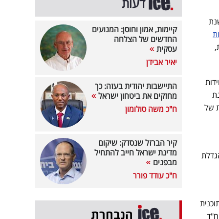
דעות
שנת
קיימות, אמון וחוסן: המנועים
ת
החדשים של הצלחה
,
עסקית
יאיר אבידן
ת נווה דוד, בה הוצאו שני היתרים לכמות של למעלה מ-500 יחידות
התיישבות יהודית בעזה: כך
ת
מחזקים את ביטחון ישראל
ת של
ח"כ משה סולומון
קיר הברזל שנסדק: שיקום
מדינת ישראל חייב להתחיל
הגדלת
מבפנים
ח"כ עודד פורר
וכנית
הנבחרת
המלך שלמה" בנווה דוד, במסגרתו תוקם שכונת מגורים חדשה, אשר תכלול 1,212 יח"ד