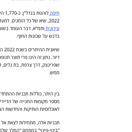
חיפה
לוהט
2022, שיא של כל הזמנים. למעלה ממחצית מההיתרים (כ-978), הינם ליחידות דיור במיזמים של
עירונית
ותמ"א, דבר העומד בשורה
בדגש על שכונות החוף.
דיור. נתון זה הינו פרי תוצר ת
שפרינצק, דרך צרפת, בת גלים, ק
ממש.
בין היתר, כוללות תכניות ההתחד
מספר מקומות החנייה של הדיירים
לאוכלוסיות הותיקות והחדשות המ
תכניות אלה, מתחילות לצאת אל 