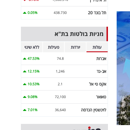
תל בונד 20
0.05%
438.730
מניות בולטות בת"א
עולות
יורדות
פעילות
ללא שינוי
אברות
47.53%
74.8
אב-גד
12.15%
1,246
אקס טי אל
10.53%
2.1
טאואר
9.08%
72,100
לוינשטין הנדסה
7.01%
36,640