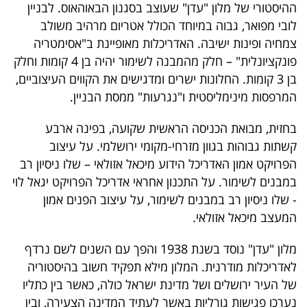
ההיסטורי של מלון "עדן" שעוצב בסגנון הבאוהאוס. לבניין
40
לובי מפואר, גבוה במיוחד הכולל אטריום מרהיב משולב
צמחיה ופינות ישיבה. האדריכלות מאופיינת ב"אסימטריה
פונקציונלית" – חלק מהמבנה לשימור יהיה בן 4 קומות וחלק
שיתופי
בן 3 קומות. החלונות ישרים ומדגישים את הקווים העיצוביים,
פעולה
המרפסות מינימליסטית ו"נגרעות" ממסת הבניין.
בחזית, מבואת הכניסה הראשית שקועה, בפינה ארבע
קשתות גבוהות בגוון מזרחי-מקומי ירושלמי. על עיצוב
דרושים
הפרויקט אמון האדריכל הידוע מיכאל אזולאי – שלו ניסיון רב
במבנים לשימור. על התכנון אחראי אדריכל הפרויקט יגאל לוי
ניוזלטרים
- שלו ניסיון רב במבנים לשימור, על עיצוב הפנים אמון
המעצב מיכאל אזולאי.
מייל
מלון "עדן" נוסד בשנת 1938 והפך עם השנים לשם נרדף
אדום
לאדריכלות מודרנית. המלון מילא תפקיד חשוב בהיסטוריה
של העיר ירושלים ושל מדינת ישראל כולה, כאשר בין כתליו
נערכו פגישות גורליות באשר לעתיד המדינה הצעירה, ובין