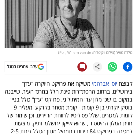
קריפטו
ויראלי
טלוויזיה
גולדה מאיר (צילום ויקיפדיה/ Poll, Willem van de)
עסקי
ספורט
עקבו אחרינו בגוגל
קריירה
קבוצת
יוסי אברהמי
משיקה את פרויקט היוקרה "עדן"
ולימודים
בירושלים, ברחוב ההסתדרות פינת הלל במרכז העיר, שייבנה
במקום בו שכן מלון עדן המיתולוגי. פרויקט "עדן" כולל בניין
מינויים
בוטיק יוקרתי בן 9 קומות - קומת מסחר בקרקע ומעליה 9
קומות למגורים, שלל פסיליטיז לרווחת הדיירים, וכן שימור של
רייטינג
חזית המלון ההיסטורי, שהוא אייקון ירושלמי ותיק. מוצעות
למכירה בפרויקט 84 דירות בתמהיל מגוון הכולל דירות 2-5
רכב