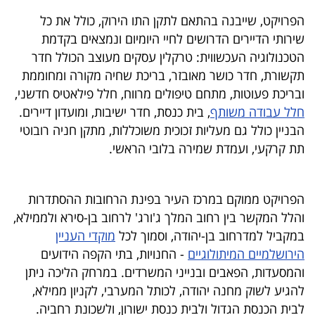
הפרויקט, שייבנה בהתאם לתקן התו הירוק, כולל את כל
שירותי הדיירים הדרושים לחיי היומיום ונמצאים בקדמת
הטכנולוגיה העכשווית: טרקלין עסקים מעוצב הכולל חדר
תקשורת, חדר כושר מאובזר, בריכת שחיה מקורה ומחוממת
ובריכת פעוטות, מתחם טיפולים מרווח, חלל פילאטיס חדשני,
חלל עבודה משותף
, בית כנסת, חדר ישיבות, ומועדון דיירים.
הבניין כולל גם מעליות זכוכית משוכללות, מתקן חניה רובוטי
תת קרקעי, ועמדת שמירה בלובי הראשי.
הפרויקט ממוקם במרכז העיר בפינת הרחובות ההסתדרות
והלל המקשר בין רחוב המלך ג'ורג' לרחוב בן-סירא ולממילא,
במקביל למדרחוב בן-יהודה, וסמוך לכל
מוקדי העניין
הירושלמיים המיתולוגיים
- החנויות, בתי הקפה הידועים
והמסעדות, הפאבים ובנייני המשרדים. במרחק הליכה ניתן
להגיע לשוק מחנה יהודה, לכותל המערבי, לקניון ממילא,
לבית הכנסת הגדול ולבית כנסת ישורון, ולשכונת רחביה.