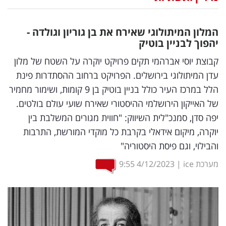
נדל"ן
המלון המיתולוגי שאירח את בן גוריון וגולדה -
דיגיטל
יהפוך לבניין בוטיק
וטק
קבוצת יוסי אברהמי תקים פרויקט יוקרה על השטח של מלון
עדן המיתולוגי בירושלים. הפרויקט ברחוב ההסתדרות פינת
שיווק
הלל במרכז העיר כולל בניין בוטיק בן 9 קומות, ושימור מחמיר
ופרסום
של האייקון הירושלמי ההיסטורי שאירח שועי עולם בולטים.
יפה סדן, סמנכ"לית השיווק: "חווית מגורים המשלבת בין
משפט
יוקרה, מיקום אידאלי בקרבת כל מוקדי המורשת, התרבות
מדדים
והבילוי, וגם פיסת היסטוריה"
ומחקרים
מערכת ice
|
4/12/2023
9:55
דעות
רכילות
עסקית