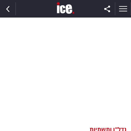
ראשי
הנבחרת
השוק
תקשורת
ומדיה
כסף
וצרכנות
נדל"ן ותשתיות