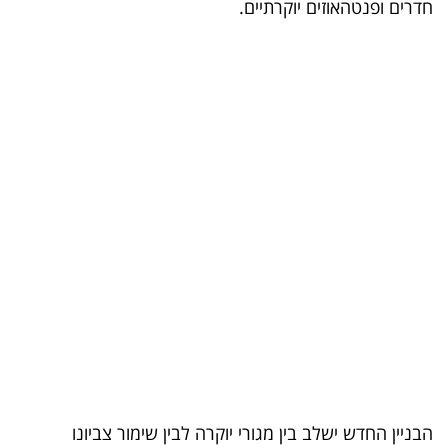
חדרים ופנטהאוזים יוקרתיים.
בריאות
תרבות
ופנאי
תיירות
TOP-
5
המילון
הכלכלי
פודקאסט
40
הבניין החדש ישלב בין מגורי יוקרה לבין שימור צביונו
UNDER