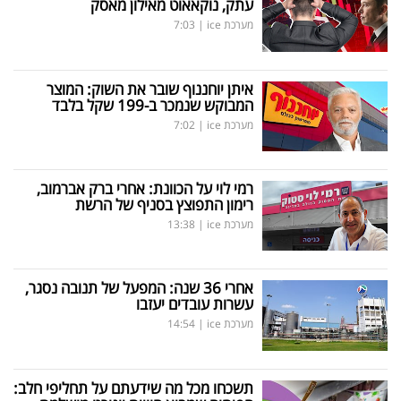
עתק, נוקאאוט מאילון מאסק
מערכת ice
|
7:03
איתן יוחננוף שובר את השוק: המוצר
המבוקש שנמכר ב-199 שקל בלבד
מערכת ice
|
7:02
רמי לוי על הכוונת: אחרי ברק אברמוב,
רימון התפוצץ בסניף של הרשת
מערכת ice
|
13:38
אחרי 36 שנה: המפעל של תנובה נסגר,
עשרות עובדים יעזבו
מערכת ice
|
14:54
תשכחו מכל מה שידעתם על תחליפי חלב: