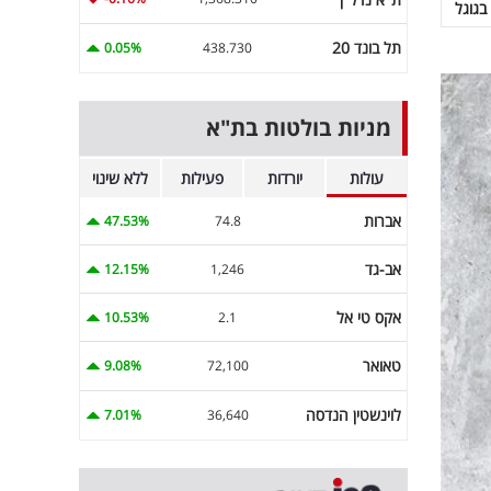
בגוגל
תל בונד 20
0.05%
438.730
מניות בולטות בת"א
עולות
יורדות
פעילות
ללא שינוי
אברות
47.53%
74.8
אב-גד
12.15%
1,246
אקס טי אל
10.53%
2.1
טאואר
9.08%
72,100
לוינשטין הנדסה
7.01%
36,640