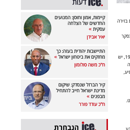
דעות
קיימות, אמון וחוסן: המנועים
ותיות בזירה
החדשים של הצלחה
עסקית
ת בסקר
יאיר אבידן
התיישבות יהודית בעזה: כך
התוצאות מציגות תמונה מפורטת של הכוחות: הליכוד מוביל עם 24 מנדטים, אחריו המחנה הממלכתי עם 19, יש
מחזקים את ביטחון ישראל
, עוצמה
ח"כ משה סולומון
ופן מפתיע,
קיר הברזל שנסדק: שיקום
מדינת ישראל חייב להתחיל
מבפנים
.
ח"כ עודד פורר
הנבחרת
פת מנע,