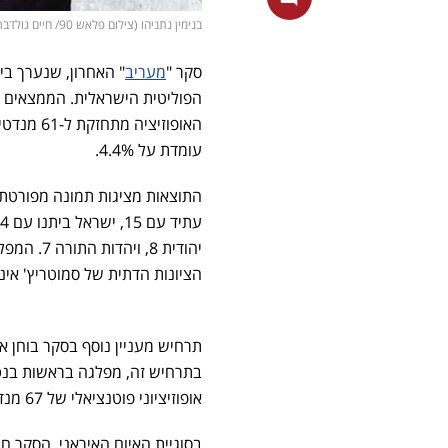
בנימין נתניהו (צילום פלאש 90/ חיים גולדברג)
סקר "
מעריב
הפוליטית הישראלית. הממצאים 
עומדת על 4.4%.
הציונות הדתית של סמוטריץ' אינה עוברת 
תרחיש מעניין נוסף בסקר בוחן א
אופוזיציוני פוטנציאלי של 67 מנדטים, לעומת 43 מנדטים בלבד לקואליציה הנוכחית.