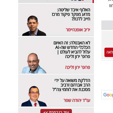
אחוז
האלוף איבד שליטה:
מדוע מפקד פיקוד מרכז
חייב ללכת?
יריב אופנהיימר
לא האבטלה: זה האיום
הכלכלי החדש שה-AI
עלול להביא לעולם |
לאה
פרופ' ירון זליכה
פרופ' ירון זליכה
הדלקת משואה על ידי
הרב אברהם זרביב
מסכנת את לוחמי צה"ל
עו"ד יהודה שפר
עוד בנבחרת >>