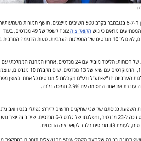
" האחרון, שנערך בין ה-6-7 בנובמבר בקרב 500 משיבים מייצגים, חושף תמורות משמע
המפתיעים מראים כי גוש
הקואליציה
צונח לשפל של 49 מנדטים, בעוד
האופוזיציה מתחזקת ל-61 מנדטים, לא כולל 10 מנדטים של המפלגות הערביות. טעות הדגימה המרבי
עתיד עם 15, ישראל ביתנו עם 14, והדמוקרטים עם שיא של 13 מנדטים. ש"ס מקבלת 10 מנדטים
יהודית 8, ויהדות התורה 7. המפלגות הערביות חד"ש-תע"ל ורע"ם מקבלות 5 מנדטים כל אחת. בא
את אחוז החסימה עם 2.9% תמיכה בלבד.
ת השפעת כניסתם של שני שחקנים חדשים לזירה: נפתלי בנט ויואב גלנט
בתרחיש זה, מפלגה בראשות בנט זוכה ל-23 מנדטים, ומפלגתו של גלנט ל-6 מנדטים. שילוב זה יוצר גוש
בסוגיית האיום האיראני, הסקר חושף תמונה ברורה של דעת הקהל: 50% מהנשאלים תומכים במתק