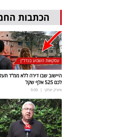
הכתבות החמ
עסקאות השבוע בנדל"ן
היישוב שבו דירה ללא ממ"ד תעל
לכם 525 אלף שקל
איציק יצחקי
|
9:00