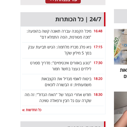
24/7 | כל הכותרות
מיכל הקטנה עברה תאונה קשה בהופעה:
16:48
"מכה מטורפת, הפה התמלא דם"
גיא פלג מכריז מלחמה: הגיש תביעת ענק
17:15
בסך 5 מיליון שקל
"נוגע באזורים אינטימיים": מדריך ספורט
17:30
לילדים נעצר בחשד חמור
אות
ם
ביטוח לאומי מגדיל את הקצבאות
18:20
משמעותית: זו הבשורה לזכאים
חודש אחרי הגמר של "האח הגדול": זה מה
18:30
שקרה עם גל רובין ורפאלה טווינה
כל החדשות