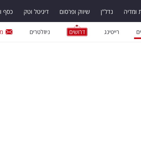
ומדיה
נדל"ן
שיווק ופרסום
דיגיטל וטק
כסף ו
ם
רייטינג
דרושים
ניוזלטרים
מי