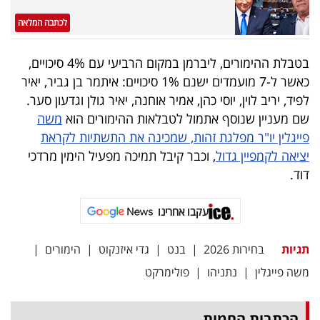
פרסמו
לכתבה המלאה
באייס
בטבלת ההימורים, ליברמן במקום הרביעי עם 4% סיכויים,
עקבו
כאשר ל-7 מועמדים ישנם 1% סיכויים: איתמר בן גביר, יאיר
אחרינו:
לפיד, יריב לוין, יוסי כהן, אמיר אוחנה, יאיר גולן וגדעון סער.
שם מעניין שנוסף אתמול לטבלאות ההימורים הוא
משה
פייגלין יו"ר מפלגת זהות, שמכינה את התשתיות לקראת
יציאה לקמפיין גדול
, וכבר קיבל תמיכה מפעיל הימין מרדכי
דוד.
עקבו אחרינו
תגיות
בחירות 2026
|
בנט
|
גדי איזנקוט
|
הימורים
|
משה פייגלין
|
נתניהו
|
פולימרקט
הכתבות החמות