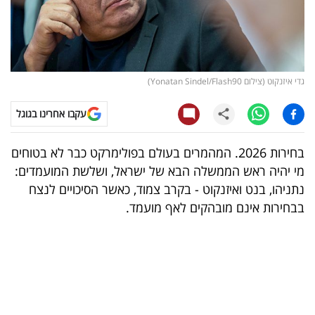
קריפטו
ויראלי
גדי איזנקוט (צילום Yonatan Sindel/Flash90)
טלוויזיה
עקבו אחרינו בגוגל
עסקי
ספורט
בחירות 2026. המהמרים בעולם בפולימרקט כבר לא בטוחים
מי יהיה ראש הממשלה הבא של ישראל, ושלשת המועמדים:
קריירה
נתניהו, בנט ואיזנקוט - בקרב צמוד, כאשר הסיכויים לנצח
ולימודים
בבחירות אינם מובהקים לאף מועמד.
מינויים
רייטינג
רכב