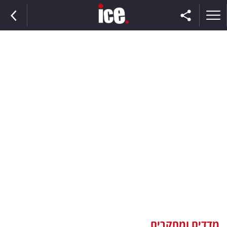
ראשי
הנבחרת
השוק
תקשורת
ומדיה
כסף
וצרכנות
מדדים ומחקרים