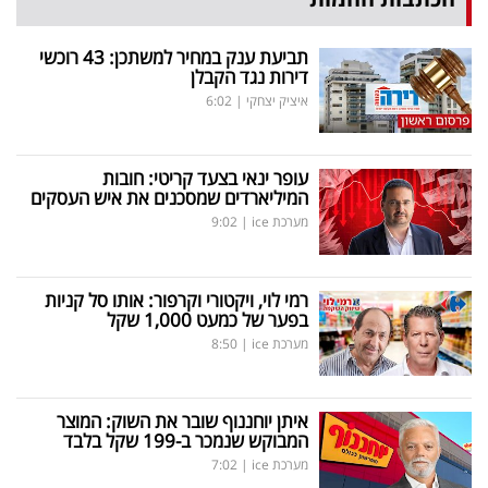
תביעת ענק במחיר למשתכן: 43 רוכשי
דירות נגד הקבלן
איציק יצחקי
|
6:02
עופר ינאי בצעד קריטי: חובות
המיליארדים שמסכנים את איש העסקים
מערכת ice
|
9:02
רמי לוי, ויקטורי וקרפור: אותו סל קניות
בפער של כמעט 1,000 שקל
מערכת ice
|
8:50
איתן יוחננוף שובר את השוק: המוצר
המבוקש שנמכר ב-199 שקל בלבד
מערכת ice
|
7:02