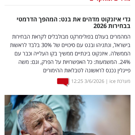
נדל"ן
גדי איזנקוט מדהים את בנט: המהפך הדרמטי
דיגיטל
בבחירות 2026
וטק
המהמרים בעולם בפולימרקט מבולבלים לקראת הבחירות
בישראל, ונתניהו ובנט עם סיכויים של 30% בלבד לראשות
שיווק
הממשלה. איזנקוט בינתיים ממשיך בקו העלייה וכבר עם
ופרסום
24%. המשמעות: כל האפשרויות על הפרק, וגם: משה
פייגלין נכנס לראשונה לטבלאות ההימורים
משפט
מערכת ice
|
3/6/2026
12:25
מדדים
ומחקרים
דעות
רכילות
עסקית