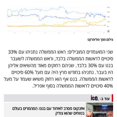
40
שיתופי
פעולה
צילום מסך פולימרקט
שני המועמדים המובילים: ראש הממשלה נתניהו עם 33%
דרושים
סיכויים לראשות הממשלה בלבד, וראש הממשלה לשעבר
בנט עם 30% בלבד. שניהם רחוקים מאוד מהשיאים אליהן
ניוזלטרים
היו בעבר. נתניהו בחודש מרץ היה עם מעל 60% סיכויים
לראשות הממשלה. בנט אף הוא רחוק משיאו שעמד על מעל
40% סיכויים לראשות הממשלה בסוף אפריל.
מייל
אדום
עוד ב-
איזנקוט מסרב לאיחוד עם בנט: המהמרים בעולם
בטוחים שהוא צודק