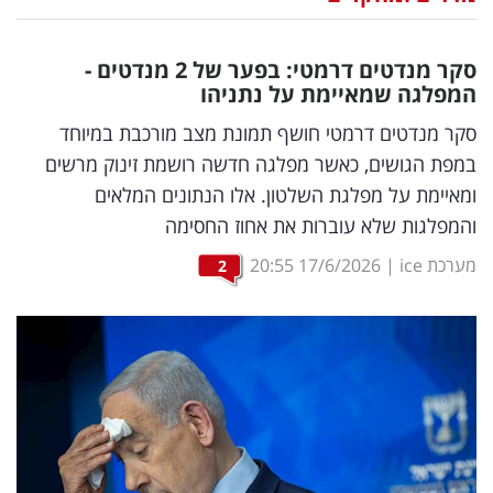
נדל"ן
סקר מנדטים דרמטי: בפער של 2 מנדטים -
דיגיטל
המפלגה שמאיימת על נתניהו
וטק
סקר מנדטים דרמטי חושף תמונת מצב מורכבת במיוחד
במפת הגושים, כאשר מפלגה חדשה רושמת זינוק מרשים
שיווק
ומאיימת על מפלגת השלטון. אלו הנתונים המלאים
ופרסום
והמפלגות שלא עוברות את אחוז החסימה
משפט
מערכת ice
|
17/6/2026
20:55
2
מדדים
ומחקרים
דעות
רכילות
עסקית