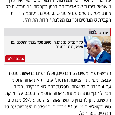
40
ו"ישראל ביתנו" של אביגדור ליברמן מקבלות 11 מנדטים כל
אחת. מפלגת ש"ס עם 9 מנדטים, מפלגת "עוצמה יהודית"
מקבלת 8 מנדטים וכך גם מפלגת "יהדות התורה".
שיתופי
פעולה
עוד ב-
סקר מנדטים: נתניהו סופג מכה בגלל ההסכם עם
איראן, הימין בסכנה
דרושים
לכתבה המלאה
ניוזלטרים
חד"ש-תע"ל משיגה 6 מנדטים, ואילו רע"ם בראשות מנסור
עבאס ומפלגת "הציונות הדתית" עוברות את אחוז החסימה
עם 4 מנדטים כל אחת. מפלגת "המילואימניקים", בל"ד
מייל
ו"כחול לבן" נותרות מתחת לאחוז החסימה. במבט על חלוקת
אדום
הגושים, ניתן להבחין כי גוש האופוזיציה מגיע ל-59 מנדטים,
גוש הקואליציה משיג 51 מנדטים והמפלגות הערביות עם 10
מנדטים בסך הכל.