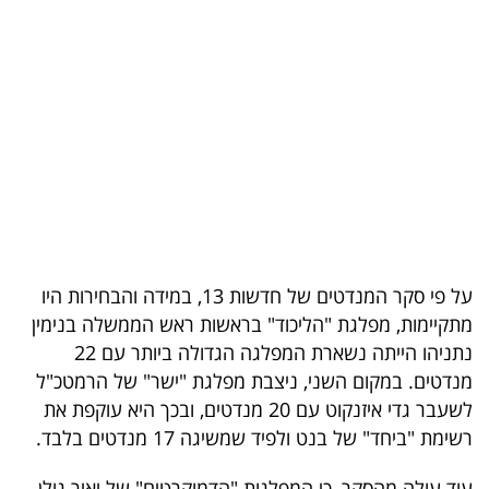
בריאות
תרבות
ופנאי
תיירות
TOP-
5
על פי סקר המנדטים של חדשות 13, במידה והבחירות היו
המילון
מתקיימות, מפלגת "הליכוד" בראשות ראש הממשלה בנימין
הכלכלי
נתניהו הייתה נשארת המפלגה הגדולה ביותר עם 22
מנדטים. במקום השני, ניצבת מפלגת "ישר" של הרמטכ"ל
פודקאסט
לשעבר גדי איזנקוט עם 20 מנדטים, ובכך היא עוקפת את
רשימת "ביחד" של בנט ולפיד שמשיגה 17 מנדטים בלבד.
40
UNDER
עוד עולה מהסקר, כי המפלגות "הדמוקרטים" של יאיר גולן