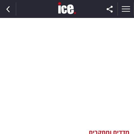
ראשי
הנבחרת
השוק
תקשורת
ומדיה
כסף
וצרכנות
מדדים ומחקרים