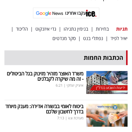
פרסמו
באייס
עקבו אחרינו
עקבו
תגיות
בחירות
|
בנימין נתניהו
|
גדי איזנקוט
|
הליכוד
|
אחרינו:
יאיר לפיד
|
נפתלי בנט
|
סקר מנדטים
הכתבות החמות
משרד האוצר מזהיר מזינוק בגל הביטולים
- זה מה שיקרה לקבלנים
איציק יצחקי
|
6:21
ידיעות השבוע בנדל"ן
ביטוח לאומי בבשורה אדירה: מענק מיוחד
בדרך לחשבון שלכם
מערכת ice
|
7:13