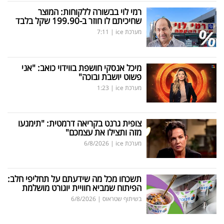
רמי לוי בבשורה ללקוחות: המוצר
שחיכיתם לו חוזר ב-199.90 שקל בלבד
מערכת ice
|
7:11
מיכל אנסקי חושפת בווידוי כואב: "אני
פשוט יושבת ובוכה"
מערכת ice
|
1:23
צופית גרנט בקריאה דרמטית: "תימנעו
מזה ותצילו את עצמכם"
מערכת ice
|
6/8/2026
תשכחו מכל מה שידעתם על תחליפי חלב:
הפיתוח שמביא חוויית יוגורט מושלמת
בשיתוף שטראוס
|
6/8/2026