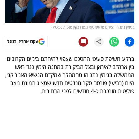
קריפטו
ויראלי
בנימין נתניהו (צילום פלאש 90/ נעם רבקין פנטון/ POOL)
טלוויזיה
עקבו אחרינו בגוגל
עסקי
ברקע חשיפת סעיפי ההסכם שצפוי להיחתם בימים הקרובים
ספורט
בין ארה"ב לאיראן ובצל הביקורת במחנה הימין נגד ראש
הממשלה בנימין נתניהו מהמהלך שמקדם הנשיא האמריקני,
קריירה
היום (רביעי) פורסם סקר מנדטים חדש שמציג תמונת מצב
ולימודים
פוליטית מורכבת כ-4 חודשים לפני הבחירות.
מינויים
רייטינג
רכב