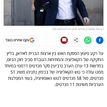
קריפטו
ויראלי
בצלאל סמוטריץ (צילום יונתן זינדל/פלאש 90)
טלוויזיה
עקבו אחרינו בגוגל
עסקי
ספורט
על רקע פיצוץ הפסקת האש בין ארצות הברית לאיראן, בליץ
החקיקה של הקואליציה והמתיחות הגוברת סביב חוק הגיוס,
קריירה
בחדשות 13 ערכו הערב (רביעי) סקר מנדטים דרמטי במיוחד
ולימודים
ממנו עולה כי גוש הקואליציה של בנימין נתניהו משיג 51
מנדטים, מול 58 מנדטים לגוש האופוזיציה, בעוד המפלגות
מינויים
הערביות משיגות 11 מנדטים.
רייטינג
רכב