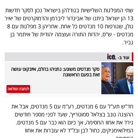
40
שתי המפלגות השלישיות בגודלהן בישראל נכון לסקר חדשות
13 הן ישראל ביתנו של אביגדור ליברמן והדמוקרטים של יאיר
גולן, שגורפות 10 מנדטים כל אחת. אחריהן 3 מפלגות עם 8
שיתופי
מנדטים - ש"ס, יהדות התורה ועוצמה יהודית של איתמר בן
פעולה
גביר.
עוד ב-
דרושים
סקר מנדטים משוגע: נתניהו בהלם, איזנקוט עושה
זאת בפעם הראשונה
ניוזלטרים
לכתבה המלאה
חד"ש תע"ל עם 6 מנדטים, רע"מ עם 5 מנדטים, אבל את
מייל
ההצגה גונב בצלאל סמוטריץ', שעד לפני מספר חודשים
אדום
גירד את אחוז החסימה, אך כיום הוא כבר עם 5 מנדטים.
המילואימניקים, כחול לבן ובל"ד לא עוברות את אחוז