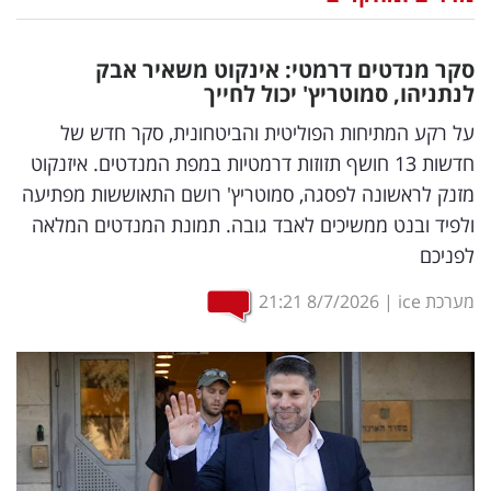
נדל"ן
סקר מנדטים דרמטי: אינקוט משאיר אבק
דיגיטל
לנתניהו, סמוטריץ' יכול לחייך
וטק
על רקע המתיחות הפוליטית והביטחונית, סקר חדש של
חדשות 13 חושף תזוזות דרמטיות במפת המנדטים. איזנקוט
שיווק
מזנק לראשונה לפסגה, סמוטריץ' רושם התאוששות מפתיעה
ופרסום
ולפיד ובנט ממשיכים לאבד גובה. תמונת המנדטים המלאה
לפניכם
משפט
מערכת ice
|
8/7/2026
21:21
מדדים
ומחקרים
דעות
רכילות
עסקית