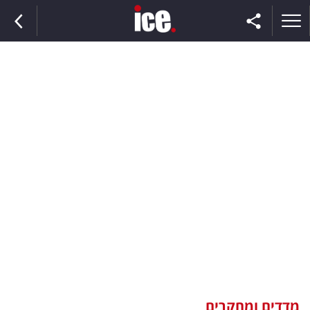
ראשי
הנבחרת
השוק
תקשורת
ומדיה
כסף
וצרכנות
מדדים ומחקרים