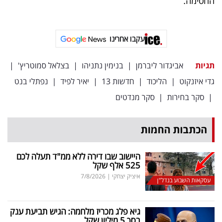
החסימה.
פרסמו
באייס
עקבו אחרינו
עקבו
אחרינו:
תגיות
אביגדור ליברמן
|
בנימין נתניהו
|
בצלאל סמוטריץ'
|
גדי איזנקוט
|
הליכוד
|
חדשות 13
|
יאיר לפיד
|
נפתלי בנט
|
סקר בחירות
|
סקר מנדטים
הכתבות החמות
היישוב שבו דירה ללא ממ"ד תעלה לכם
525 אלף שקל
איציק יצחקי
|
7/8/2026
עסקאות השבוע בנדל"ן
גיא פלג מכריז מלחמה: הגיש תביעת ענק
בסך 5 מיליון שקל