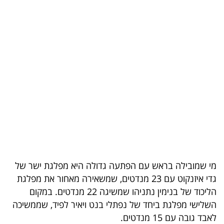
בריאות
תרבות
ופנאי
תיירות
TOP-
5
המילון
הכלכלי
מי שמובילה בראש עם הפתעה גדולה היא מפלגת ישר של
גדי איזנקוט עם 23 מנדטים, שמשאירה מאחור את מפלגת
פודקאסט
הליכוד של בנימין נתניהו שמשיגה 22 מנדטים. במקום
40
השלישי מפלגת ביחד של נפתלי בנט ויאיר לפיד, שממשיכה
לאבד גובה עם 15 מנדטים.
UNDER