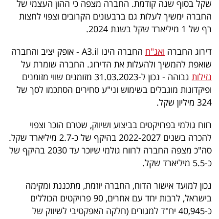
שקל בסוף שנה קודמת. החברה מצפה כי ההון העצמי של
פרסמו
החברה ימשיך לעלות גם ברבעונים הקרובים וצפוי לחצות
באייס
רף של 1 מיליארד שקל בשנת 2024.
עקבו
דירוג החברה
ואג"ח
החברה הינו A3.il - אופק יציב והחברה
אחרינו:
שואפת להמשיך ולהעלות את הדירוג. החברה שומרת על
נזילות
גבוהה - נכון ל-31.03.2023 מזומנים שווי מזומנים
ופיקדונות מוגבלים בשימוש וני"ע סחירים הסתכמו לסך של
324 מיליון שקל.
רווח גולמי בפרויקטים בביצוע ושיווק, שטרם הוכר וצפוי
להכרה בשנים 2022-2027 בהיקף של כ-2.7 מיליארד שקל.
סה"כ מצפה החברה לרווח גולמי שיוכר עד 2030 בהיקף של
כ-5.5 מיליארד שקל.
נכון למועד אישור הדוח, החברה יוזמת, מתכננת ומקימה
בישראל, לרבות יחד עם אחרים, 90 פרויקטים הכוללים
כ-40,945 יח"ד למגורים (חלקה האפקטיבי לשיווק של