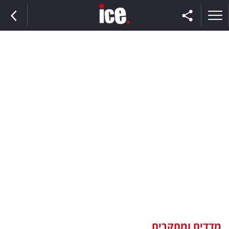
ראשי
הנבחרת
השוק
תקשורת
ומדיה
כסף
וצרכנות
מדדים ומחקרים