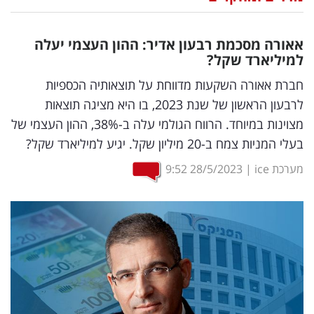
נדל"ן
אאורה מסכמת רבעון אדיר: ההון העצמי יעלה
דיגיטל
למיליארד שקל?
וטק
חברת אאורה השקעות מדווחת על תוצאותיה הכספיות
לרבעון הראשון של שנת 2023, בו היא מציגה תוצאות
שיווק
מצוינות במיוחד. הרווח הגולמי עלה ב-38%, ההון העצמי של
ופרסום
בעלי המניות צמח ב-20 מיליון שקל. יגיע למיליארד שקל?
משפט
מערכת ice
|
28/5/2023
9:52
מדדים
ומחקרים
דעות
רכילות
עסקית