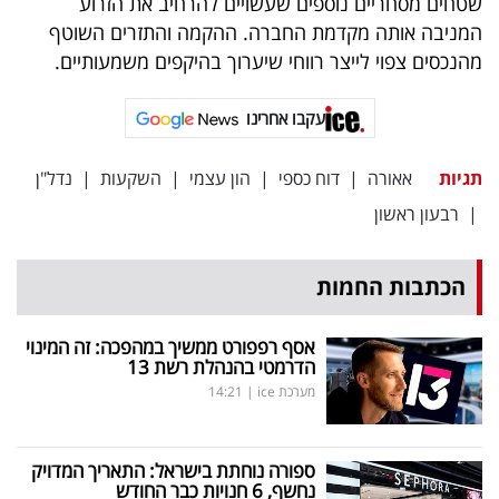
שטחים מסחריים נוספים שעשויים להרחיב את הזרוע
המניבה אותה מקדמת החברה. ההקמה והתזרים השוטף
מהנכסים צפוי לייצר רווחי שיערוך בהיקפים משמעותיים.
עקבו אחרינו
תגיות
אאורה
|
דוח כספי
|
הון עצמי
|
השקעות
|
נדל"ן
|
רבעון ראשון
הכתבות החמות
אסף רפפורט ממשיך במהפכה: זה המינוי
הדרמטי בהנהלת רשת 13
מערכת ice
|
14:21
ספורה נוחתת בישראל: התאריך המדויק
נחשף, 6 חנויות כבר החודש