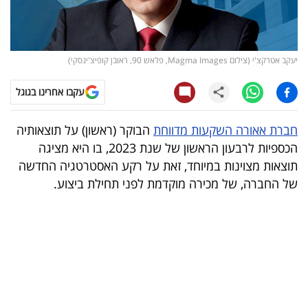
קריפטו
ויראלי
יעקב אטרקצ'י (צילום Magma Images, פלאש 90, ראובן קופיצ'ינסקי)
טלוויזיה
עקבו אחרינו בגוגל
עסקי
חברת אאורה השקעות מדווחת
הבוקר (ראשון) על תוצאותיה
ספורט
הכספיות לרבעון הראשון של שנת 2023, בו היא מציגה
תוצאות מצוינות במיוחד, זאת על רקע האסטרטגיה החדשה
קריירה
של החברה, של מכירה מוקדמת לפני תחילת ביצוע.
ולימודים
מינויים
רייטינג
רכב