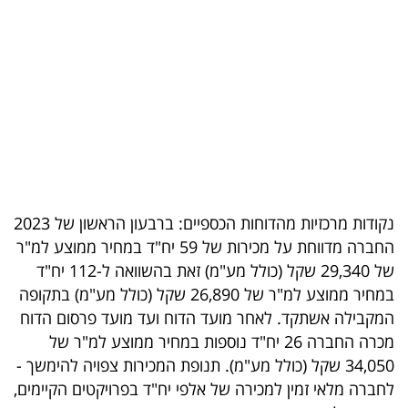
בריאות
תרבות
ופנאי
תיירות
TOP-
5
נקודות מרכזיות מהדוחות הכספיים: ברבעון הראשון של 2023
החברה מדווחת על מכירות של 59 יח"ד במחיר ממוצע למ"ר
המילון
של 29,340 שקל (כולל מע"מ) זאת בהשוואה ל-112 יח"ד
הכלכלי
במחיר ממוצע למ"ר של 26,890 שקל (כולל מע"מ) בתקופה
המקבילה אשתקד. לאחר מועד הדוח ועד מועד פרסום הדוח
פודקאסט
מכרה החברה 26 יח"ד נוספות במחיר ממוצע למ"ר של
34,050 שקל (כולל מע"מ). תנופת המכירות צפויה להימשך -
40
לחברה מלאי זמין למכירה של אלפי יח"ד בפרויקטים הקיימים,
UNDER