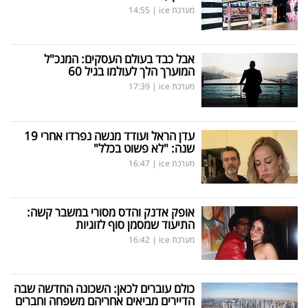
מערכת ice
|
14:55
אבל כבד בעולם העסקים: המנכ"ל
המוערך הלך לעולמו בגיל 60
מערכת ice
|
17:39
עדן הראל ועודד מנשה נפרדו אחרי 19
שנה: "לא פשוט בכלל"
מערכת ice
|
16:47
אופק אדנק והדס מסורי במשבר קשה:
התיעוד שמסמן סוף לזוגיות
מערכת ice
|
16:42
כולם עוברים לכאן: השכונה החדשה שבה
הדיירים מביאים אחריהם משפחה וחברים