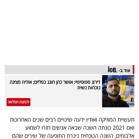
בריאות
תרבות
ופנאי
תיירות
TOP-
עוד ב-
5
דירוג ספוטיפיי: אושר כהן חוגג כפליים; אודיה מציגה
המילון
נוכחות נשית
הכלכלי
לכתבה המלאה
פודקאסט
תעשיית המוזיקה ואודיו ידעה שינויים רבים שנים האחרונות
40
ואם 2021 כונתה השנה שבאה אנשים חזרו לשמוע
UNDER
אלבומים, השנה הנוכחית ניכרת התופעה של שירים שהם