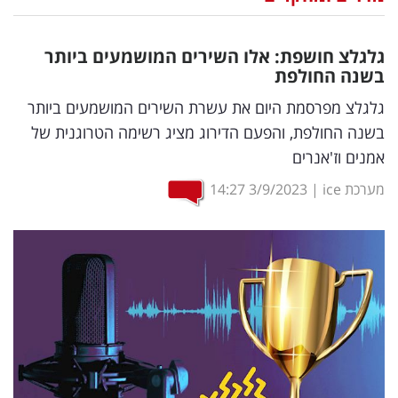
נדל"ן
גלגלצ חושפת: אלו השירים המושמעים ביותר
דיגיטל
בשנה החולפת
וטק
גלגלצ מפרסמת היום את עשרת השירים המושמעים ביותר
בשנה החולפת, והפעם הדירוג מציג רשימה הטרוגנית של
שיווק
אמנים וז'אנרים
ופרסום
מערכת ice
|
3/9/2023
14:27
משפט
מדדים
ומחקרים
דעות
רכילות
עסקית