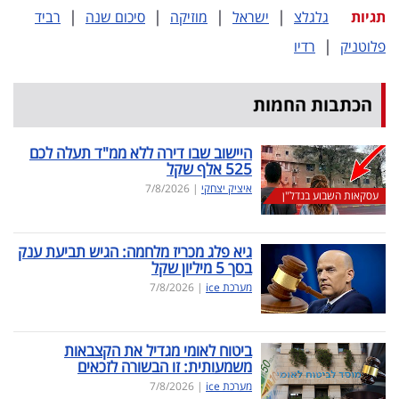
|
|
|
|
תגיות
גלגלצ
ישראל
מוזיקה
סיכום שנה
רביד
|
פלוטניק
רדיו
הכתבות החמות
היישוב שבו דירה ללא ממ"ד תעלה לכם
525 אלף שקל
איציק יצחקי
|
7/8/2026
עסקאות השבוע בנדל"ן
גיא פלג מכריז מלחמה: הגיש תביעת ענק
בסך 5 מיליון שקל
מערכת ice
|
7/8/2026
ביטוח לאומי מגדיל את הקצבאות
משמעותית: זו הבשורה לזכאים
מערכת ice
|
7/8/2026