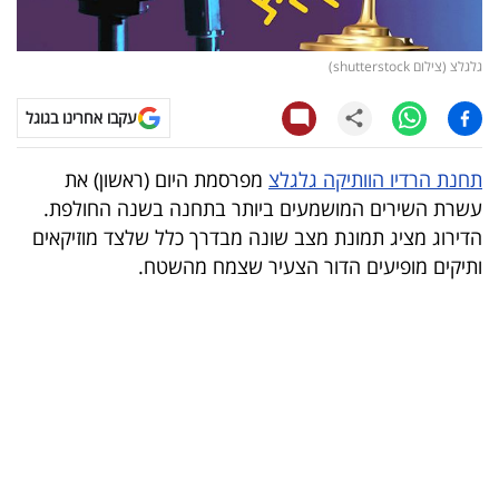
קריפטו
גלגלצ (צילום shutterstock)
ויראלי
עקבו אחרינו בגוגל
טלוויזיה
תחנת הרדיו הוותיקה גלגלצ
מפרסמת היום (ראשון) את
עסקי
עשרת השירים המושמעים ביותר בתחנה בשנה החולפת.
ספורט
הדירוג מציג תמונת מצב שונה מבדרך כלל שלצד מוזיקאים
ותיקים מופיעים הדור הצעיר שצמח מהשטח.
קריירה
ולימודים
מינויים
רייטינג
רכב