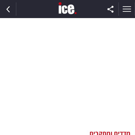
ראשי
הנבחרת
השוק
תקשורת
ומדיה
כסף
וצרכנות
מדדים ומחקרים