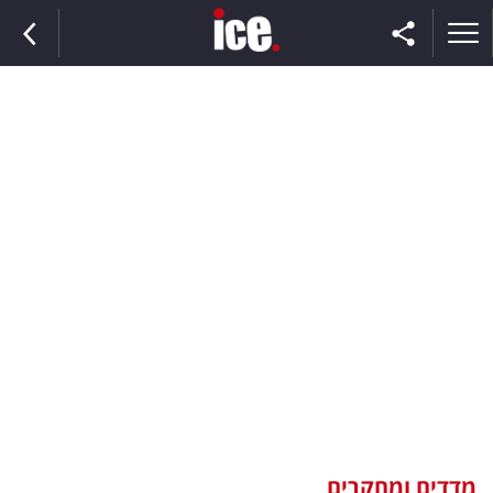
ראשי
הנבחרת
השוק
תקשורת
ומדיה
כסף
וצרכנות
מדדים ומחקרים