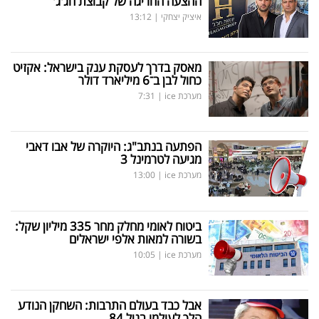
ההצעה החריגה של קבוצת חג'ג'
איציק יצחקי
|
13:12
מאסק בדרך לעסקת ענק בישראל: אקזיט
כחול לבן ב־6 מיליארד דולר
מערכת ice
|
7:31
הפתעה בנתב"ג: היוקרה של אבו דאבי
מגיעה לטרמינל 3
מערכת ice
|
13:00
ביטוח לאומי מחלק מחר 335 מיליון שקל:
בשורה למאות אלפי ישראלים
מערכת ice
|
10:05
אבל כבד בעולם התרבות: השחקן הנודע
הלך לעולמו בגיל 84