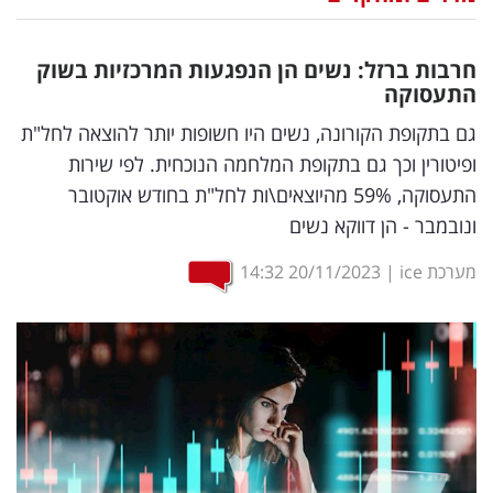
נדל"ן
חרבות ברזל: נשים הן הנפגעות המרכזיות בשוק
דיגיטל
התעסוקה
וטק
גם בתקופת הקורונה, נשים היו חשופות יותר להוצאה לחל"ת
ופיטורין וכך גם בתקופת המלחמה הנוכחית. לפי שירות
שיווק
התעסוקה, 59% מהיוצאים\ות לחל"ת בחודש אוקטובר
ופרסום
ונובמבר - הן דווקא נשים
משפט
מערכת ice
|
20/11/2023
14:32
מדדים
ומחקרים
דעות
רכילות
עסקית