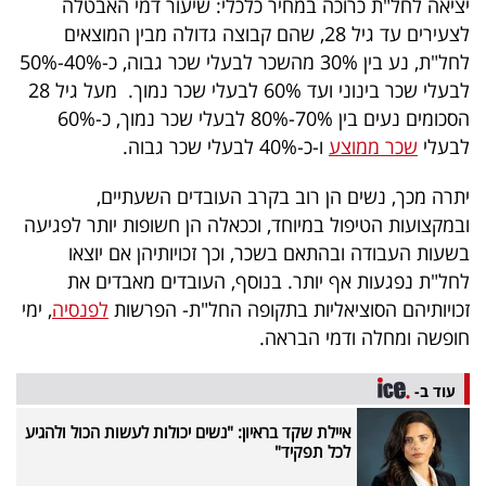
יציאה לחל"ת כרוכה במחיר כלכלי: שיעור דמי האבטלה
40
לצעירים עד גיל 28, שהם קבוצה גדולה מבין המוצאים
לחל"ת, נע בין 30% מהשכר לבעלי שכר גבוה, כ-40%-50%
לבעלי שכר בינוני ועד 60% לבעלי שכר נמוך. מעל גיל 28
שיתופי
הסכומים נעים בין 70%-80% לבעלי שכר נמוך, כ-60%
פעולה
לבעלי
שכר ממוצע
ו-כ-40% לבעלי שכר גבוה.
יתרה מכך, נשים הן רוב בקרב העובדים השעתיים,
ובמקצועות הטיפול במיוחד, וככאלה הן חשופות יותר לפגיעה
דרושים
בשעות העבודה ובהתאם בשכר, וכך זכויותיהן אם יוצאו
לחל"ת נפגעות אף יותר. בנוסף, העובדים מאבדים את
ניוזלטרים
זכויותיהם הסוציאליות בתקופה החל"ת- הפרשות
לפנסיה
, ימי
חופשה ומחלה ודמי הבראה.
מייל
עוד ב-
אדום
איילת שקד בראיון: "נשים יכולות לעשות הכול ולהגיע
לכל תפקיד"