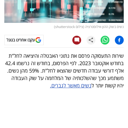
קריפטו
ויראלי
נשים בשוק ההון-אילוסטרציה (צילום shutterstock)
טלוויזיה
עקבו אחרינו בגוגל
עסקי
שירות התעסוקה פרסם את נתוני האבטלה והיציאה לחל"ת
ספורט
בחודש אוקטובר 2023. לפי הפרסום, בחודש זה נרשמו 42.4
אלף דורשי עבודה חדשים שהוצאו לחל"ת. 59% מהן נשים.
קריירה
משתמע מכך שהשלכותיה של המלחמה על שוק העבודה
ולימודים
יהיו קשות יותר ל
נשים מאשר לגברים.
מינויים
רייטינג
רכב