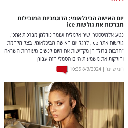
נדל"ן
יום האישה הבינלאומי: הדוגמניות המובילות
דיגיטל
מברכות את גולשות
ice
וטק
נטע אלמיססטר, שיר אלמליח ועומר נודלמן מברכות אתכן,
גולשות אתר ice, לרגל יום האישה הבינלאומי. בצל מלחמת
שיווק
"חרבות ברזל" הן מקדישות את היום לנשים מעוררות השראה
ופרסום
וחולקות את משמעות היום הסמלי הזה עבורן
משפט
רוני שיינר
|
8/3/2024
10:35
מדדים
ומחקרים
דעות
רכילות
עסקית