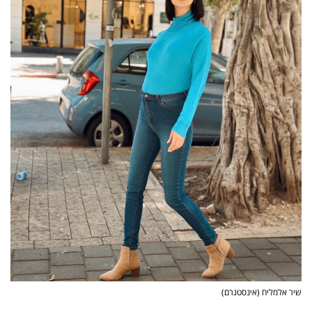
40
שיתופי
פעולה
דרושים
ניוזלטרים
מייל
אדום
שיר אלמליח (אינסטגרם)