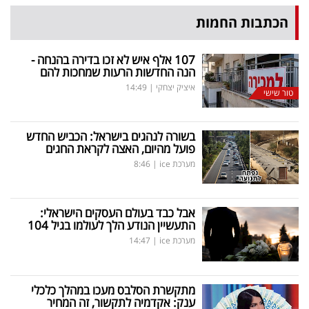
הכתבות החמות
107 אלף איש לא זכו בדירה בהנחה -
הנה החדשות הרעות שמחכות להם
איציק יצחקי
|
14:49
טור שישי
בשורה לנהגים בישראל: הכביש החדש
פועל מהיום, האצה לקראת החגים
מערכת ice
|
8:46
אבל כבד בעולם העסקים הישראלי:
התעשיין הנודע הלך לעולמו בגיל 104
מערכת ice
|
14:47
מתקשרת הסלבס מעכו במהלך כלכלי
ענק: אקדמיה לתקשור, זה המחיר