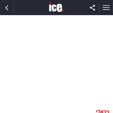
ראשי
הנבחרת
השוק
תקשורת
ומדיה
כסף
וצרכנות
ויראלי