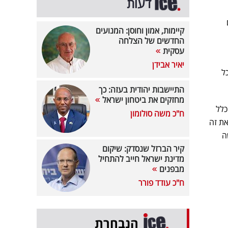
דעות
קיימות, אמון וחוסן: המנועים
החדשים של הצלחה
עסקית
יאיר אבידן
ל
התיישבות יהודית בעזה: כך
מחזקים את ביטחון ישראל
כלל
ח"כ משה סולומון
את זה
ה
קיר הברזל שנסדק: שיקום
מדינת ישראל חייב להתחיל
מבפנים
ח"כ עודד פורר
הנבחרת