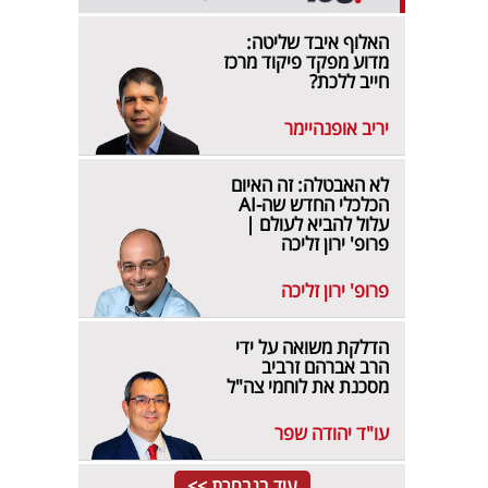
האלוף איבד שליטה:
מדוע מפקד פיקוד מרכז
חייב ללכת?
יריב אופנהיימר
לא האבטלה: זה האיום
הכלכלי החדש שה-AI
עלול להביא לעולם |
פרופ' ירון זליכה
פרופ' ירון זליכה
הדלקת משואה על ידי
הרב אברהם זרביב
מסכנת את לוחמי צה"ל
עו"ד יהודה שפר
עוד בנבחרת >>