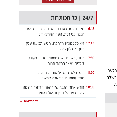
24/7 | כל הכותרות
מיכל הקטנה עברה תאונה קשה בהופעה:
16:48
"מכה מטורפת, הפה התמלא דם"
גיא פלג מכריז מלחמה: הגיש תביעת ענק
17:15
בסך 5 מיליון שקל
"נוגע באזורים אינטימיים": מדריך ספורט
17:30
לילדים נעצר בחשד חמור
 הלאה
ביטוח לאומי מגדיל את הקצבאות
18:20
שבשלב
משמעותית: זו הבשורה לזכאים
".
חודש אחרי הגמר של "האח הגדול": זה מה
18:30
שקרה עם גל רובין ורפאלה טווינה
כל החדשות