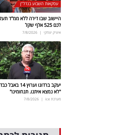
עסקאות השבוע בנדל"ן
היישוב שבו דירה ללא ממ"ד תעל
לכם 525 אלף שקל
איציק יצחקי
|
7/8/2026
יעקב ברדוגו וערוץ 14 באבל כב
"לא נמצא איתנו. תנחומינו"
מערכת ice
|
7/8/2026