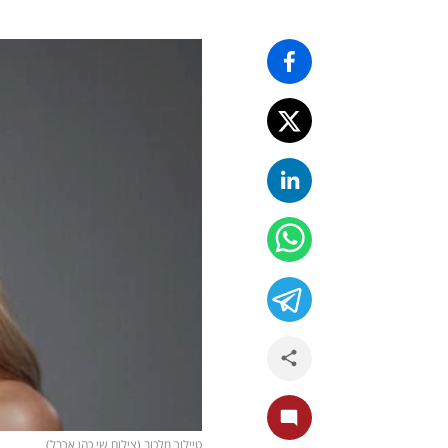
טיילור מלכוב (צילום שי כהן ארבל)