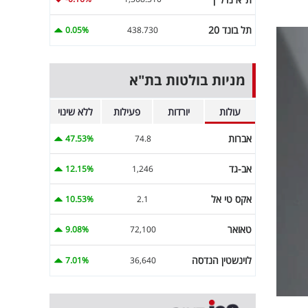
תל בונד 20
0.05%
438.730
מניות בולטות בת"א
עולות
יורדות
פעילות
ללא שינוי
אברות
47.53%
74.8
אב-גד
12.15%
1,246
אקס טי אל
10.53%
2.1
טאואר
9.08%
72,100
לוינשטין הנדסה
7.01%
36,640