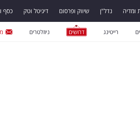
ומדיה
נדל"ן
שיווק ופרסום
דיגיטל וטק
כסף ו
ם
רייטינג
דרושים
ניוזלטרים
מי