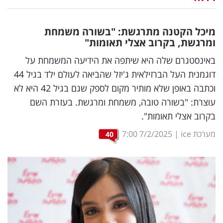
נדל"ן
מיכל הקטנה מתרגשת: "בשורה משמחת
דיגיטל
ומרגשת, בקרוב אצלי תאומות"
וטק
באינסטגרם שלה היא שיתפה את הידיעה המשמחת על
דוגמנית העל הברזילאית ג'יזל שהביאה לעולם ילד בגיל 44
שיווק
וכתבה באופן שלא מותיר מקום לספק שגם בגיל 42 היא לא
ופרסום
עוצרת: "בשורה טובה, משמחת ומרגשת. בעזרת השם
בקרוב אצלי תאומות".
משפט
מערכת ice
|
7/2/2025
7:00
40
מדדים
ומחקרים
דעות
רכילות
עסקית