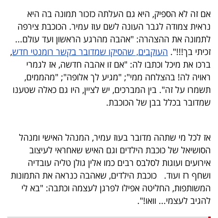
אם זה לא הספיק, היא גם העלתה כזכור תמונה בה היא
נראית צמודה לגבר העונה לשם עוז עמיר. הכוכבת צירפה
לתמונה את ההצהרה: "אהבה מהרגע הראשון ועד עולם...
זכיתי בך!!!".
העוקבים, שהסיקו שמדובר בקשר רומנטי חדש
,
ברכו את מיכל וכתבו לה: "אם זו אהבה חדשה, אז לגמרי
ראויה לה! בהצלחה ממי"; "מגיע לך אלופה"; "מהממים,
תשמרו על זה". בין המברכים, יש לציין, היו גם כאלה שטענו
שמדובר בכלל בבן של הכוכבת.
אז לכל מי שתהה מדובר בעוז עמיר, המנהל האישי ומנהל
הסושיאל של כוכבת הילדים וגם האיש שאחראי לעיצוב
אירועים ועוגות לסלבס רבים כמו אלין גולן טליה עובדיה
ושחף רז ועוד. כוכבת הילדים, שאהבה כנראה את התמונות
המשותפות, החליטה אפילו לפרגן לעצמה וכתבה: "בא לי
להגיב לעצמי... וואו!".