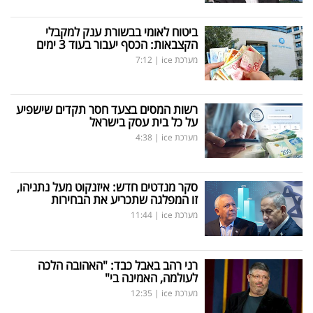
ביטוח לאומי בבשורת ענק למקבלי
הקצבאות: הכסף יעבור בעוד 3 ימים
מערכת ice
|
7:12
רשות המסים בצעד חסר תקדים שישפיע
על כל בית עסק בישראל
מערכת ice
|
4:38
סקר מנדטים חדש: איזנקוט מעל נתניהו,
זו המפלגה שתכריע את הבחירות
מערכת ice
|
11:44
רני רהב באבל כבד: "האהובה הלכה
לעולמה, האמינה בי"
מערכת ice
|
12:35