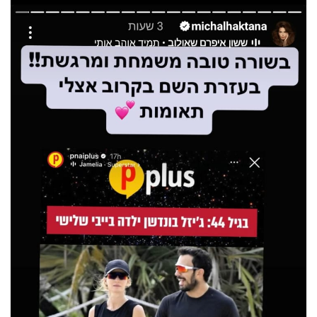
40
שיתופי
פעולה
דרושים
ניוזלטרים
מייל
אדום