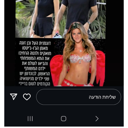
פרסמו
באייס
עקבו
אחרינו: