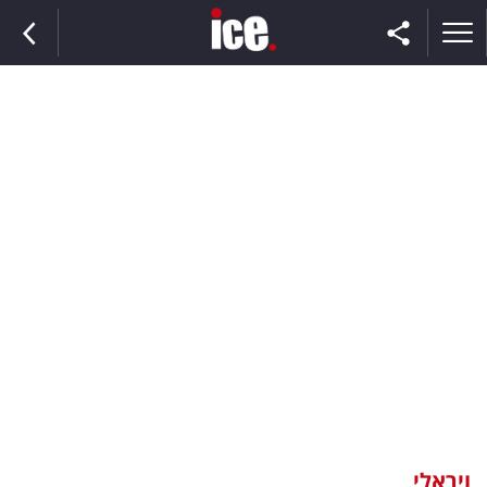
ראשי
הנבחרת
השוק
תקשורת
ומדיה
כסף
וצרכנות
ויראלי