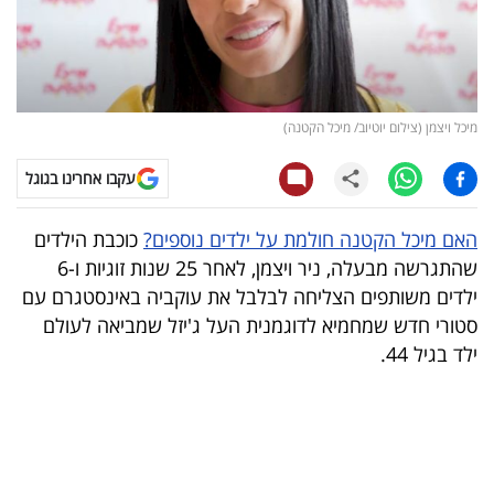
קריפטו
ויראלי
מיכל ויצמן (צילום יוטיוב/ מיכל הקטנה)
טלוויזיה
עקבו אחרינו בגוגל
עסקי
ספורט
האם מיכל הקטנה חולמת על ילדים נוספים?
כוכבת הילדים
שהתגרשה מבעלה, ניר ויצמן, לאחר 25 שנות זוגיות ו-6
קריירה
ילדים משותפים הצליחה לבלבל את עוקביה באינסטגרם עם
ולימודים
סטורי חדש שמחמיא לדוגמנית העל ג'יזל שמביאה לעולם
ילד בגיל 44.
מינויים
רייטינג
רכב