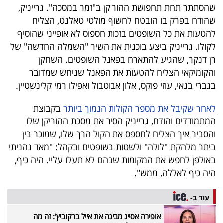
פרסמו
שהסתתר תחת תחפושת ההוריקן ב"זמר במסכה". גרייניק,
באייס
שהודח בפרק בו הובטח לחשוף מולטי טאלנט, הצליח
להטעות את כל השופטים בזכות חספוס לא אופייני שהוסיף
עקבו
לקולו. גרייניק ביצע בוכנית את השיר "השמלה החדשה" של
רן דנקר, שהגיע להתארח בפאנל השופטים. השחקן
אחרינו:
והקומיקאי הצליח להטעות את הפאנל שניחש שמדובר
בגברי בנאי, עוזי פוקס, אלון אבוטבול ואפילו רמי קלינשטיין.
לאחר שקיבל את מספר הקולות הנמוך ביותר
בקבוצת
המתמודדים והודח, גרייניק הסיר את מסכת ההוריקן שלו
והסביר איך הצליח לחספס את הקול הרך שלו, שמוכר בין
ביתר מלהקת "לולה" ולשטות בשופטים ובקהל: "מאד נהניתי
באולפן לחפש את המקומות שבהם לא תעלו עליי. היה כיף,
היה כיף לאללה, ממש".
עוד ב-
אופירה אסייג מביכה את אייל ברקוביץ': זה מה