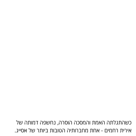
בריאות
תרבות
ופנאי
תיירות
TOP-
5
המילון
הכלכלי
פודקאסט
כשהתגלתה האמת והמסכה הוסרה, נחשפה דמותה של
40
אירית רחמים - אחת מחברותיה הטובות ביותר של אסייג.
UNDER