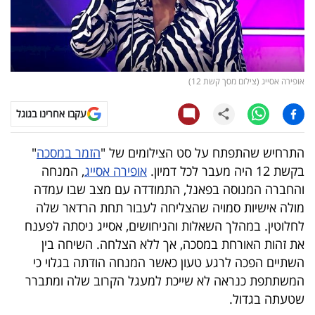
קריפטו
ויראלי
אופירה אסייג (צילום מסך קשת 12)
טלוויזיה
עקבו אחרינו בגוגל
עסקי
ספורט
התרחיש שהתפתח על סט הצילומים של "
הזמר במסכה
"
בקשת 12 היה מעבר לכל דמיון.
אופירה אסייג
, המנחה
קריירה
והחברה המנוסה בפאנל, התמודדה עם מצב שבו עמדה
ולימודים
מולה אישיות סמויה שהצליחה לעבור תחת הרדאר שלה
לחלוטין. במהלך השאלות והניחושים, אסייג ניסתה לפענח
מינויים
את זהות האורחת במסכה, אך ללא הצלחה. השיחה בין
השתיים הפכה לרגע טעון כאשר המנחה הודתה בגלוי כי
רייטינג
המשתתפת כנראה לא שייכת למעגל הקרוב שלה ומתברר
שטעתה בגדול.
רכב