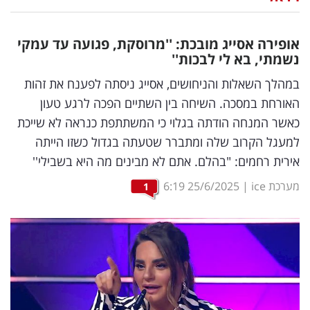
נדל"ן
אופירה אסייג מובכת: ''מרוסקת, פגועה עד עמקי
דיגיטל
נשמתי, בא לי לבכות''
וטק
במהלך השאלות והניחושים, אסייג ניסתה לפענח את זהות
האורחת במסכה. השיחה בין השתיים הפכה לרגע טעון
שיווק
כאשר המנחה הודתה בגלוי כי המשתתפת כנראה לא שייכת
ופרסום
למעגל הקרוב שלה ומתברר שטעתה בגדול כשזו הייתה
אירית רחמים: "בהלם. אתם לא מבינים מה היא בשבילי''
משפט
מערכת ice
|
25/6/2025
6:19
1
מדדים
ומחקרים
דעות
רכילות
עסקית