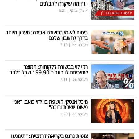
- זה מה שיקרה לקבלנים
איציק יצחקי
|
6:21
ידיעות השבוע בנדל"ן
ביטוח לאומי בבשורה אדירה: מענק מיוחד
בדרך לחשבון שלכם
מערכת ice
|
7:13
רמי לוי בבשורה ללקוחות: המוצר
שחיכיתם לו חוזר ב-199.90 שקל בלבד
מערכת ice
|
7:11
מיכל אנסקי חושפת בווידוי כואב: "אני
פשוט יושבת ובוכה"
מערכת ice
|
1:23
צופית גרנט בקריאה דרמטית: "תימנעו