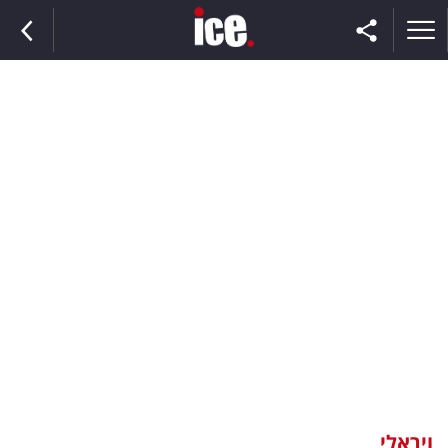
ראשי
הנבחרת
השוק
תקשורת
ומדיה
כסף
וצרכנות
ויראלי