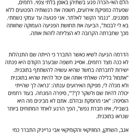
הלם האי-הכרה פגע בשתיהן באופן בלתי צפוי. רחמים,
40
שפעלה כמפיקת אירועים, חשפה את רגשותיה הפגועים ללא
מסננים. "נגמר הקשר לאלתר. אני פגועה עד עמקי נשמתי.
בא לי לבכות", הביעה את תחושת הפגיעה העמוקה שחוותה
שיתופי
מכך שחברתה הקרובה לא הצליחה לזהות אותה.
פעולה
הדרמה הגיעה לשיא כאשר התברר כי הייתה שם התנהלות
לא כנה מצד רחמים. אסייג חשפה שבערב הקודם היא פנתה
דרושים
ישירות לחברתה בחשד שהיא עשויה להשתתף בתוכנית.
"אתמול בלילה שאלתי אותה אם יכול להיות שהיא בתוכנית
ניוזלטרים
ולא מגלה לי, מפיקת האירועים ענתה: 'נראה לך שהייתי
יכולה להיות שם ולשקר לך?'", סיפרה המנחה. בעוד רחמים
הוסיפה: "אני מרוסקת ובהלם. אתם לא מבינים מה היא
מייל
בשבילי, איזו חברת נפש", הפך הרגע לאחד המתוחים ביותר
אדום
שנראו בתוכנית.
אגב, השחקן, המוזיקאי והקומיקאי אבי גרייניק התברר כמי