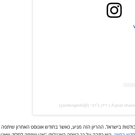
דן ג׳רבי (@yardengerbi)
הבולטות בישראל. ההריון הזה מגיע, כאשר בחודש אוגוסט האחרון שיתפה
חדש בחייה
. היא כתבה על כך בשפה האנגלית: ''אני שמחה לחלוק שאני