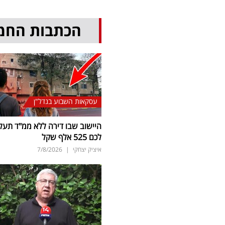
הכתבות החמ
עסקאות השבוע בנדל"ן
היישוב שבו דירה ללא ממ"ד תעל
לכם 525 אלף שקל
איציק יצחקי
|
7/8/2026