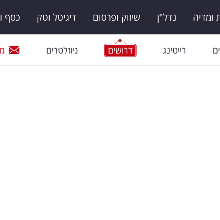
ומדיה
נדל"ן
שיווק ופרסום
דיגיטל וטק
כסף ו
ם
רייטינג
דרושים
ניוזלטרים
מי