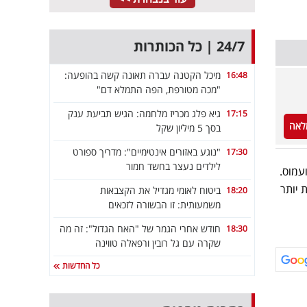
24/7 | כל הכותרות
מיכל הקטנה עברה תאונה קשה בהופעה:
16:48
"מכה מטורפת, הפה התמלא דם"
גיא פלג מכריז מלחמה: הגיש תביעת ענק
17:15
לאה
בסך 5 מיליון שקל
"נוגע באזורים אינטימיים": מדריך ספורט
17:30
לילדים נעצר בחשד חמור
עמוס.
 יותר
ביטוח לאומי מגדיל את הקצבאות
18:20
משמעותית: זו הבשורה לזכאים
חודש אחרי הגמר של "האח הגדול": זה מה
18:30
שקרה עם גל רובין ורפאלה טווינה
כל החדשות