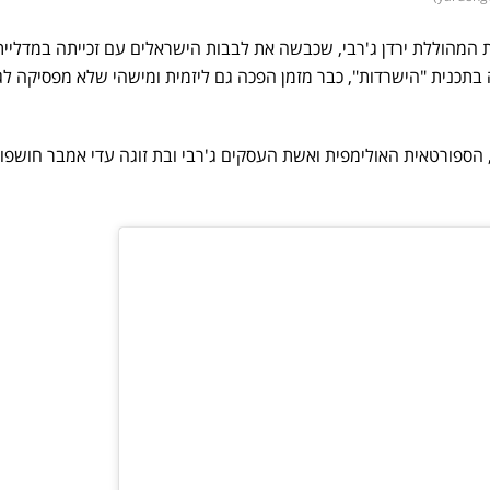
ת המהוללת ירדן ג'רבי, שכבשה את לבבות הישראלים עם זכייתה במדליי
 ריו 2016 והופעתה בתכנית "הישרדות", כבר מזמן הפכה גם ליזמית ומישהי שלא מפסיקה ל
ן, הספורטאית האולימפית ואשת העסקים ג'רבי ובת זוגה עדי אמבר חושפו