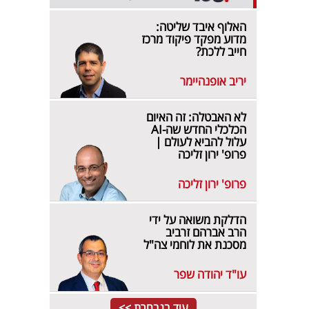
האלוף איבד שליטה:
מדוע מפקד פיקוד מרכז
חייב ללכת?
יריב אופנהיימר
לא האבטלה: זה האיום
הכלכלי החדש שה-AI
עלול להביא לעולם |
פרופ' ירון זליכה
פרופ' ירון זליכה
הדלקת משואה על ידי
הרב אברהם זרביב
מסכנת את לוחמי צה"ל
עו"ד יהודה שפר
עוד בנבחרת >>