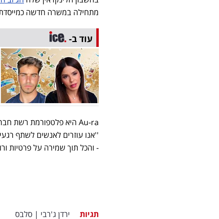
מתחילה במשרה חדשה כמייסדת ומנכ''לית של AU-RA''. אב
עוד ב-
Au-ra היא פלטפורמת רשת ח
''אנו עוזרים לאנשים לשתף רגעי
- והכל תוך שמירה על פרטיות ור
תגיות
ירדן ג'רבי
|
סלבס