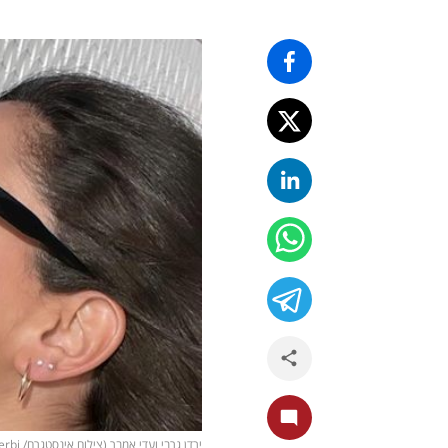
ירדן גרבי ועדי אמבר (צילום אינסטגרם/ yardengerbi)