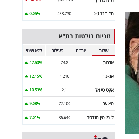
תל בונד 20
0.05%
438.730
מניות בולטות בת"א
עולות
יורדות
פעילות
ללא שינוי
אברות
47.53%
74.8
אב-גד
12.15%
1,246
אקס טי אל
10.53%
2.1
טאואר
9.08%
72,100
לוינשטין הנדסה
7.01%
36,640