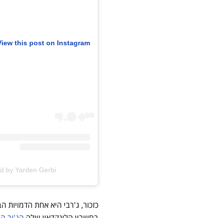
View this post on Instagram
A post shared by Yarden Gerbi | יר
כזכור, ג'רבי היא אחת הדמויות 
בחשבון הלינקדאין שלה
הג'וב ה