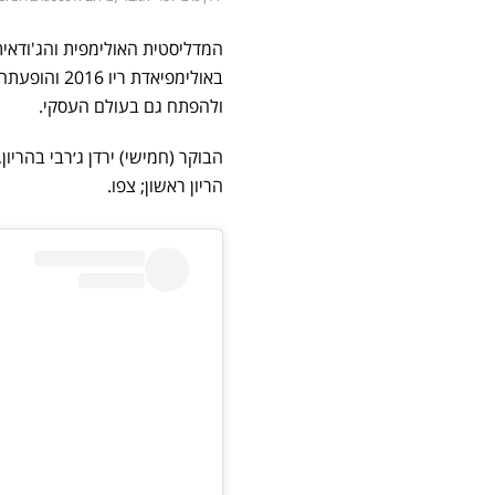
המדליסטית האולימפית והג'ודאי
באולימפיאדת
ולהפתח גם בעולם העסקי.
הבוקר (חמישי) ירדן ג׳רבי בהריו
הריון ראשון; צפו.