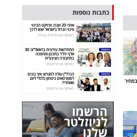
כתבות נוספות
אחרי 20 שנה: פרויקט הבינוי
פינוי הגדול בישראל יוצא לדרך
בשיתוף מערכת זירת הנדל"ן
התחדשות עירונית בראשל"צ: 30
אלף יח"ד בתכנון ומהפכה
בתחבורה הציבורית
בשיתוף ice פרויקטים
הנדל"ן עולה למגרש: איך בונים
לספורטאים ביטחון כלכלי ליום
במחיר
שאחרי?
בשיתוף ice פרויקטים