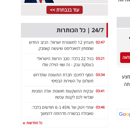
עוד בנבחרת >>
24/7 | כל הכותרות
מערוץ 12 למשטרת ישראל: הג'וב החדש
02:47
שממתין לפאנליסט שיעשה קאמבק
לאה
בגיל 22 בלבד: כוכב הרשת הישראלי
03:21
בעסקת ענק - זה שווי הוילה שלו
הסוף לחינם: חברת התעופה שתדרוש
03:34
אמצע
תשלום על השירות הבסיסי
יתה
ענקית ההשקעות חושפת: אלה המניות
03:41
שכדאי לכם לקנות עכשיו
אחרי זינוק של 45% ב-6 חודשים בלבד:
03:46
טאבולה בבשורה מדהימה להמשך
כל החדשות