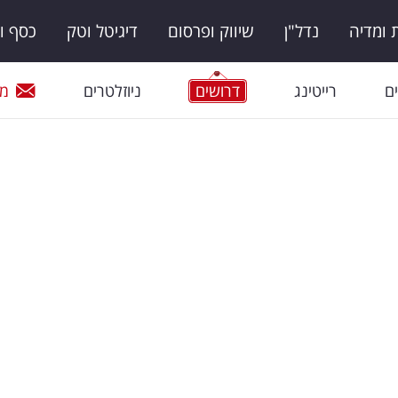
ומדיה
נדל"ן
שיווק ופרסום
דיגיטל וטק
כסף ו
ם
רייטינג
דרושים
ניוזלטרים
מי