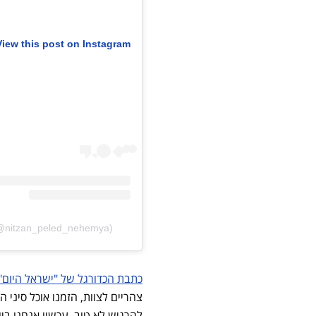
View this post on Instagram
 (@nitzan_peled_nehemya)
כתבת הכדורגל של "ישראל היום
צהריים לצוות, הזמנו אוכל סיני 
להרגיש לא טוב. עכשיו אנחנו ביו