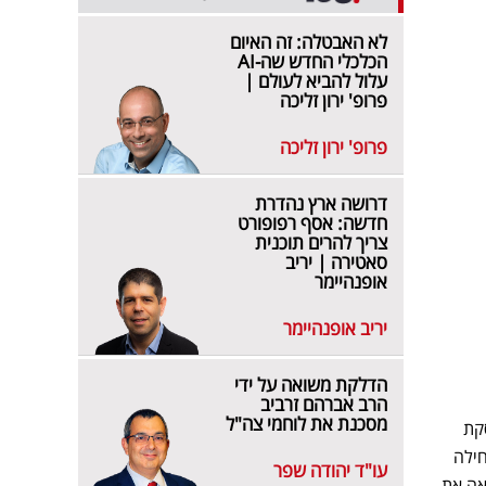
לא האבטלה: זה האיום
הכלכלי החדש שה-AI
עלול להביא לעולם |
פרופ' ירון זליכה
פרופ' ירון זליכה
דרושה ארץ נהדרת
חדשה: אסף רפופורט
צריך להרים תוכנית
סאטירה | יריב
אופנהיימר
יריב אופנהיימר
הדלקת משואה על ידי
הרב אברהם זרביב
מסכנת את לוחמי צה"ל
קת
חילה
עו"ד יהודה שפר
אה את