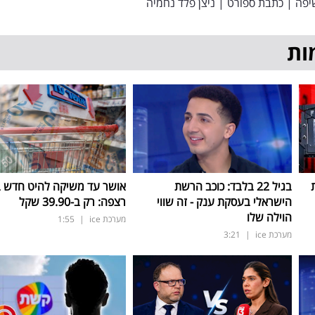
יפה
|
כתבת ספורט
|
ניצן פלד נחמיה
ות
בגיל 22 בלבד: כוכב הרשת
אושר עד משיקה להיט חדש 
הישראלי בעסקת ענק - זה שווי
רצפה: רק ב-39.90 שקל
הוילה שלו
מערכת ice
|
1:55
מערכת ice
|
3:21