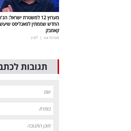
מערוץ 12 למשטרת ישראל: הג'ו
החדש שממתין לפאנליסט שיעש
קאמבק
מערכת ice
|
2:47
תגובות לכתב