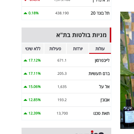
תל בונד 20
0.18%
438.190
מניות בולטות בת"א
עולות
יורדות
פעילות
ללא שינוי
לייבפרסון
17.12%
671.1
ברם תעשיות
17.11%
205.3
אל על
15.06%
1,635
אבוג'ן
12.85%
193.2
תאת טכנו
12.39%
13,700