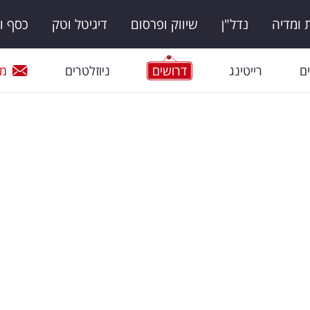
ומדיה
נדל"ן
שיווק ופרסום
דיגיטל וטק
כסף ו
ם
רייטינג
דרושים
ניוזלטרים
מי