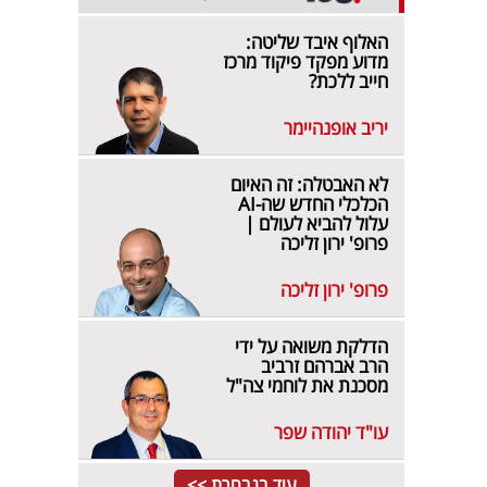
האלוף איבד שליטה:
מדוע מפקד פיקוד מרכז
חייב ללכת?
יריב אופנהיימר
לא האבטלה: זה האיום
הכלכלי החדש שה-AI
עלול להביא לעולם |
פרופ' ירון זליכה
פרופ' ירון זליכה
הדלקת משואה על ידי
הרב אברהם זרביב
מסכנת את לוחמי צה"ל
עו"ד יהודה שפר
עוד בנבחרת >>