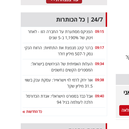
24/7 | כל הכותרות
הפניקס מסתערת על החברה הזו - לאחר
09:15
זינוק של 1,190% ב-5 שנים
ברגר קינג מנפצת את התחזיות: הרווח הנקי
09:17
נסק ל-507 מיליון דולר
 5 מיליון שקל
העלות האמיתית של הגירושים בישראל:
09:34
המספרים הקשים נחשפים
אור ירוק לרמי לוי וישראייר: עסקת ענק בשווי
09:38
31.5 מיליון שקל
שאני
אבל כבד בספורט הישראלי: אגדת הכדורסל
09:40
הלכה לעולמה בגיל 94
לאה
כל החדשות