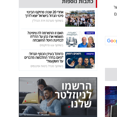
כתבות נוספות
ר
אחרי 20 שנה: פרויקט הבינוי
ם
פינוי הגדול בישראל יוצא לדרך
בשיתוף מערכת זירת הנדל"ן
האם זו הרפורמה לה ציפינו?
השמאי ארז כהן על הדו"ח
לבחינת היטל ההשבחה
בשיתוף ice פרויקטים
כדורגל בעידן הכסף הגדול:
"היום בחדר ההלבשה מדברים
על השקעות"
בשיתוף מגדל ביטוח ופיננסים