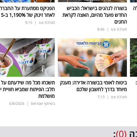
ה
בשורה לנהגים בישראל: הכביש
הפניקס מסתערת על החברה ה
החדש פועל מהיום, האצה לקראת
לאחר זינוק של 1,190
%
ב-5 שנים
החגים
מערכת ice
|
9:15
מערכת ice
|
8:46
ד:
ביטוח לאומי בבשורה אדירה: מענק
תשכחו מכל מה שידעתם על ת
מיוחד בדרך לחשבון שלכם
חלב: הפיתוח שמביא חוויית יו
מושלמת
מערכת ice
|
7:13
בשיתוף שטראוס
|
6/8/2026
ה
(0)
: