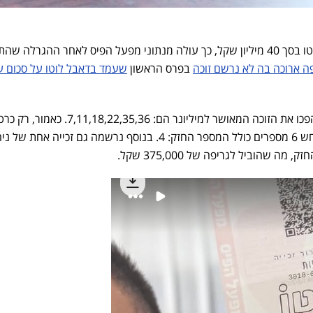
זוכה יחיד בהגרלת הענק של הלוטו בסך 40 מיליון שקל, כך עולה מנתוני מפעל הפיס לאחר ההגרלה
ה ארוכה בה לא נרשם זוכה
בפרס הראשון
שעמד בדאבל לוטו על סכום ע
על פי מפעל הפיס, המספרים שהפכו את הזוכה המאושר למיליונר הם: 7,11,18,22,35,36. כא
אחד זכה בפרס הראשון כאשר ניחש 6 מספרים כולל המספר החזק: 4. בנוסף נרשמה גם זכייה אחת 