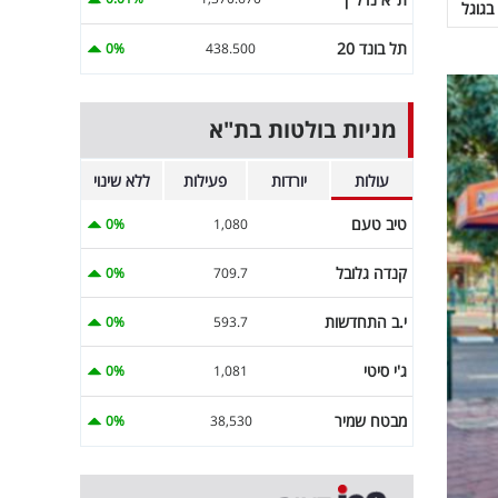
בגוגל
תל בונד 20
0%
438.500
מניות בולטות בת"א
עולות
יורדות
פעילות
ללא שינוי
טיב טעם
0%
1,080
קנדה גלובל
0%
709.7
י.ב התחדשות
0%
593.7
ג'י סיטי
0%
1,081
מבטח שמיר
0%
38,530