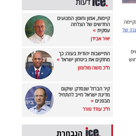
דעות
קיימות, אמון וחוסן: המנועים
 שהתקיימה
החדשים של הצלחה
נק של
עסקית
יאיר אבידן
מור, רק כרטיס
התיישבות יהודית בעזה: כך
של ניחוש
מחזקים את ביטחון ישראל
ח"כ משה סולומון
קיר הברזל שנסדק: שיקום
מדינת ישראל חייב להתחיל
מבפנים
ח"כ עודד פורר
הנבחרת