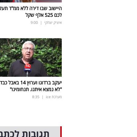
היישוב שבו דירה ללא ממ"ד תעל
לכם 525 אלף שקל
איציק יצחקי
|
9:00
יעקב ברדוגו וערוץ 14 באבל כב
"לא נמצא איתנו. תנחומינו"
מערכת ice
|
8:35
תגובות לכתב