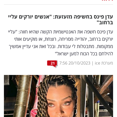
נדל"ן
עדן פינס בחשיפה מזעזעת: "אנשים יורקים עליי
דיגיטל
ברחוב"
וטק
עדן פינס חשפה את האנטישמיות הקשה שהיא חווה: "עליי
יורקים ברחוב, יהודייה מסריחה, רוצחת, או מוקיעים אותי
שיווק
ממקומות. מתבטלות לי עבודות. ובכל זאת אני עדיין אמשיך
ופרסום
להילחם בכל הכוח למען ישראל"
משפט
מערכת ice
|
20/10/2023
7:56
21
מדדים
ומחקרים
דעות
רכילות
עסקית