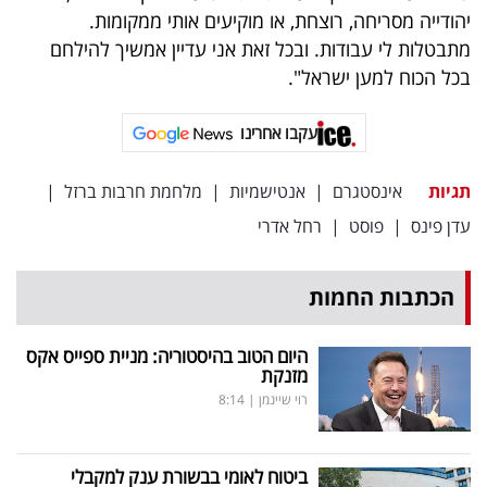
פרסמו
יהודייה מסריחה, רוצחת, או מוקיעים אותי ממקומות.
באייס
מתבטלות לי עבודות. ובכל זאת אני עדיין אמשיך להילחם
בכל הכוח למען ישראל".
עקבו
אחרינו:
עקבו אחרינו
תגיות
אינסטגרם
|
אנטישמיות
|
מלחמת חרבות ברזל
|
עדן פינס
|
פוסט
|
רחל אדרי
הכתבות החמות
היום הטוב בהיסטוריה: מניית ספייס אקס
מזנקת
רוי שיינמן
|
8:14
ביטוח לאומי בבשורת ענק למקבלי