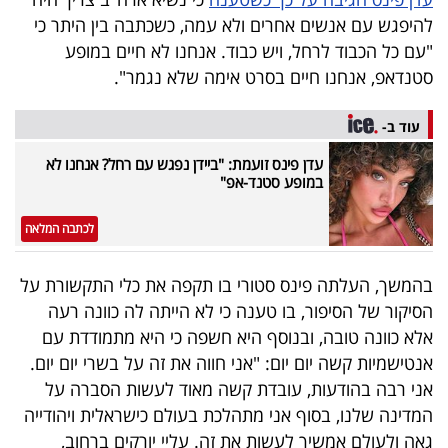
40
להיפגש עם אנשים אחרים ולא עמה, כשכתבה בין היתר כי
"עם כל הכבוד לרחל, ויש כבוד. אנחנו לא חיים במופע
סטנדאפ, אנחנו חיים בסרט אימה שלא נגמר".
שיתופי
פעולה
עוד ב-
עדן פינס זועמת: "ביידן נפגש עם רחל? אנחנו לא
במופע סטנד-אפ"
דרושים
לכתבה המלאה
ניוזלטרים
בהמשך, העלתה פינס סטורי בו תקפה את כלי התקשורת על
הסיקור של הסיפור, בו טענה כי לא הייתה לה כוונה רעה
אלא כוונה טובה, ובנוסף היא חשפה כי היא מתמודדת עם
מייל
אנטישמיות קשה יום יום: "אני חווה את זה על בשרי יום יום.
אדום
אני רבה בהודעות, עובדת קשה מאוד לעשות הסברה על
המדינה שלנו, בסוף אני מתהלכת בעולם כישראלית ויהודייה
גאה ולעולם אמשיך לעשות את זה. עליי יורקים ברחוב,