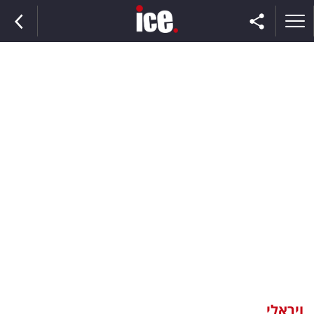
ראשי
הנבחרת
השוק
תקשורת
ומדיה
כסף
וצרכנות
ויראלי