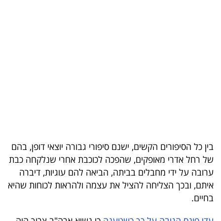
בריאות
תרבות
ופנאי
תיירות
TOP-
5
המילון
בין כל הסיפורים הקשים, ישנם סיפורי גבורה יוצאי דופן, בהם
הכלכלי
של רחל אדרי מאופקים, שהפכה לכוכבת אחרי שנלקחה כבת
ערובה על ידי מחבלים בביתה, הביאה להם עוגיות, דיברה
פודקאסט
איתם, ובכך הצליחה להציל את עצמה ולהראות לכוחות שהיא
בחיים.
40
UNDER
עדן פינס הגיבה על כך כשטענה
כי נשיא ארה"ב צריך היה