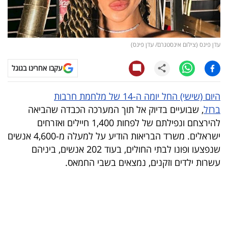
קריפטו
ויראלי
עדן פינס (צילום אינסטגרם/ עדן פינס)
טלוויזיה
עקבו אחרינו בגוגל
עסקי
היום (שישי) החל יומה ה-14 של מלחמת חרבות
ספורט
ברזל
, שבועיים בדיוק אל תוך המערכה הכבדה שהביאה
להירצחם ונפילתם של לפחות 1,400 חיילים ואזרחים
קריירה
ישראלים. משרד הבריאות הודיע על למעלה מ-4,600 אנשים
ולימודים
שנפצעו ופונו לבתי החולים, בעוד 202 אנשים, ביניהם
עשרות ילדים וזקנים, נמצאים בשבי החמאס.
מינויים
רייטינג
רכב