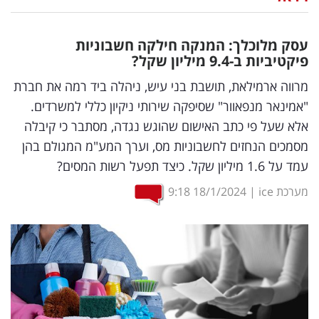
נדל"ן
עסק מלוכלך: המנקה חילקה חשבוניות
דיגיטל
פיקטיביות ב-9.4 מיליון שקל?
וטק
מרווה ארמילאת, תושבת בני עיש, ניהלה ביד רמה את חברת
"אמינאר מנפאוור" שסיפקה שירותי ניקיון כללי למשרדים.
שיווק
אלא שעל פי כתב האישום שהוגש נגדה, מסתבר כי קיבלה
ופרסום
מסמכים הנחזים לחשבוניות מס, וערך המע"מ המגולם בהן
עמד על 1.6 מיליון שקל. כיצד תפעל רשות המסים?
משפט
מערכת ice
|
18/1/2024
9:18
מדדים
ומחקרים
דעות
רכילות
עסקית