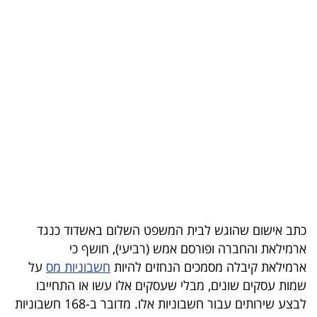
בריאות
תרבות
ופנאי
תיירות
TOP-
5
המילון
הכלכלי
כתב אישום שהוגש לבית המשפט השלום באשדוד כנגד
ארמילאת והחברה ופורסם אמש (רביעי), חושף כי
פודקאסט
ארמילאת קיבלה מסמכים הנחזים להיות
חשבוניות מס
על
שמות עסקים שונים, מבלי שעסקים אלו עשו או התחייבו
40
לבצע שירותים עבור חשבוניות אלו. מדובר ב-168 חשבוניות
UNDER