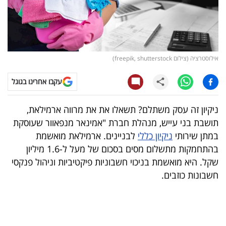
קריפטו
ויראלי
אילוסטרציה (צילום freepik, shutterstock)
טלוויזיה
עקבו אחרינו בגוגל
עסקי
ספורט
ניקיון זה עסק משתלם? תשאלו את את מרווה ארמילאת,
תושבת בני עייש, מנהלת חברת "אמינאר מנפאוור שעוסקת
קריירה
במתן שירותי
ניקיון כללי
לבניינים. ארמילאת מואשמת
ולימודים
בהתחמקות מתשלום מסים בסכום של מעל ל-1.6 מיליון
שקל. היא מואשמת בניכוי חשבוניות פיקטיביות וניהול פנקסי
מינויים
חשבונות כוזבים.
רייטינג
רכב