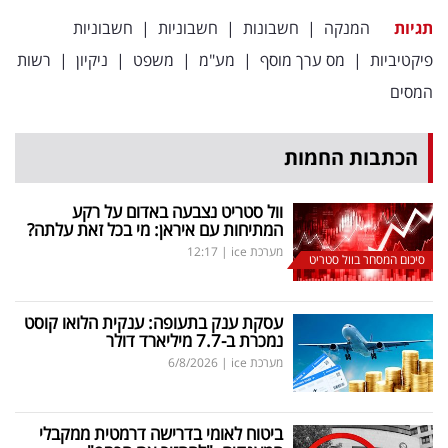
פרסמו
תגיות
המנקה
|
חשבונות
|
חשבוניות
|
חשבוניות
באייס
פיקטיביות
|
מס ערך מוסף
|
מע"מ
|
משפט
|
ניקיון
|
רשות
עקבו
המסים
אחרינו:
הכתבות החמות
וול סטריט נצבעה באדום על רקע
המתיחות עם איראן: מי בכל זאת עלתה?
מערכת ice
|
12:17
סיכום המסחר בוול סטריט
עסקת ענק בתעופה: ענקית הלואו קוסט
נמכרת ב-7.7 מיליארד דולר
מערכת ice
|
6/8/2026
ביטוח לאומי בדרישה דרמטית ממקבלי