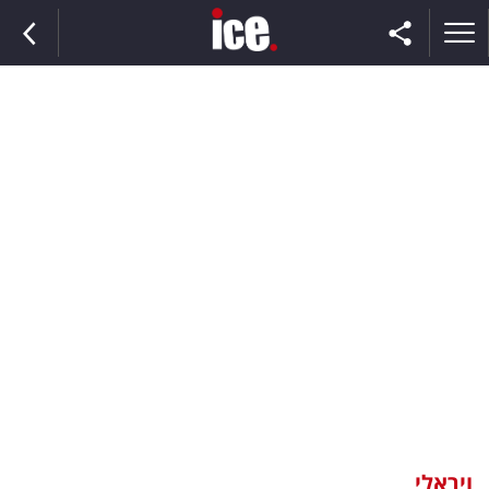
ראשי
הנבחרת
השוק
תקשורת
ומדיה
כסף
וצרכנות
ויראלי