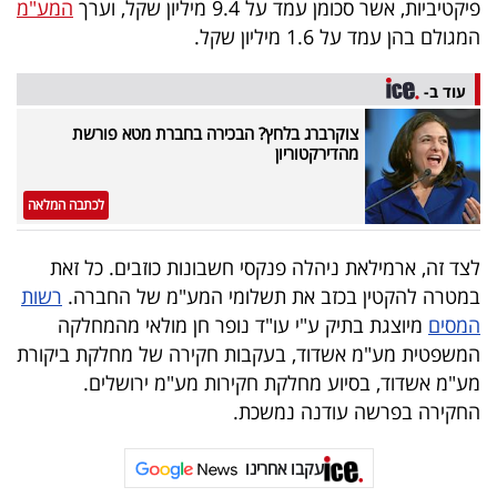
פיקטיביות, אשר סכומן עמד על 9.4 מיליון שקל, וערך
המע"מ
40
המגולם בהן עמד על 1.6 מיליון שקל.
עוד ב-
שיתופי
צוקרברג בלחץ? הבכירה בחברת מטא פורשת
פעולה
מהדירקטוריון
לכתבה המלאה
דרושים
לצד זה, ארמילאת ניהלה פנקסי חשבונות כוזבים. כל זאת
במטרה להקטין בכזב את תשלומי המע"מ של החברה.
רשות
ניוזלטרים
המסים
מיוצגת בתיק ע"י עו"ד נופר חן מולאי מהמחלקה
המשפטית מע"מ אשדוד, בעקבות חקירה של מחלקת ביקורת
מע"מ אשדוד, בסיוע מחלקת חקירות מע"מ ירושלים.
מייל
החקירה בפרשה עודנה נמשכת.
אדום
עקבו אחרינו