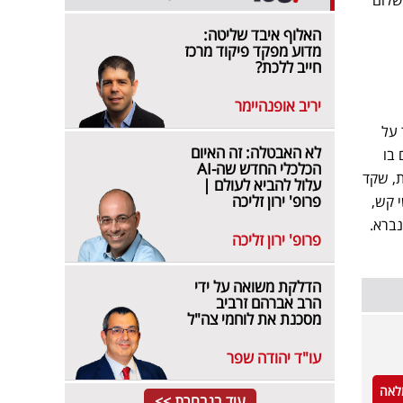
האלוף איבד שליטה:
מדוע מפקד פיקוד מרכז
חייב ללכת?
יריב אופנהיימר
על, מאסר על
לא האבטלה: זה האיום
 בו
הכלכלי החדש שה-AI
ת, שקד
עלול להביא לעולם |
פרופ' ירון זליכה
 קש,
נברא.
פרופ' ירון זליכה
הדלקת משואה על ידי
הרב אברהם זרביב
מסכנת את לוחמי צה"ל
עו"ד יהודה שפר
לאה
עוד בנבחרת >>