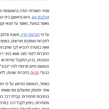
אמיר האפרתי הודה בהאשמות שהו
ו
הלבנת הון
. היום (ראשון) ​בית
מאסר בפועל, מאסר על תנאי וקנס
על פי
הכרעת הדין
,
לחברות ועוסקים מורשים, באמצעו
וזאת במטרה להביא לכך שחברות 
החברות ליצור מצג שווא בפני רש
הנאשם מיזם מרמתי לפיו "יגנוב
כבעלי
מניות
בחברות שונות, ללא
כאמור, הנאשם הורשע על פי הוד
אחר יתחמק מתשלום מס שאותו אדם
בנסיבות מחמירות, קבלת דבר במר
מחמירות, ניסיון לקבל דבר במרמ
דיווח, ניסיון לפעולה ברכוש אס