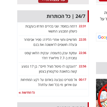
ה
24/7 | כל הכותרות
 על
דרמה במוסד: שני בכירים הודחו בעקבות
22:31
כישלון המבצע החשאי
חודשיים וחצי אחרי הלידה: ספיר אביסרור
22:35
ובעלה חושפים לראשונה את בנם
עסקת ענק בתעופה: ענקית הלואו קוסט
22:36
נמכרת ב-7.7 מיליארד דולר
"הענקנו לו טיפול מציל חיים": בן 17 נפצע
22:56
קשה בתאונת טרקטורון בצפון
וול סטריט נצבעה באדום על רקע המתיחות
00:17
עם איראן: מי בכל זאת עלתה?
כל החדשות