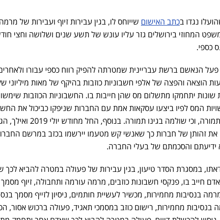
עלו נגדו ב
כתב האישום
שייוחס לו, בגין עבירות זיוף ועבירות של מרמה
 המשפט המחוזי בירושלים גזר עליו עונש של תשע שנים ושלושה וחצי חוד
 כספי.
 משנת 2016 פעל הנאשם ברשת עבריינית שמטרתה להפיק רווח כספי עבורו ולאחרים,
ת הוצאה והפצה של אלפי חשבוניות כוזבות בהיקף של מאות מיליוני שק
שונות יתחמקו מתשלום מס שהן חייבות בו. החשבוניות הכוזבות שימשו
ויות המס לפיו ביצעו עסקאות אמת עם החברות שניפקו כביכול את החשב
הכוזבות, בגינן התקבל שירות או תמורה, וכי שולמה בגינו תמורה. בנוסף, החל מחודש יולי 9
" את זהותן של חברות כך שאנשי קש מטעמו יירשמו בכזב במרשם החברו
 ידיעתם והסכמתם של בעלי החברה.
אתו, במסגרת הסדר טיעון, בגין עבירות של פעולה במטרה להביא לכך 
 חייב בו, פנקסי חשבונות כוזבים, מרמה עורמה ותחבולה, זיוף מסמך
מה בנסיבות מחמירות, מכשיר לעשיית חותמים, ניסיון לזייף מסמך בנסי
ה בנסיבות מחמירות, רישום כוזב במסמכי תאגיד, פעולה ברכוש אסור, ה
ור, ניסיון להכשלת דיווח, פעולה במטרה להביא לכך שאדם אחר יתחמק מת