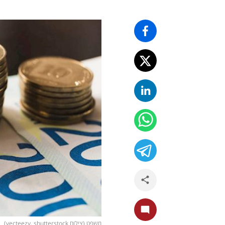
משפט (צילום vecteezy, shutterstock)