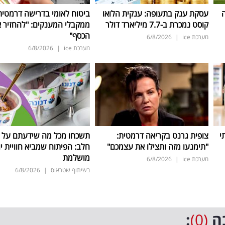
ה
עסקת ענק בתעופה: ענקית הלואו
ביטוח לאומי בדרישה דרמטית
קוסט נמכרת ב-7.7 מיליארד דולר
ממקבלי המענקים: "להחזיר 
הכסף"
מערכת ice
|
6/8/2026
מערכת ice
|
6/8/2026
י
צופית גרנט בקריאה דרמטית:
תשכחו מכל מה שידעתם על ת
"תימנעו מזה ותצילו את עצמכם"
חלב: הפיתוח שמביא חוויית יו
מושלמת
מערכת ice
|
6/8/2026
בשיתוף שטראוס
|
6/8/2026
ה
(0)
: