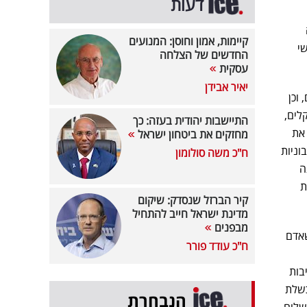
דעות
קיימות, אמון וחוסן: המנועים
שי
החדשים של הצלחה
עסקית
יאיר אבידן
 וכן
לים,
התיישבות יהודית בעזה: כך
 את
מחזקים את ביטחון ישראל
וניות
ח"כ משה סולומון
201 ואילך, הגה
ת
קיר הברזל שנסדק: שיקום
מדינת ישראל חייב להתחיל
מבפנים
שאדם
ח"כ עודד פורר
בות
כשלת
הנבחרת
שלום