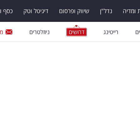
ומדיה
נדל"ן
שיווק ופרסום
דיגיטל וטק
כסף ו
ם
רייטינג
דרושים
ניוזלטרים
מי