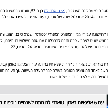
טר סיטי מהליגה האנגלית,
פפ גווארדיולה
בן ה-53, וזוגתו כריסטינה סר
שנישאו בטקס אינט
ראשונה על ידי מגזין הספורט הספרדי "ספורט", שגרס כי בני הזוג, שהכ
 יותר מחמש שנים לאחר שסרה חזרה לברצלונה עם אחת משלוש בנותיהם, ולנ
רת ברזילאית, נשארו זוג למרות שלא חיו באותה עיר והצטלמו באופן קבוע
נחשב לאחד המאמנים הטובים בעולם כבר למעלה מעשור, אך העונה הוא
מצאת ברצף לא טוב בכלל של תוצאות.
עם 6 אליפויות בארון: גווארדיולה חתם לשנתיים נוספות בסיטי