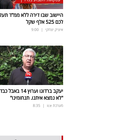
היישוב שבו דירה ללא ממ"ד תעל
לכם 525 אלף שקל
איציק יצחקי
|
9:00
יעקב ברדוגו וערוץ 14 באבל כב
"לא נמצא איתנו. תנחומינו"
מערכת ice
|
8:35