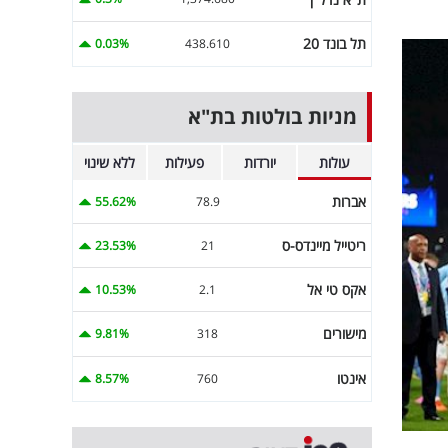
תל בונד 20
0.03%
438.610
מניות בולטות בת"א
עולות
יורדות
פעילות
ללא שינוי
אברות
55.62%
78.9
ריטייל מיינדס-ס
23.53%
21
אקס טי אל
10.53%
2.1
מישורים
9.81%
318
אינטו
8.57%
760