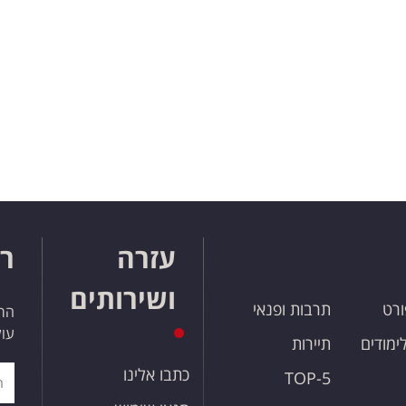
עזרה
רו
ושירותים
ורט
תרבות ופנאי
הרש
עול
לימודים
תיירות
כתבו אלינו
TOP-5