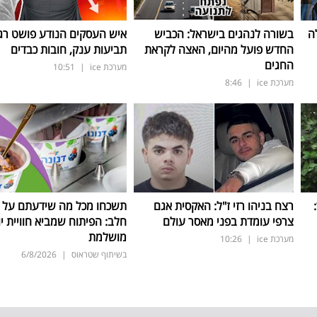
ה
בשורה לנהגים בישראל: הכביש
איש העסקים הנודע פושט רגל
החדש פועל מהיום, האצה לקראת
תביעות ענק, חובות כבדים
החגים
מערכת ice
|
10:51
מערכת ice
|
8:46
ד:
רצח בניהו רזי ז"ל: האקסית אגם
תשכחו מכל מה שידעתם על ת
צרפי עומדת בפני מאסר עולם
חלב: הפיתוח שמביא חוויית יו
מושלמת
מערכת ice
|
10:26
בשיתוף שטראוס
|
6/8/2026