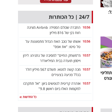
:
24/7 | כל הכותרות
החברה שכולם הספידו: Airbnb מציגה
10:56
רווח נקי של 816 מיליון
אשתו של כוכב האח הגדול מתפוצצת על
10:56
טל טיטו: "את אפס"
מ"משחק החיים" למסיבה של נתניהו: לירון
10:57
וייסמן תועדה בבית המיליארדר
מכה קשה למטא: תשלם 567 מיליון דולר
10:57
חליפי
בגלל פגיעה בצעירים
גורט
אזהרה קריטית לנופשים ביוון: "אל תתקרבו
10:57
למקומות האלו ביום ראשון 9.8"
כל החדשות