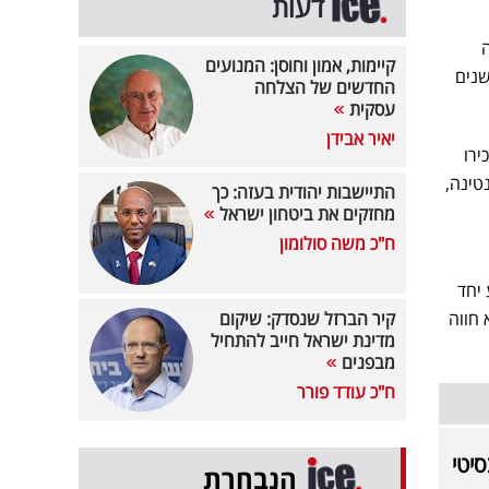
דעות
ה
קיימות, אמון וחוסן: המנועים
ימי בפאתי ברצלונה ב-2014 אחרי 20 שנה של זוגיות, כעת החליטו להיפרד אחרי 30 שנים
החדשים של הצלחה
עסקית
יאיר אבידן
ירו
טינה,
התיישבות יהודית בעזה: כך
מחזקים את ביטחון ישראל
ח"כ משה סולומון
 יחד
 חווה
קיר הברזל שנסדק: שיקום
מדינת ישראל חייב להתחיל
מבפנים
ח"כ עודד פורר
הנבחרת