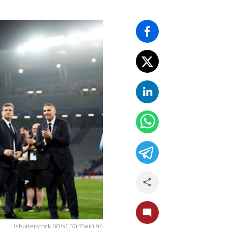
פפ גווארדיולה (צילום shutterstock)