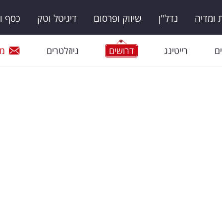
ומדיה
נדל"ן
שיווק ופרסום
דיגיטל וטק
כסף ו
ם
רייטינג
דרושים
ניוזלטרים
מי