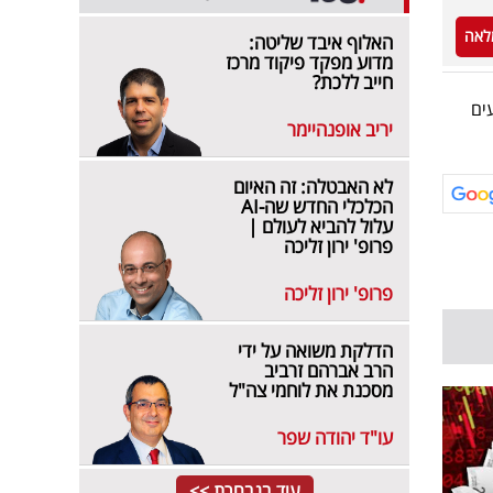
לאה
האלוף איבד שליטה:
מדוע מפקד פיקוד מרכז
חייב ללכת?
ים
יריב אופנהיימר
לא האבטלה: זה האיום
הכלכלי החדש שה-AI
עלול להביא לעולם |
פרופ' ירון זליכה
פרופ' ירון זליכה
הדלקת משואה על ידי
הרב אברהם זרביב
מסכנת את לוחמי צה"ל
עו"ד יהודה שפר
עוד בנבחרת >>