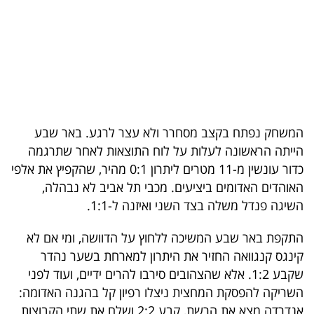
בריאות
תרבות
ופנאי
תיירות
המשחק נפתח בקצב מסחרר ולא עצר לרגע. באר שבע
TOP-
הייתה הראשונה לעלות על לוח התוצאות לאחר שתרגמה
5
כדור עונשין מ-11 מטרים ליתרון 0:1 מהיר, שהקפיץ את אלפי
האוהדים האדומים ביציעים. מכבי תל אביב לא נבהלה,
המילון
השיגה פנדל משלה בצד השני ואיזנה ל-1:1.
הכלכלי
התקפת באר שבע המשיכה ללחוץ על הדוושה, ומי אם לא
פודקאסט
קינגס קנגוואה החזיר את היתרון למארחת בשער נהדר
שקבע 1:2. אלא שהצהובים סירבו להרים ידיים, ועוד לפני
40
השריקה להפסקת המחצית ניצלו רפיון קל בהגנה האדומה:
UNDER
אנדרדה מצא את הרשת, קבע 2:2 ושלח את שתי הקבוצות