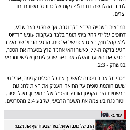
40
לחדרי ההלבשה בתום 45 דקות של כדורגל משובח ורווי
יצרים.
במחצית השנייה הלחץ הלך וגבר, אך שחקני באר שבע,
שיתופי
דחופים על ידי קהל ביתי תומך בלבד בעקבות עונש הרדיוס
פעולה
ללא קהל חוץ, הציגו אופי של אלופים. הרגע הגדול של הערב
הגיע בדקה ה-77, כאשר זהאי אחמד פרץ בסערה את הסכר,
הכניע את השוער והעלה את באר שבע ליתרון שלישי ומכריע
דרושים
במשחק - 2:3.
מכבי תל אביב ניסתה להשליך את כל הכלים קדימה, אבל מי
ניוזלטרים
ששם חותמת סופית על התואר והעניק את האות לחגיגות
הרשמיות היה הקפטן הוותיק והסמל של המועדון, מיגל ויטור.
ויטור נגח בעוצמה את השער הרביעי, שקבע 2:4 מהסרטים.
מייל
אדום
עוד ב-
הרב של כוכב הפועל באר שבע חושף את מצבו: