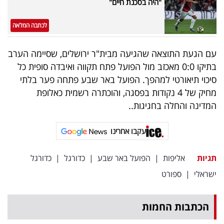
"היה בסכנת חיים"
פרסמו
באייס
לכתבה המלאה
עקבו
עם הגעת התוצאה שהגיעה מבית"ר ירושלים, שסיימה הערב
אחרינו:
בתיקו 0:0 מאכזב מול הפועל פתח תקווה ואיבדה סופית כל
סיכוי תיאורטי למהפך. הפועל באר שבע פתחה פער בלתי
מחיק של 4 נקודות בפסגה, והוכתרה רשמית כאלופת
המדינה והחלה בחגיגות..
עקבו אחרינו
תגיות
אליפות
|
הפועל באר שבע
|
כדורגל
|
כדורגל
ישראלי
|
ספורט
הכתבות החמות