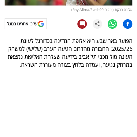
אלונה ברקת (צילום Roy Alima/Flash90)
קריפטו
עקבו אחרינו בגוגל
ויראלי
הפועל באר שבע היא אלופת המדינה בכדורגל לעונת
טלוויזיה
2025/26! החבורה מהדרום הגיעה הערב (שלישי) למשחק
עסקי
העונה מול מכבי תל אביב בידיעה שצלחת האליפות נמצאת
במרחק נגיעה, ועמדה בלחץ בצורה מעוררת השראה.
ספורט
קריירה
ולימודים
מינויים
רייטינג
רכב