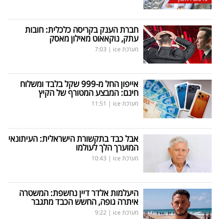
חברת הענק בקריסה כלכלית: חובות
עתק, נוקאאוט מאילון מאסק
מערכת ice
|
7:03
אייפון החל מ-999 שקל בלבד ומשלוח
חינם: המבצע המטורף של הקיץ
מערכת ice
|
11:51
אבל כבד בתקשורת הישראלית: העיתונאי
המוערך הלך לעולמו
מערכת ice
|
10:43
היעלמות אלדר דיין נחשפת: המשטרה
איתרה גופה, החשש הכבד מתגבר
מערכת ice
|
9:22