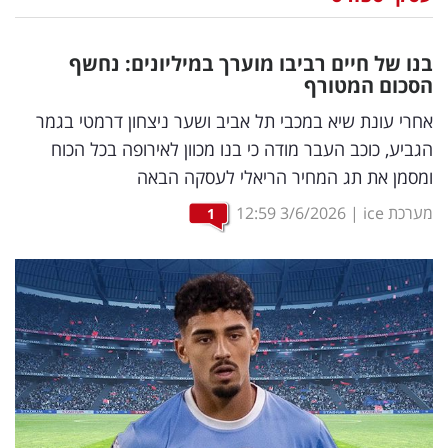
נדל"ן
בנו של חיים רביבו מוערך במיליונים: נחשף
דיגיטל
הסכום המטורף
וטק
אחרי עונת שיא במכבי תל אביב ושער ניצחון דרמטי בגמר
הגביע, כוכב העבר מודה כי בנו מכוון לאירופה בכל הכוח
שיווק
ומסמן את תג המחיר הריאלי לעסקה הבאה
ופרסום
מערכת ice
|
3/6/2026
12:59
1
משפט
מדדים
ומחקרים
דעות
רכילות
עסקית