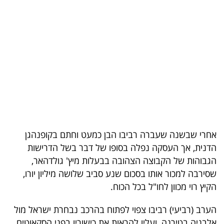
בריאות
תרבות
ופנאי
תיירות
TOP-
5
אחרי שבשנה שעברה רביבו הבן כמעט וחתם בקופנהגן
המילון
הדנית, אך העסקה נפלה בסופו של דבר בשל הדרישות
הכלכלי
הגבוהות של הקבוצה הצהובה בבעלות מיץ' גולדהאר,
שסירבה למכור אותו בסכום שנע סביב שלושה מיליון יורו,
פודקאסט
הקיץ רוי מכוון לחו"ל בכל הכוח.
40
הערב (רביעי) רביבו צפוי לפתוח בהרכב נבחרת ישראל מול
UNDER
אלבניה בטירנה, ועליו להראות את כישוריו בפני הסקאוטים.