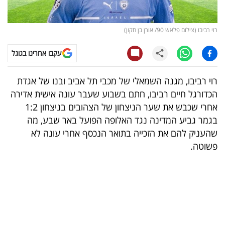
קריפטו
רוי רביבו (צילום פלאש 90/ אורן בן חקון)
ויראלי
עקבו אחרינו בגוגל
טלוויזיה
רוי רביבו, מגנה השמאלי של מכבי תל אביב ובנו של אגדת
עסקי
הכדורגל חיים רביבו, חתם בשבוע שעבר עונה אישית אדירה
ספורט
אחרי שכבש את שער הניצחון של הצהובים בניצחון 1:2
בגמר גביע המדינה נגד האלופה הפועל באר שבע, מה
קריירה
שהעניק להם את הזכייה בתואר הנכסף אחרי עונה לא
ולימודים
פשוטה.
מינויים
רייטינג
רכב