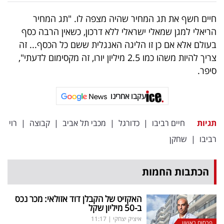
פרסמו
חיים חשף את תג המחיר שהיה מצפה לו. "תג המחיר
באייס
הריאלי למגן שמאלי ישראלי ללא דרכון, כשאין הרבה כסף
בעולם אלא אם כן זו הליגה האנגלית ששם כל הכסף... זה
עקבו
צריך להיות משהו כמו 2.5 מיליון יורו, זה מקסימום לדעתי",
אחרינו:
סיפר.
עקבו אחרינו
תגיות
חיים רביבו
|
כדורגל
|
מכבי תל אביב
|
קבוצה
|
רוי
רביבו
|
שחקן
הכתבות החמות
האקזיט של הקבלן דוד אזולאי: מכר נכס
ב-50 מיליון שקל
איציק יצחקי
|
11:17
פרסום ראשון