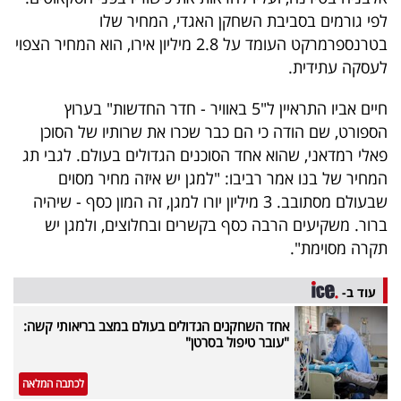
40
לפי גורמים בסביבת השחקן האגדי, המחיר שלו
בטרנספרמרקט העומד על 2.8 מיליון אירו, הוא המחיר הצפוי
לעסקה עתידית.
שיתופי
חיים אביו התראיין ל"5 באוויר - חדר החדשות" בערוץ
פעולה
הספורט, שם הודה כי הם כבר שכרו את שרותיו של הסוכן
פאלי רמדאני, שהוא אחד הסוכנים הגדולים בעולם. לגבי תג
המחיר של בנו אמר רביבו: "למגן יש איזה מחיר מסוים
דרושים
שבעולם מסתובב. 3 מיליון יורו למגן, זה המון כסף - שיהיה
ברור. משקיעים הרבה כסף בקשרים ובחלוצים, ולמגן יש
ניוזלטרים
תקרה מסוימת".
עוד ב-
מייל
אחד השחקנים הגדולים בעולם במצב בריאותי קשה:
אדום
"עובר טיפול בסרטן"
לכתבה המלאה