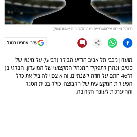
קריפטו
ויראלי
כדורגל (צילום אילוסטרציית בינה מלאכותית שאטרסטוק)
טלוויזיה
עקבו אחרינו בגוגל
עסקי
מועדון מכבי תל אביב הודיע הבוקר (רביעי) על מינויו של
ספורט
סטיבן ונהרן לתפקיד המנהל המקצועי של המועדון. הבלגי בן
ה־46 חתם על חוזה לשנתיים, והוא צפוי להוביל את כלל
קריירה
הפעילות המקצועית של הקבוצה, כולל בניית הסגל
ולימודים
וההיערכות לעונה הקרובה.
מינויים
רייטינג
רכב