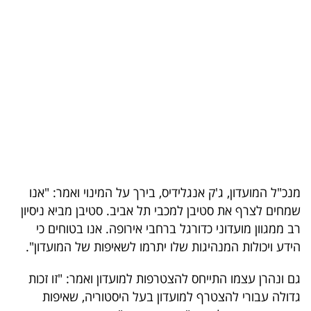
בריאות
תרבות
ופנאי
תיירות
TOP-
5
מנכ"ל המועדון, ג'ק אנגלידיס, בירך על המינוי ואמר: "אנו
המילון
שמחים לצרף את סטיבן למכבי תל אביב. סטיבן מביא ניסיון
הכלכלי
רב ממגוון מועדוני כדורגל ברחבי אירופה. אנו בטוחים כי
הידע ויכולות המנהיגות שלו יתרמו לשאיפות של המועדון".
פודקאסט
גם ונהרן עצמו התייחס להצטרפות למועדון ואמר: "זו זכות
40
גדולה עבורי להצטרף למועדון בעל היסטוריה, שאיפות
UNDER