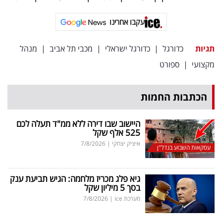
פרסמו
באייס
עקבו אחרינו
עקבו
תגיות
כדורגל
|
כדורגל ישראלי
|
מכבי תל אביב
|
מנהל
אחרינו:
מקצועי
|
ספורט
הכתבות החמות
היישוב שבו דירה ללא ממ"ד תעלה לכם
525 אלף שקל
איציק יצחקי
|
7/8/2026
עסקאות השבוע בנדל"ן
גיא פלג מכריז מלחמה: הגיש תביעת ענק
בסך 5 מיליון שקל
מערכת ice
|
7/8/2026