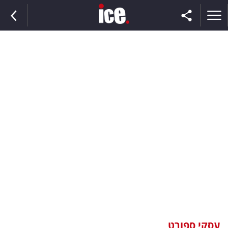
ראשי
הנבחרת
השוק
תקשורת
ומדיה
כסף
וצרכנות
עסקי ספורט