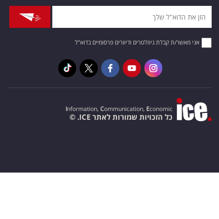
אני מאשר/ת קבלת ניוזלטרים ודיוורים פרסומיים בדוא"ל
I
nformation,
C
ommunication,
E
conomic
כל הזכויות שמורות לאתר ICE. ©