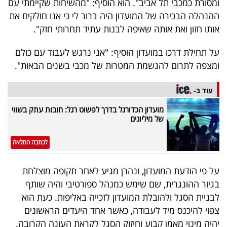
ומסורת כמכבי תל אביב". הוא הוסיף: "מהשיחות שקיימתי עם
40
ההנהלה הבכירה של המועדון היה ברור לי כי אנו חולקים את
אותו חזון ואת אותה שאיפה לבנות עתיד תחרותי חזק".
שיתופי
על תחילת דרכו במועדון הוסיף: "אני נרגש לעבוד עם כולם
פעולה
ומצפה לתרום להגשמת המטרות של מכבי בשנים הבאות".
עוד ב-
מועדון הכדורגל בדרך לפשוט רגל: חובות עתק בשווי
דרושים
של מיליונים
ניוזלטרים
לכתבה המלאה
על פי הודעת המועדון, ונהרן מגיע לאחר תקופה מוצלחת
מייל
בגיור ההונגרית, שם שימש כמנהל ספורטיבי והיה שותף
אדום
לבניית הסגל ולהובלת המועדון לזכייה באליפות. כעת הוא
צפוי להיכנס מיד לעבודה, כאשר אחד היעדים הראשונים
יהיה מינוי מאמן קבוע וחיזוק הסגל לקראת העונה הקרובה.