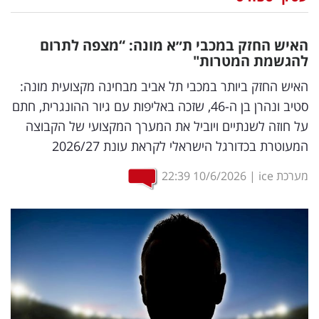
נדל"ן
האיש החזק במכבי ת״א מונה: “מצפה לתרום
דיגיטל
להגשמת המטרות"
וטק
האיש החזק ביותר במכבי תל אביב מבחינה מקצועית מונה:
סטיב ונהרן בן ה-46, שזכה באליפות עם גיור ההונגרית, חתם
שיווק
על חוזה לשנתיים ויוביל את המערך המקצועי של הקבוצה
ופרסום
המעוטרת בכדורגל הישראלי לקראת עונת 2026/27
משפט
מערכת ice
|
10/6/2026
22:39
מדדים
ומחקרים
דעות
רכילות
עסקית