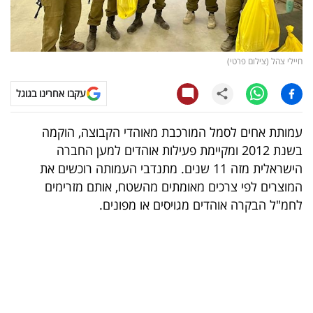
קריפטו
ויראלי
חיילי צהל (צילום פרטי)
טלוויזיה
עקבו אחרינו בגוגל
עסקי
עמותת אחים לסמל המורכבת מאוהדי הקבוצה, הוקמה
ספורט
בשנת 2012 ומקיימת פעילות אוהדים למען החברה
הישראלית מזה 11 שנים. מתנדבי העמותה רוכשים את
קריירה
המוצרים לפי צרכים מאומתים מהשטח, אותם מזרימים
ולימודים
לחמ"ל הבקרה אוהדים מגויסים או מפונים.
מינויים
רייטינג
רכב