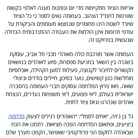
40
אריזות הציוד מתקיימות מדי יום ונותנות מענה לאלפי בקשות
שזורמות לחמ"ל הצהוב. בעמותה גאים לספר כי כל הציוד
שיורד לשטח הינו מחוסרים שנמצאו מעומתים והביקורת על
שיתופי
עודפי תרומות אינן הולמות את העבודה ההתנדבותית הגדולה
פעולה
שנעשית בפרויקט זה.
העמותה אשר מורכבת כולה מאוהדי מכבי תל אביב, עוסקת
בשגרה בין השאר במניעת ספסרות, סיוע לאוהדים בנושאים
דרושים
הקשורים לחיבור לקבוצה, פעילות למען הקהילה, אוכלוסיות
מוחלשות כגון קשישים, נוער בסיכון, חיילים בודדים וניצולי
ניוזלטרים
שואה. מאז פרוץ המלחמה עסוקים חברי העמותה בהסברה
ישראלית בעולם, ליווי פצועים, ליווי משפחות נעדרים, הנצחת
אוהדים שנהרגו וגיוס ציוד לחזית.
מייל
גל בן ג'ויה, ״אחים לסמל״: ״האוהדים רגילים לצעוק
מלחמה
אדום
ביציעים, ופתאום המלחמה הפכה מציאות. רתמנו את הכח
שבאהדה למקום הכי פרודקטיבי שאפשר, הקמנו מערך שלם