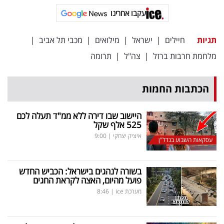
עקבו אחרינו
תגיות
חיילים
|
ישראל
|
מילואים
|
מכבי תל אביב
|
מלחמת חרבות ברזל
|
צה"ל
|
תרומה
הכתבות החמות
היישוב שבו דירה ללא ממ"ד תעלה לכם
525 אלף שקל
איציק יצחקי
|
9:00
עסקאות השבוע בנדל"ן
בשורה לנהגים בישראל: הכביש החדש
פועל מהיום, האצה לקראת החגים
מערכת ice
|
8:46