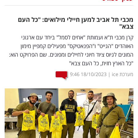
נדל"ן
מכבי תל אביב למען חיילי מילואים: "כל העם
דיגיטל
צבא"
וטק
קרן מכבי ת"א ועמותת "אחים לסמל" ביחד עם ארגוני
האוהדים "הגייט" ו"הפנאטיקס" מפעילים קמפיין מימון
שיווק
המונים לגיוס ציוד חיוני לחיילים ומפונים. שם הפרויקט הוא:
ופרסום
"כל הארץ חזית, כל העם צבא"
משפט
מערכת ice
|
18/10/2023
9:46
מדדים
ומחקרים
דעות
רכילות
עסקית