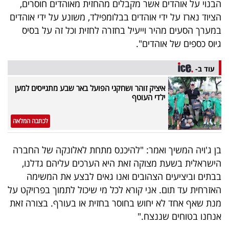
הבנוי על אוהדים אשר מקבלים מהחזית מאוהדים חוסרים,
פרסמו
הציוד נארז על ידי אוהדים בבלומפילד, משונע על ידי אוהדים
באייס
במערך הסעים מהיר וייעיל בחזרה לחזית וכל זה על בסיס
גיוס כספים של אוהדים".
עקבו
אחרינו:
עוד ב-
איציק זוהר ושחקני הפועל באר שבע מתגייסים למען
ילדי העוטף
לכתבה המלאה
בן ג'ויה המשיך ואמר: "להיכנס מתחת לאלונקה של החברה
הישראלית בשעת מצוקה זאת היא הערכים עליהם גדלנו,
בבתים וביציעים הצהובים ואנו גאים לבצע את המשימה
האזרחית עד תום. אני קורא לכל מי שיכול לתמוך בפרויקט על
מנת שאף אחד לא יחוש בחוסר בחזית או בעורף. בצורה זאת
אנחנו בטוחים שננצח."