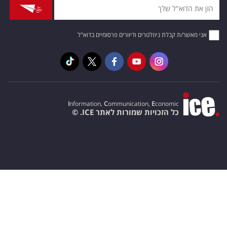
אני מאשר/ת קבלת ניוזלטרים ודיוורים פרסומיים בדוא"ל
I
nformation,
C
ommunication,
E
conomic
כל הזכויות שמורות לאתר ICE. ©