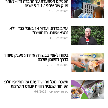
הפניקס מסתערת על החברה הזו - לאחר
זינוק של 1,190
%
ב-5 שנים
מערכת ice
|
9:15
יעקב ברדוגו וערוץ 14 באבל כבד: "לא
נמצא איתנו. תנחומינו"
מערכת ice
|
8:35
ביטוח לאומי בבשורה אדירה: מענק מיוחד
בדרך לחשבון שלכם
מערכת ice
|
7:13
תשכחו מכל מה שידעתם על תחליפי חלב:
הפיתוח שמביא חוויית יוגורט מושלמת
בשיתוף שטראוס
|
6/8/2026