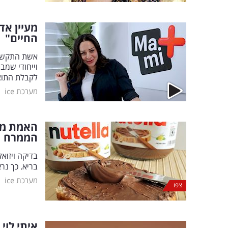
החיים"
אשת התקשור
וייחודי שמב
לקבלת התוצ
|
מערכת ice
האמת מא
הממרח |
בדיקה ויזוא
בריא. כך נר
|
מערכת ice
צפו
איתי לוי