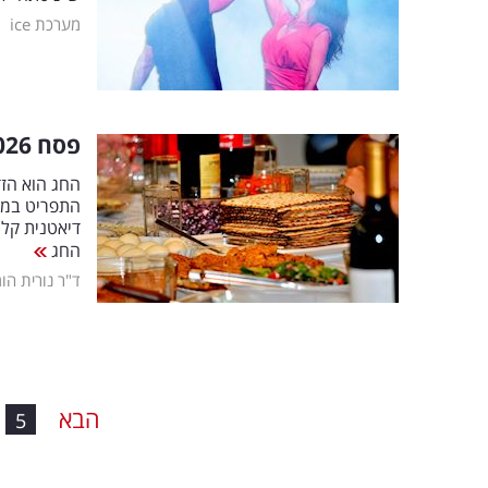
|
מערכת ice
פסח 2026: אלו המזונות שיסייעו לכם לעבור את הפסח בקלות
החג הוא הזד
התפריט במרכ
דיאטנית קל
החג
ד"ר נורית הו
הבא
5