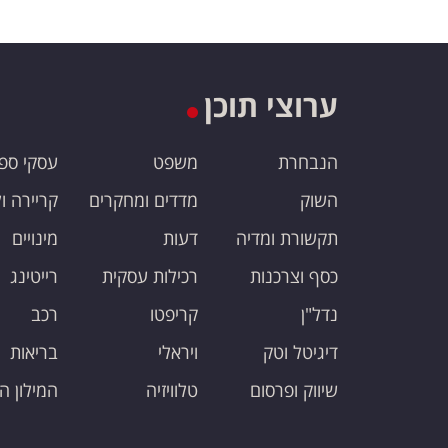
ערוצי תוכן
הנבחרת
משפט
עסקי ספ
השוק
מדדים ומחקרים
קריירה ו
תקשורת ומדיה
דעות
מינויים
כסף וצרכנות
רכילות עסקית
רייטינג
נדל"ן
קריפטו
רכב
דיגיטל וטק
ויראלי
בריאות
שיווק ופרסום
טלוויזיה
המילון ה