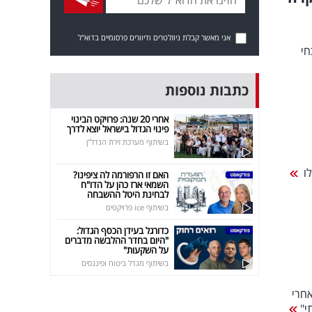
אני מאשר קבלת ניוזלטרים ודיוורים פרסומיים בדוא"ל
חי
כתבות נוספות
אחרי 20 שנה: פרויקט הבינוי
פינוי הגדול בישראל יוצא לדרך
בשיתוף מערכת זירת הנדל"ן
האם זו הרפורמה לה ציפינו?
השמאי ארז כהן על הדו"ח
לבחינת היטל ההשבחה
בשיתוף ice פרויקטים
כדורגל בעידן הכסף הגדול:
"היום בחדר ההלבשה מדברים
על השקעות"
בשיתוף מגדל ביטוח ופיננסים
אחרי
י"