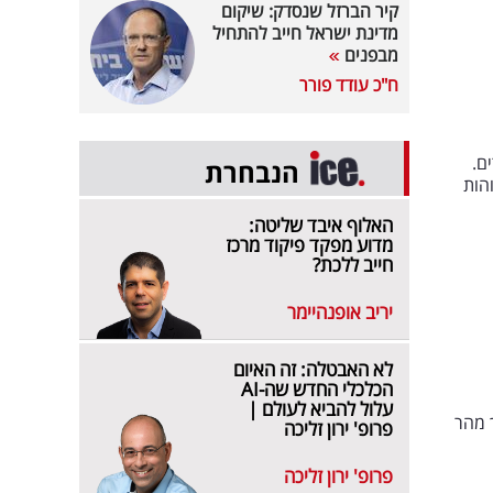
קיר הברזל שנסדק: שיקום
מדינת ישראל חייב להתחיל
מבפנים
ח"כ עודד פורר
ם.
הנבחרת
הות
האלוף איבד שליטה:
מדוע מפקד פיקוד מרכז
חייב ללכת?
יריב אופנהיימר
לא האבטלה: זה האיום
הכלכלי החדש שה-AI
עלול להביא לעולם |
ך מהר
פרופ' ירון זליכה
פרופ' ירון זליכה