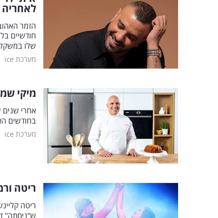
לאחריה
הזמר האהוב 
חודשיים בל
שלו במשקל,
|
מערכת ice
מיקי שמו
אחרי שנים ש
בחודשים האחרונ
|
מערכת ice
ריטה ורמ
ריטה קליינש
ש"ניסתה" די