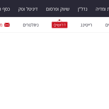
ומדיה
נדל"ן
שיווק ופרסום
דיגיטל וטק
כסף ו
ם
רייטינג
דרושים
ניוזלטרים
מי