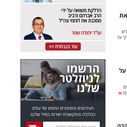
הדלקת משואה על ידי
לכם את
הרב אברהם זרביב
מסכנת את לוחמי צה"ל
דש
עו"ד יהודה שפר
יך עד
עוד בנבחרת >>
על
ם
פו
העידכונים והסיפורים החמים של עולם
הכלכלה והתקשורת ישירות במייל שלכם
קרה