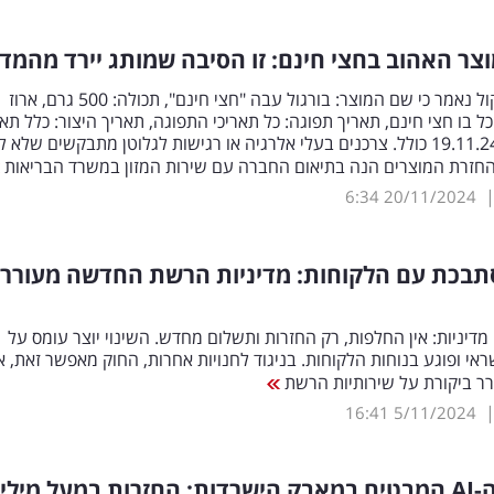
וצר האהוב בחצי חינם: זו הסיבה שמותג יירד מהמד
בהסבר לריקול נאמר כי שם המוצר: בורגול עבה "חצי חינם", תכולה: 500 גרם, ארוז
כל בו חצי חינם, תאריך תפוגה: כל תאריכי התפוגה, תאריך היצור: כלל תאר
ייצור עד ה 19.11.24 כולל. צרכנים בעלי אלרגיה או רגישות לגלוטן מתבקשים שלא 
החזרת המוצרים הנה בתיאום החברה עם שירות המזון במשרד הבריאות
6:34
20/11/2024
תבכת עם הלקוחות: מדיניות הרשת החדשה מעורר
דיניות: אין החלפות, רק החזרות ותשלום מחדש. השינוי יוצר עומס על
י ופוגע בנוחות הלקוחות. בניגוד לחנויות אחרות, החוק מאפשר זאת, א
ר ביקורת על שירותיות הרשת
16:41
5/11/2024
-
AI
המבטיח במאבק הישרדות: החזרות במעל מיליו