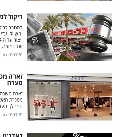
ריקול למ
ומשווק: ע"י 
את המוצר. 
|
מערכת ice
זארה מס
סערה
זארה משנה מ
מסגרת האשרא
המהלך מעור
|
מערכת ice
גאדג'ט ה