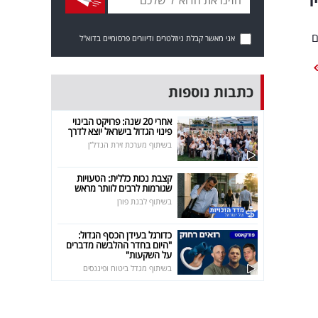
ום
אני מאשר קבלת ניוזלטרים ודיוורים פרסומיים בדוא"ל
כתבות נוספות
אחרי 20 שנה: פרויקט הבינוי
פינוי הגדול בישראל יוצא לדרך
בשיתוף מערכת זירת הנדל"ן
קצבת נכות כללית: הטעויות
שגורמות לרבים לוותר מראש
בשיתוף לבנת פורן
כדורגל בעידן הכסף הגדול:
"היום בחדר ההלבשה מדברים
על השקעות"
בשיתוף מגדל ביטוח ופיננסים