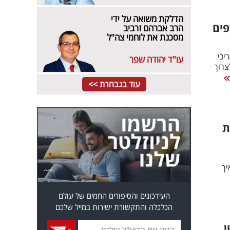
הדלקת משואה על ידי
פים
הרב אברהם זרביב
מסכנת את לוחמי צה"ל
יכי
עו"ד יהודה שפר
לצרוך
עוד בנבחרת >>
ת
יך
העידכונים והסיפורים החמים של עולם
הכלכלה והתקשורת ישירות במייל שלכם
ן