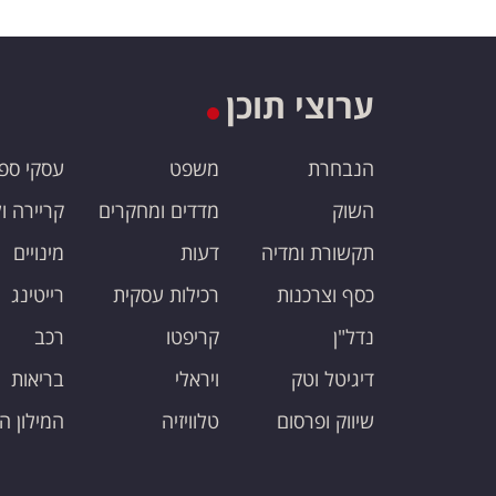
ערוצי תוכן
הנבחרת
משפט
עסקי ספ
השוק
מדדים ומחקרים
קריירה ו
תקשורת ומדיה
דעות
מינויים
כסף וצרכנות
רכילות עסקית
רייטינג
נדל"ן
קריפטו
רכב
דיגיטל וטק
ויראלי
בריאות
שיווק ופרסום
טלוויזיה
המילון ה