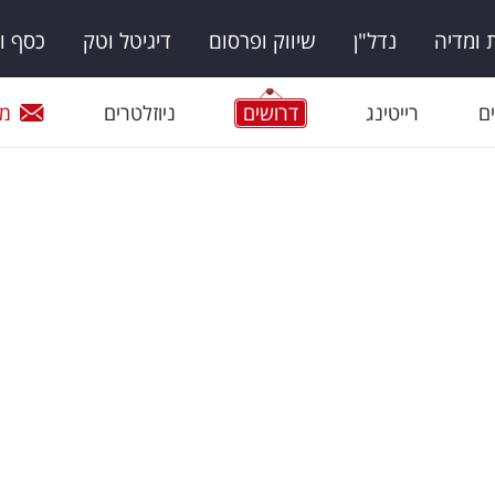
ומדיה
נדל"ן
שיווק ופרסום
דיגיטל וטק
כסף ו
ם
רייטינג
דרושים
ניוזלטרים
מי