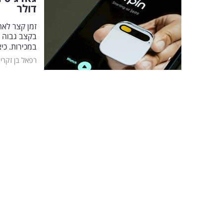
דולר
במכירות. כ
רפאל בן זקרי