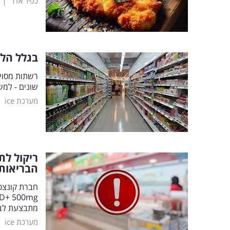
|
כפיר אדר
בגלל הלק
רשתות מסוימ
שונים - למש
|
מערכת ice
ריקול לת
הבריאות'
מתבצעת לבק
|
מערכת ice