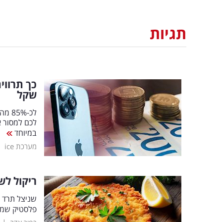
תגיות
שקל
לכ-%
לכם למסור א
במיוחד
|
מערכת ice
ריקול לש
פלסטיק שמק