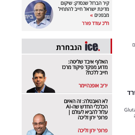
קיר הברזל שנסדק: שיקום
מדינת ישראל חייב להתחיל
מבפנים
ח"כ עודד פורר
ם
הנבחרת
האלוף איבד שליטה:
מדוע מפקד פיקוד מרכז
חייב ללכת?
יריב אופנהיימר
רד
לא האבטלה: זה האיום
הכלכלי החדש שה-AI
Glutathione +
עלול להביא לעולם |
פרופ' ירון זליכה
פרופ' ירון זליכה