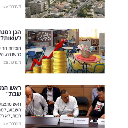
|
מערכת ice
לעשות?"
מוסדות החינ
כבשגרה. הע
|
מערכת ice
ראש המו
שבת"
ראש מועצת 
השבוע, למרו
חכות, לא רק
|
מערכת ice