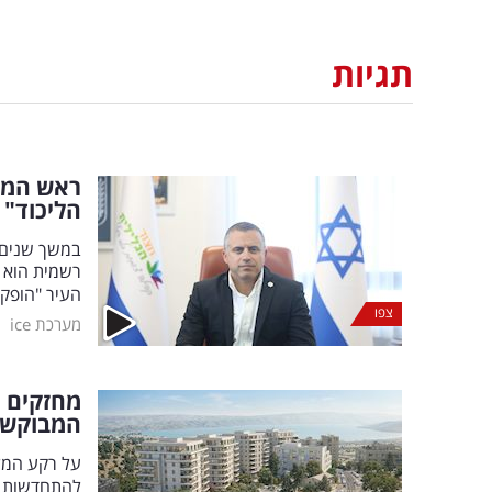
תגיות
הליכוד"
במשך שנים 
רשמית הוא מ
העיר "הופקר
צפו
|
מערכת ice
מחזקים א
המבוקשו
על רקע המלח
להתחדשות עירונ