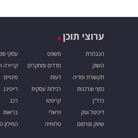
ערוצי תוכן
הנבחרת
משפט
עסקי ספ
השוק
מדדים ומחקרים
קריירה ו
תקשורת ומדיה
דעות
מינויים
כסף וצרכנות
רכילות עסקית
רייטינג
נדל"ן
קריפטו
רכב
דיגיטל וטק
ויראלי
בריאות
שיווק ופרסום
טלוויזיה
המילון ה