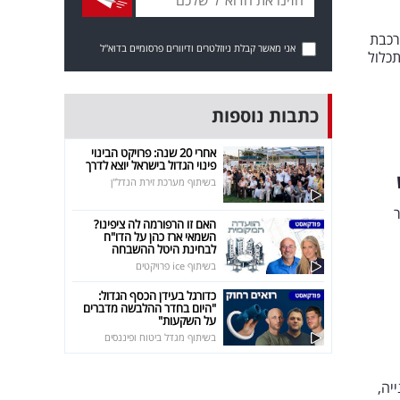
רכבת
אני מאשר קבלת ניוזלטרים ודיוורים פרסומיים בדוא"ל
כלול
כתבות נוספות
אחרי 20 שנה: פרויקט הבינוי
פינוי הגדול בישראל יוצא לדרך
בשיתוף מערכת זירת הנדל"ן
האם זו הרפורמה לה ציפינו?
השמאי ארז כהן על הדו"ח
לבחינת היטל ההשבחה
בשיתוף ice פרויקטים
כדורגל בעידן הכסף הגדול:
"היום בחדר ההלבשה מדברים
על השקעות"
בשיתוף מגדל ביטוח ופיננסים
חוני המעגל, 63 מ"ר, חנייה,