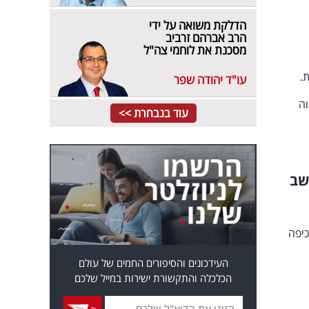
הדלקת משואה על ידי
הרב אברהם זרביב
מסכנת את לוחמי צה"ל
פן מפתיע, 19 הצעות.
עו"ד יהודה שפר
וה
עוד בנבחרת >>
שב
כיפה
העידכונים והסיפורים החמים של עולם
הכלכלה והתקשורת ישירות במייל שלכם