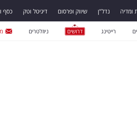
ומדיה
נדל"ן
שיווק ופרסום
דיגיטל וטק
כסף ו
ם
רייטינג
דרושים
ניוזלטרים
מי