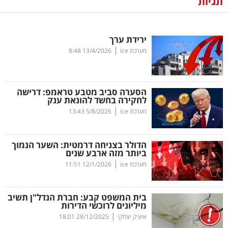
תגיות
נדל"ן
ירידת ערך
דיגיטל
|
מערכת ice
13/4/2026
8:48
וטק
שיווק
הסערה סביב מטבע טראמפ: דרישה
ופרסום
לחקירה בחשד להונאת ענק
|
מערכת ice
5/8/2026
13:43
משפט
הדולר בצניחה דרמטית: השער הנמוך
מדדים
ביותר מזה ארבע שנים
ומחקרים
|
מערכת ice
12/1/2026
11:51
דעות
בית המשפט קבע: חברת הנדל"ן תשיב
מיליונים לרוכשי הדירות
רכילות
|
איציק יצחקי
28/12/2025
18:01
עסקית