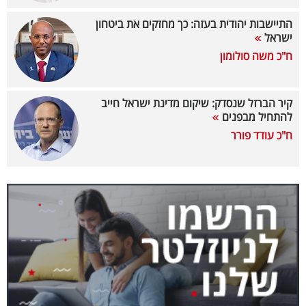
40
התיישבות יהודית בעזה: כך מחזקים את ביטחון
ישראל
ח"כ משה סולומון
שיתופי
פעולה
קיר הברזל שנסדק: שיקום מדינת ישראל חייב
להתחיל מבפנים
ח"כ עודד פורר
דרושים
ניוזלטרים
מייל
אדום