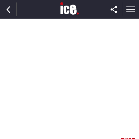
ראשי
הנבחרת
השוק
תקשורת
ומדיה
כסף
וצרכנות