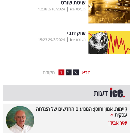
שיטת שורט
|
בריאות
מערכת ice
2/10/2024
12:38
תרבות
ופנאי
שוק דובי
|
מערכת ice
29/8/2024
15:23
תיירות
TOP-
5
הבא
הקודם
1
2
3
המילון
דעות
הכלכלי
פודקאסט
קיימות, אמון וחוסן: המנועים החדשים של הצלחה
עסקית
40
יאיר אבידן
UNDER