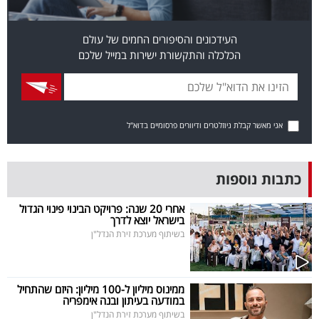
פרסמו
באייס
העידכונים והסיפורים החמים של עולם
הכלכלה והתקשורת ישירות במייל שלכם
עקבו
אחרינו:
אני מאשר קבלת ניוזלטרים ודיוורים פרסומיים בדוא"ל
כתבות נוספות
אחרי 20 שנה: פרויקט הבינוי פינוי הגדול
בישראל יוצא לדרך
בשיתוף מערכת זירת הנדל"ן
ממינוס מיליון ל-100 מיליון: היזם שהתחיל
במודעה בעיתון ובנה אימפריה
בשיתוף מערכת זירת הנדל"ן