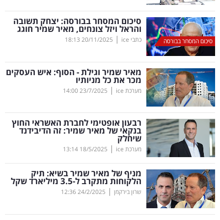
קריפטו
סיכום המסחר בבורסה: יצחק תשובה
והראל ויזל צונחים, מאיר שמיר חוגג
|
כתבי ice
20/11/2025
18:13
סיכום המסחר בבורסה
ויראלי
טלוויזיה
מאיר שמיר וגילת - הסוף: איש העסקים
מכר את כל מניותיו
עסקי
|
מערכת ice
23/7/2025
14:00
ספורט
רבעון אופטימי לחברת האשראי החוץ
קריירה
בנקאי של מאיר שמיר: זה הדיבידנד
שיחלק
ולימודים
|
מערכת ice
18/5/2025
13:14
מינויים
מניף של מאיר שמיר בשיא: תיק
הלקוחות מתקרב ל-3.5 מיליארד שקל
רייטינג
|
שרון בירקמן
24/2/2025
12:36
רכב