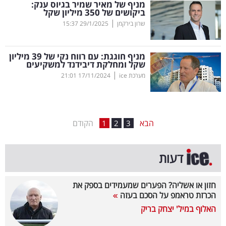
מניף של מאיר שמיר בגיוס ענק:
ביקושים של 350 מיליון שקל
בריאות
|
שרון בירקמן
29/1/2025
15:37
תרבות
ופנאי
מניף חוגגת: עם רווח נקי של 39 מיליון
שקל ומחלקת דיבידנד למשקיעים
|
מערכת ice
17/11/2024
21:01
תיירות
TOP-
5
הבא
הקודם
1
2
3
המילון
דעות
הכלכלי
פודקאסט
חזון או אשליה? הפערים שמעמידים בספק את
הכרזת טראמפ על הסכם בעזה
40
האלוף במיל' יצחק בריק
UNDER