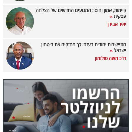
40
קיימות, אמון וחוסן: המנועים החדשים של הצלחה
עסקית
יאיר אבידן
שיתופי
פעולה
התיישבות יהודית בעזה: כך מחזקים את ביטחון
ישראל
ח"כ משה סולומון
דרושים
ניוזלטרים
מייל
אדום