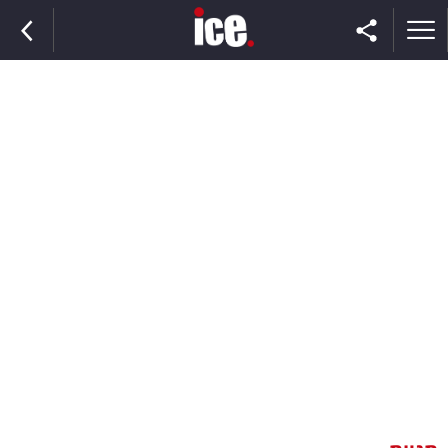
ראשי
הנבחרת
השוק
תקשורת
ומדיה
כסף
וצרכנות