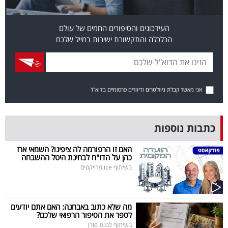
פרסמו
באייס
העידכונים והסיפורים החמים של עולם
הכלכלה והתקשורת ישירות במייל שלכם
עקבו
אחרינו:
אני מאשר קבלת ניוזלטרים ודיוורים פרסומיים בדוא"ל
כתבות נוספות
האם זו הרפורמה לה ציפינו? השמאי ארז
כהן על הדו"ח לבחינת היטל ההשבחה
בשיתוף ice פרויקטים
מה שלא כתוב באבחנה: האם אתם יודעים
לספר את הסיפור הרפואי שלכם?
בשיתוף לבנת פורן