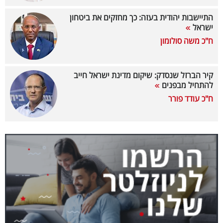
40
התיישבות יהודית בעזה: כך מחזקים את ביטחון
ישראל
ח"כ משה סולומון
שיתופי
פעולה
קיר הברזל שנסדק: שיקום מדינת ישראל חייב
להתחיל מבפנים
ח"כ עודד פורר
דרושים
ניוזלטרים
מייל
אדום