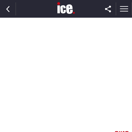
ראשי
הנבחרת
השוק
תקשורת
ומדיה
כסף
וצרכנות