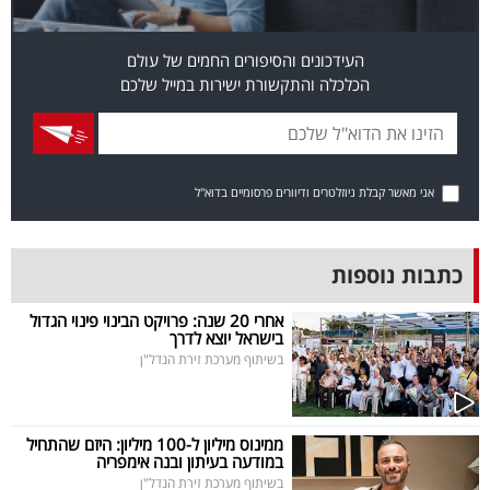
פרסמו
באייס
העידכונים והסיפורים החמים של עולם
הכלכלה והתקשורת ישירות במייל שלכם
עקבו
אחרינו:
אני מאשר קבלת ניוזלטרים ודיוורים פרסומיים בדוא"ל
כתבות נוספות
אחרי 20 שנה: פרויקט הבינוי פינוי הגדול
בישראל יוצא לדרך
בשיתוף מערכת זירת הנדל"ן
ממינוס מיליון ל-100 מיליון: היזם שהתחיל
במודעה בעיתון ובנה אימפריה
בשיתוף מערכת זירת הנדל"ן