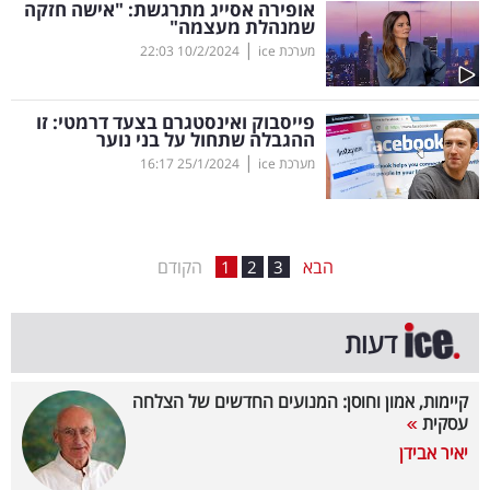
אופירה אסייג מתרגשת: "אישה חזקה
שמנהלת מעצמה"
בריאות
|
מערכת ice
10/2/2024
22:03
תרבות
ופנאי
פייסבוק ואינסטגרם בצעד דרמטי: זו
ההגבלה שתחול על בני נוער
|
מערכת ice
25/1/2024
16:17
תיירות
TOP-
5
הבא
הקודם
1
2
3
המילון
דעות
הכלכלי
פודקאסט
קיימות, אמון וחוסן: המנועים החדשים של הצלחה
עסקית
40
יאיר אבידן
UNDER