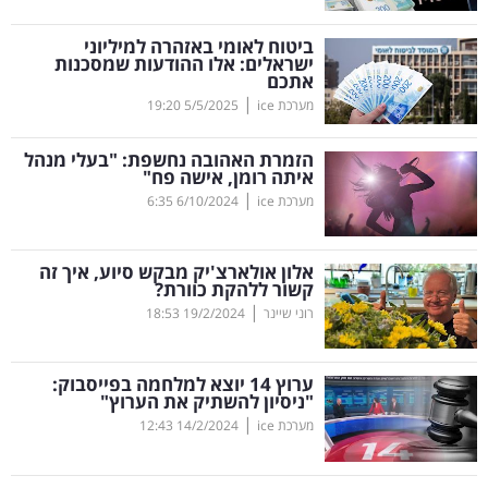
קריפטו
ביטוח לאומי באזהרה למיליוני
ישראלים: אלו ההודעות שמסכנות
אתכם
ויראלי
|
מערכת ice
5/5/2025
19:20
טלוויזיה
הזמרת האהובה נחשפת: "בעלי מנהל
איתה רומן, אישה פח"
עסקי
|
מערכת ice
6/10/2024
6:35
ספורט
אלון אולארצ'יק מבקש סיוע, איך זה
קריירה
קשור ללהקת כוורת?
|
ולימודים
רוני שיינר
19/2/2024
18:53
מינויים
ערוץ 14 יוצא למלחמה בפייסבוק:
"ניסיון להשתיק את הערוץ"
רייטינג
|
מערכת ice
14/2/2024
12:43
רכב