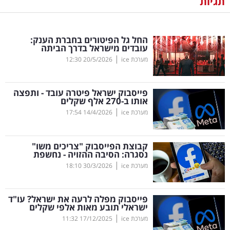
תגיות
נדל"ן
החל גל הפיטורים בחברת הענק:
דיגיטל
עובדים מישראל בדרך הביתה
וטק
|
מערכת ice
20/5/2026
12:30
שיווק
פייסבוק ישראל פיטרה עובד - ותפצה
ופרסום
אותו ב-270 אלף שקלים
|
מערכת ice
14/4/2026
17:54
משפט
קבוצת הפייסבוק "צריכים משו"
מדדים
נסגרה: הסיבה ההזויה - נחשפת
ומחקרים
|
מערכת ice
30/3/2026
18:10
דעות
פייסבוק מפלה לרעה את ישראל? עו"ד
ישראלי תובע מאות אלפי שקלים
רכילות
|
מערכת ice
17/12/2025
11:32
עסקית