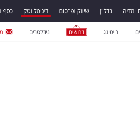
ומדיה
נדל"ן
שיווק ופרסום
דיגיטל וטק
כסף ו
ם
רייטינג
דרושים
ניוזלטרים
מי