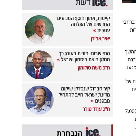
דעות
קיימות, אמון וחוסן: המנועים
ו צפויים לעזוב את החברה כ-8,000 עובדים ברחבי
החדשים של הצלחה
רות
עסקית
יאיר אבידן
מקומי, ובהמשך
התיישבות יהודית בעזה: כך
ררה
מחזקים את ביטחון ישראל
געו.
ח"כ משה סולומון
-10% משמעותו פיטורים של
קיר הברזל שנסדק: שיקום
ים
מדינת ישראל חייב להתחיל
מבפנים
ח"כ עודד פורר
ביב תחום הבינה המלאכותית. החברה הודיעה כי כ-7,000
ם
הנבחרת