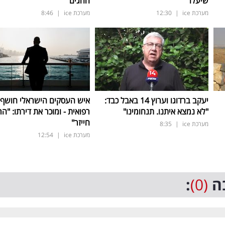
שיעלו
החגים
מערכת ice
|
12:30
מערכת ice
|
8:46
יעקב ברדוגו וערוץ 14 באבל כבד:
איש העסקים הישראלי חושף
"לא נמצא איתנו. תנחומינו"
רפואית - ומוכר את דירתו: "ה
חייזר"
מערכת ice
|
8:35
מערכת ice
|
12:54
ה
(0)
: