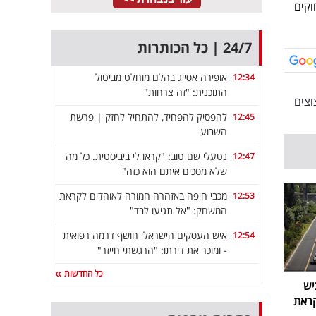
חוקים
24/7 | כל הכותרות
אופירה אסייג בהלם מוחלט מביטול
12:34
התוכנית: "זה צרחות"
וצים
להפסיק להפחיד, להתחיל לחזק | פרשת
12:45
השבוע
נטעלי שם טוב: "קראו לי ביביסטית. כל מה
12:47
שלא מסכים איתם הוא כזה"
מכבי חיפה באזהרה חמורה לאוהדים לקראת
12:53
המשחק: "אל תגיעו לבד"
איש העסקים הישראלי חושף דרמה רפואית
12:54
- ומוכר את דירתו: "הרגשתי חייזר"
כל החדשות
יש
קראת