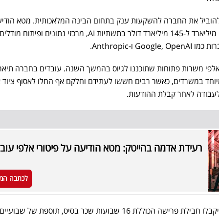
וביל את החברה להשקעות ענק בתחום הבינה המלאכותית. מטא הודיע
בכוונתה להשקיע השנה בין 115 מיליארד ל-145 מיליארד דולר בתשתיות AI, מרכזי נתונים ופיתוח מודלים
 ו-Anthropic.
פי משרות פתוחות שתוכננו לגיוס בהמשך השנה. עובדים בחברה תיאר
יוחד במשרדים, כאשר רבים חששו לעתידם וחלקם אף החלו לאסוף ציוד א
לעבודה לאחר קבלת ההודעות.
רעידת אדמה בהייטק: מטא הודיעה על פיטורי אלפי עוב
לכתבה המ
עובדים בארצות הברית שיפוטרו יקבלו חבילת פרישה הכוללת 16 שבועות שכר בסיס, תוספת של 