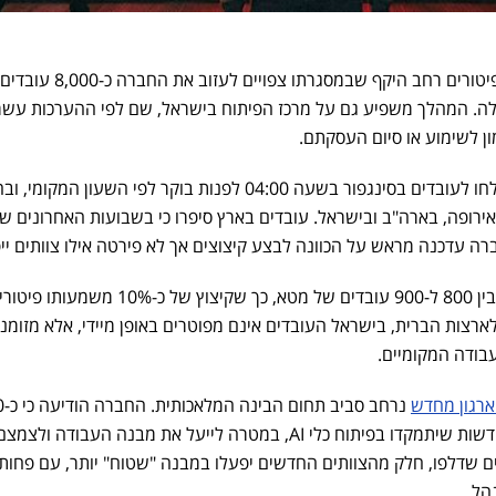
חברת Meta פתחה הבוקר בגל פיטורים רחב היקף שבמסגרת
כוח האדם שלה. המהלך משפיע גם על מרכז הפיתוח בישראל, שם לפי ההערכות עש
ון לשימוע או סיום העסקתם.
הודעות הפיטורים הראשונות נשלחו לעובדים בסינגפור בשעה 04:00 לפנות בוקר לפי השעון ה
באירופה, בארה"ב ובישראל. עובדים בארץ סיפרו כי בשבועות האחרונים ש
 עדכנה מראש על הכוונה לבצע קיצוצים אך לא פירטה אילו צוותים ייפ
בישראל מועסקים לפי ההערכות בין 800 ל-900 עובדים של מטא, כך שקיצוץ של כ
לארצות הברית, בישראל העובדים אינם מפוטרים באופן מיידי, אלא מזומנ
בודה המקומיים.
רגון מחדש
נרחב ס
עובדים יועברו לצוותים ויחידות חדשות שיתמקדו בפיתוח כלי AI, במטרה לייעל את מבנה העבודה ולצמצ
ים שדלפו, חלק מהצוותים החדשים יפעלו במבנה "שטוח" יותר, עם פחות
הל.