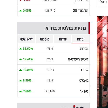
בגוגל
תל בונד 20
0.05%
438.710
מניות בולטות בת"א
עולות
יורדות
פעילות
ללא שינוי
אברות
55.62%
78.9
ריטייל מיינדס-ס
19.41%
20.3
אב-גד
10.08%
1,223
באבלס
8.59%
13.9
טאואר
7.66%
71,160