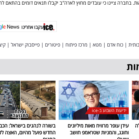
ביטוח בריאות. בחברה ציינו כי עובדים מחוץ לארה"ב יקבלו תנאים דומים בהתאם ל
עקבו אחרינו
ותית
|
כוח אדם
|
מטא
|
מרכז פיתוח
|
פיטורים
|
פייסבוק ישראל
|
קיצ
ות
ידיעות השבוע ב-ice
ה
עידן עופר מרוויח מאות מיליונים
בשורה לנהגים בישראל: הכב
וחוגג, והמניות שטראמפ חושב
החדש פועל מהיום, האצה ל