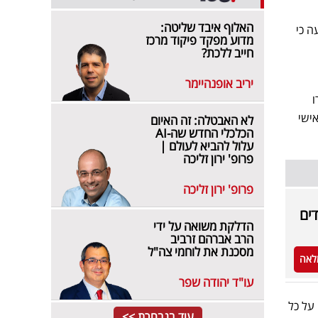
האלוף איבד שליטה:
ה כי
מדוע מפקד פיקוד מרכז
חייב ללכת?
יריב אופנהיימר
ו
ישי
לא האבטלה: זה האיום
הכלכלי החדש שה-AI
עלול להביא לעולם |
פרופ' ירון זליכה
פרופ' ירון זליכה
דים
הדלקת משואה על ידי
הרב אברהם זרביב
מסכנת את לוחמי צה"ל
לאה
עו"ד יהודה שפר
שבועיים על כל
עוד בנבחרת >>