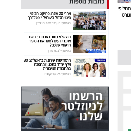
כתבות נוספות
חליפי
אחרי 20 שנה: פרויקט הבינוי
גורט
פינוי הגדול בישראל יוצא לדרך
בשיתוף מערכת זירת הנדל"ן
מה שלא כתוב באבחנה: האם
אתם יודעים לספר את הסיפור
הרפואי שלכם?
בשיתוף לבנת פורן
התחדשות עירונית בראשל"צ: 30
אלף יח"ד בתכנון ומהפכה
בתחבורה הציבורית
בשיתוף ice פרויקטים