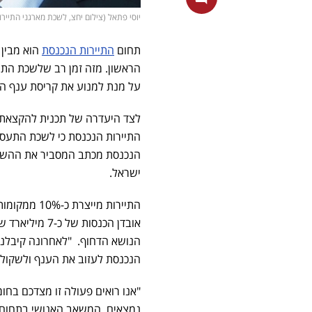
יוסי פתאל (צילום יחצ, לשכת מארגני התייר
תחום
התיירות הנכנסת
הוא מבין
הראשון. מזה זמן רב שלשכת הת
על מנת למנוע את קריסת ענף הת
לצד היעדרה של תכנית להקצאת ת
התיירות הנכנסת כי לשכת התעסו
הנכנסת מכתב המסביר את ההשפע
ישראל.
אובדן הכנסות של כ-7 מיליארד שקלים למדינה. נכון לרגע זה טרם התקבלה תשובה מ
הנושא הדחוף. "לאחרונה קיבלנו
הנכנסת לעזוב את הענף ולשקול ע
"אנו רואים פעולה זו מצדכם בחו
נמצאים. המשאב האנושי בתחום ה