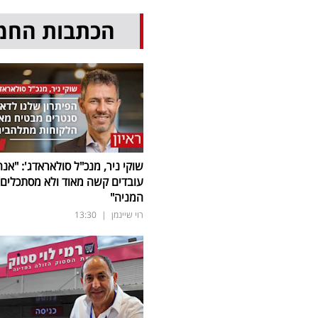
הכתבות החמ
שוקי ניר, מנכ"ל סולאראדג': "אנח
עובדים קשה מאוד ולא מסתכלים 
המניה"
רוי שיינמן
|
13:30