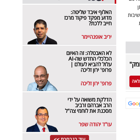
ן
האלוף איבד שליטה:
שיבות
מדוע מפקד פיקוד מרכז
חייב ללכת?
יריב אופנהיימר
לא האבטלה: זה האיום
הכלכלי החדש שה-AI
מק"
עלול להביא לעולם |
פרופ' ירון זליכה
לאה
פרופ' ירון זליכה
הדלקת משואה על ידי
הרב אברהם זרביב
מסכנת את לוחמי צה"ל
עו"ד יהודה שפר
עוד בנבחרת >>