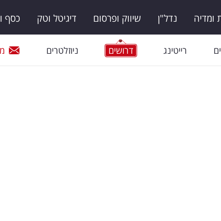
ומדיה
נדל"ן
שיווק ופרסום
דיגיטל וטק
כסף ו
ם
רייטינג
דרושים
ניוזלטרים
מי