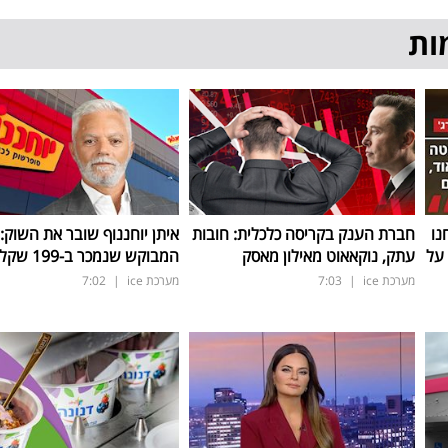
ות
נו
חברת הענק בקריסה כלכלית: חובות
איתן יוחננוף שובר את השוק:
על
עתק, נוקאאוט מאילון מאסק
המבוקש שנמכר ב-199 שקל בלבד
מערכת ice
|
7:03
מערכת ice
|
7:02