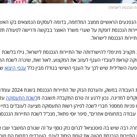
ות הנכנסת לישראל)
 הנפגעים הראשיים ממצב המלחמה, בדומה לעסקים הנמצאים בקו האש
יירות הנכנסת דופקת על שערי משרד האוצר בבקשה ודרישה לפעולה תק
יירות הנכנסת לישראל.
קציב מינימלי להישרדותה של התיירות הנכנסת לישראל, גילו בלשכת
קה קוראת לעובדי הענף לעזוב את המקצוע. לאור זאת, שיגרה לשכת התי
ה השלילית שיש לכך על הענף השישי בגודלו מבין כלל
ענפי היצוא
של
התיירות מייצרת כ-10% ממקומות העבודה במשק, והערכת הנ
לשכת התעסוקה
על
 פניות ממספר חברי לשכה לפיהן רשות התעסוקה מציעה לעובדים בתייר
בודה בתחומים אחרים", סיפר יוסי פתאל, מנכ"ל לשכת התיירות הנכנסת
מרה רבה שיש בה פוטנציאל לגרום נזק נוסף על זה שגורם המשבר שבו א
תיירות הנכנסת מהווה את קומת היסוד לענף. העובדים בתחום הם מומ