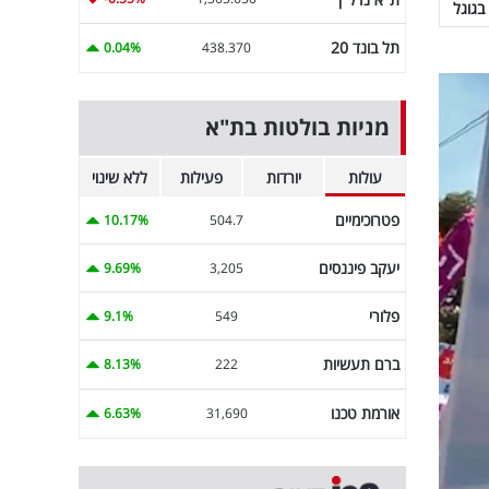
בגוגל
תל בונד 20
0.04%
438.370
מניות בולטות בת"א
עולות
יורדות
פעילות
ללא שינוי
פטרוכימיים
10.17%
504.7
יעקב פיננסים
9.69%
3,205
פלורי
9.1%
549
ברם תעשיות
8.13%
222
אורמת טכנו
6.63%
31,690