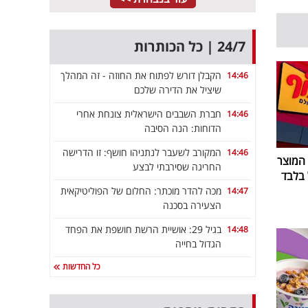
24/7 | כל הכותרות
הקבלן דורש לפתוח את החוזה - זה המהלך
14:46
שיציל את הדירה שלכם
חברת השבבים הישראלית צונחת אחרי
14:46
הדוחות: הנה הסיבה
המקורב לשעבר לנתניהו חושף: זו הדרישה
14:46
 המוצר
החריגה שסירבתי לבצע
מכה להדר מוכתר: החלום של הפוליטיקאית
14:47
הצעירה בסכנה
בגיל 29: אושיית הרשת חושפת את הפחד
14:48
הגדול בחייה
כל החדשות