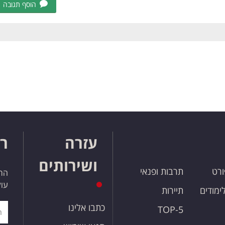
הוסף תגובה
עזרה
רו
ושירותים
ורט
תרבות ופנאי
הרש
עול
לימודים
תיירות
כתבו אלינו
TOP-5