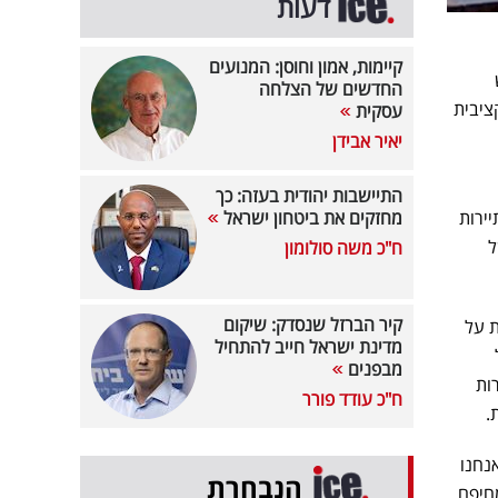
דעות
קיימות, אמון וחוסן: המנועים
החדשים של הצלחה
ציבית
עסקית
יאיר אבידן
התיישבות יהודית בעזה: כך
ירות
מחזקים את ביטחון ישראל
ח"כ משה סולומון
קיר הברזל שנסדק: שיקום
זק של התיירות הנכנסת בשנת 2024 עומדת על
מדינת ישראל חייב להתחיל
מבפנים
ות
ח"כ עודד פורר
.
נחנו
הנבחרת
חיפם