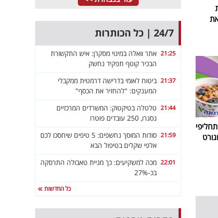
את
24/7 | כל הכותרות
אתר וואלה במינוי מסקרן: איש התקשורת
21:25
הבכיר קוטף תפקיד נחשק
ביטוח לאומי בדרישה דרמטית ממקבלי
21:37
המענקים: "להחזיר את הכסף"
טלטלה בטיקטוק: המשרדים המרכזיים
21:44
נסגרו, 250 עובדים פוטרו
חליפי
סודות המוסך נחשפים: 5 טיפים שיחסכו לכם
21:59
גורט
אלפי שקלים בטיפול הבא
מכה למשקיעים: כך מניית טאבולה התרסקה
22:01
בכ-27%
כל החדשות