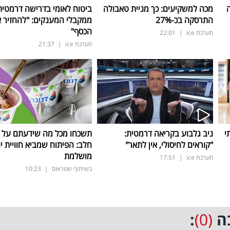
ה
מכה למשקיעים: כך מניית טאבולה
ביטוח לאומי בדרישה דרמטית
התרסקה בכ-27
%
ממקבלי המענקים: "להחזיר 
הכסף"
מערכת ice
|
22:01
מערכת ice
|
21:37
י
ניב גלבוע בקריאה דרמטית:
תשכחו מכל מה שידעתם על ת
"קוראים לחיסולי, אין לתאר"
חלב: הפיתוח שמביא חוויית יו
מושלמת
מערכת ice
|
17:51
בשיתוף שטראוס
|
10:23
ה
(0)
: