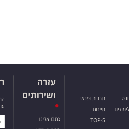
עזרה
רו
ושירותים
ורט
תרבות ופנאי
הרש
עול
לימודים
תיירות
כתבו אלינו
TOP-5