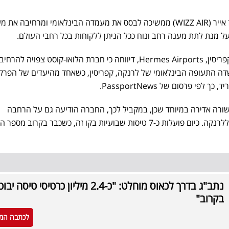
ענקית הלואו קוסט ההונגרית, וויז אייר (WIZZ AIR) ממשיכה לבסס את מעמדה הבינלאומי ומרחיבה א
ל מנת לתת מענה רחב ונוח ככל הניתן ללקוחות בכל רחבי העולם.
חברת ניהול שדות התעופה של קפריסין, Hermes Airports, דיווחה כי חברת הלואו-קוסט צפויה
ה התעופה הבינלאומי של לרנקה, קפריסין, כשאחד מהיעדים של הפרק 
י פרסום של PassportNews.
ורה אדירה במיוחד שכן, במקביל לכך, החברה הודיעה גם על הרחבה
משמעותית בטיסות בין תל אביב ללרנקה. כיום פועלות כ-7 טיסות שבועיות בקו זה, כשכבר בקרוב מ
נתב"ג בדרך לכאוס מוחלט: "כ-2.4 מיליון כרטיסי טיסה י
בקרוב"
לכתבה המ