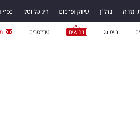
ומדיה
נדל"ן
שיווק ופרסום
דיגיטל וטק
כסף ו
ם
רייטינג
דרושים
ניוזלטרים
מי