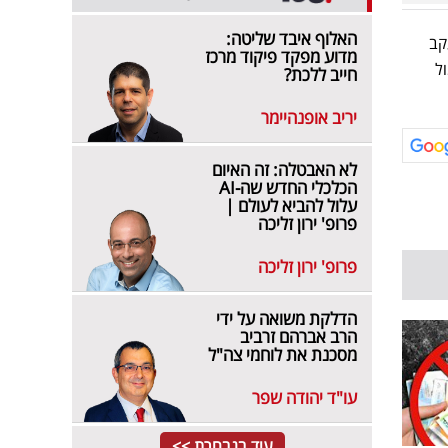
האלוף איבד שליטה:
קב
מדוע מפקד פיקוד מרכז
ם מול
חייב ללכת?
יריב אופנהיימר
לא האבטלה: זה האיום
הכלכלי החדש שה-AI
עלול להביא לעולם |
פרופ' ירון זליכה
פרופ' ירון זליכה
הדלקת משואה על ידי
הרב אברהם זרביב
מסכנת את לוחמי צה"ל
עו"ד יהודה שפר
עוד בנבחרת >>