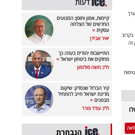
דעות
ת מערך
קיימות, אמון וחוסן: המנועים
החדשים של הצלחה
עסקית
 להרחיב בקרוב
יאיר אבידן
זה
התיישבות יהודית בעזה: כך
מחזקים את ביטחון ישראל
ח"כ משה סולומון
ספר הטיסות
קיר הברזל שנסדק: שיקום
מדינת ישראל חייב להתחיל
מבפנים
ח"כ עודד פורר
בוטלו
לאה
הנבחרת