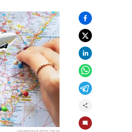
וויז אייר (צילום shutterstock)