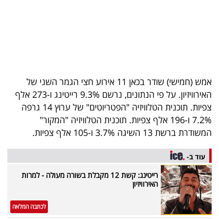
40
שיתופי
פעולה
אמש (חמישי) שודר בכאן 11 אירוע חצי הגמר השני של
האירוויזיון. על פי הנתונים, נרשם 9.3% רייטינג ו-273 אלף
צפיות. תוכנית הטלוויזיה "הפטריוטים" של ערוץ 14 גרפה
דרושים
7.2% ו-196 אלף צפיות. תוכנית הטלוויזיה "המקור"
ניוזלטרים
המשודרת ברשת 13 השיגה 3.7% ו-105 אלף צפיות.
עוד ב-
מייל
רייטינג: קשת 12 מקבלת בשורה מעולה - למרות
האירוויזיון
אדום
לכתבה המלאה