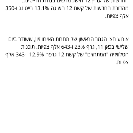
החדשות של ערוץ 12 הישג מרשים בגזרת הרייטינג.
מהדורת החדשות של קשת 12 השיגה 13.1% רייטינג ו-350
בריאות
אלף צפיות.
תרבות
ופנאי
אירוע חצי הגמר הראשון של תחרות האירוויזיון, ששודר ביום
תיירות
שלישי בכאן 11, גרף 23% ו-643 אלף צפיות. תוכנית
הטלוויזיה "המתחזים" של קשת 12 גרפה 12.9% ו-343 אלף
TOP-
צפיות.
5
המילון
הכלכלי
פודקאסט
40
UNDER