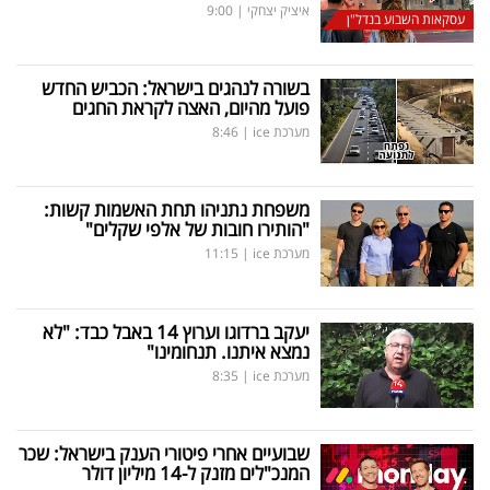
איציק יצחקי
|
9:00
עסקאות השבוע בנדל"ן
בשורה לנהגים בישראל: הכביש החדש
פועל מהיום, האצה לקראת החגים
מערכת ice
|
8:46
משפחת נתניהו תחת האשמות קשות:
"הותירו חובות של אלפי שקלים"
מערכת ice
|
11:15
יעקב ברדוגו וערוץ 14 באבל כבד: "לא
נמצא איתנו. תנחומינו"
מערכת ice
|
8:35
שבועיים אחרי פיטורי הענק בישראל: שכר
המנכ"לים מזנק ל-14 מיליון דולר