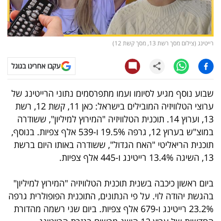
קריפטו
ויראלי
רייטינג (צילום מסך רשת 13, מסך קשת 12)
טלוויזיה
עקבו אחרינו בגוגל
עסקי
שבוע נוסף מגיע לסיומו ועמו מתפרסמים נתוני הרייטינג של
ספורט
ערוצי הטלוויזיה המובילים בישראל: כאן 11, קשת 12, רשת
13, וערוץ 14. תוכנית הטלוויזיה "המירוץ למיליון", ששודרה
קריירה
במוצ"ש בערוץ 12, גרפה 19.5% ו-539 אלף צפיות. בנוסף,
ולימודים
תוכנית הריאליטי "האח הגדול", ששודרה באותו היום ברשת
13, השיגה 13.4% רייטינג ו-445 אלף צפיות.
מינויים
ביום ראשון כיכבה בשנית תוכנית הטלוויזיה "המירוץ למיליון"
רייטינג
בהגשת יהודה לוי. על פי הנתונים, התוכנית הפופולרית גרפה
23.2% רייטינג ו-679 אלף צפיות. ביום שני רשמה מהדורת
רכב