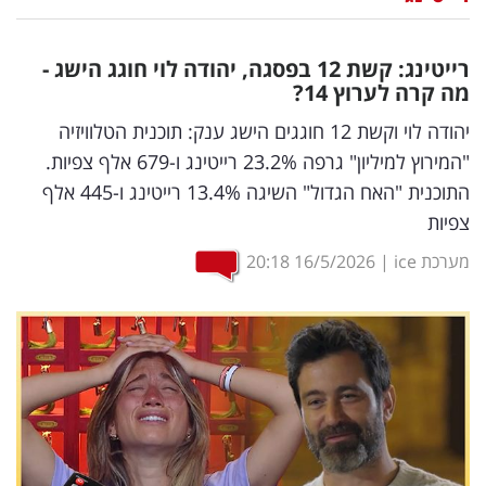
נדל"ן
רייטינג: קשת 12 בפסגה, יהודה לוי חוגג הישג -
דיגיטל
מה קרה לערוץ 14?
וטק
יהודה לוי וקשת 12 חוגגים הישג ענק: תוכנית הטלוויזיה
"המירוץ למיליון" גרפה 23.2% רייטינג ו-679 אלף צפיות.
שיווק
התוכנית "האח הגדול" השיגה 13.4% רייטינג ו-445 אלף
ופרסום
צפיות
משפט
מערכת ice
|
16/5/2026
20:18
מדדים
ומחקרים
דעות
רכילות
עסקית