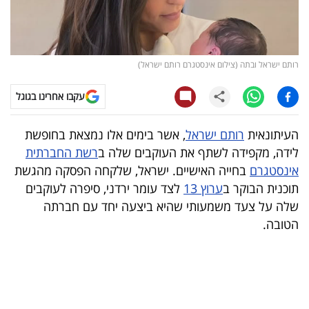
קריפטו
ויראלי
רותם ישראל ובתה (צילום אינסטגרם רותם ישראל)
טלוויזיה
עקבו אחרינו בגוגל
עסקי
העיתונאית
רותם ישראל
, אשר בימים אלו נמצאת בחופשת
ספורט
לידה, מקפידה לשתף את העוקבים שלה ב
רשת החברתית
אינסטגרם
בחייה האישיים. ישראל, שלקחה הפסקה מהגשת
קריירה
תוכנית הבוקר ב
ערוץ 13
לצד עומר ירדני, סיפרה לעוקבים
ולימודים
שלה על צעד משמעותי שהיא ביצעה יחד עם חברתה
הטובה.
מינויים
רייטינג
רכב