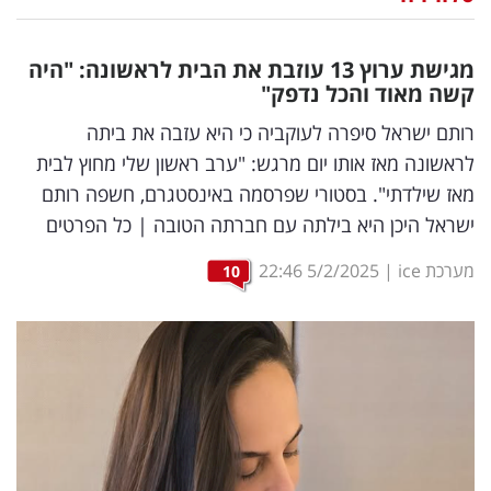
נדל"ן
מגישת ערוץ 13 עוזבת את הבית לראשונה: "היה
דיגיטל
קשה מאוד והכל נדפק"
וטק
רותם ישראל סיפרה לעוקביה כי היא עזבה את ביתה
לראשונה מאז אותו יום מרגש: "ערב ראשון שלי מחוץ לבית
שיווק
מאז שילדתי". בסטורי שפרסמה באינסטגרם, חשפה רותם
ופרסום
ישראל היכן היא בילתה עם חברתה הטובה | כל הפרטים
משפט
מערכת ice
|
5/2/2025
22:46
10
מדדים
ומחקרים
דעות
רכילות
עסקית