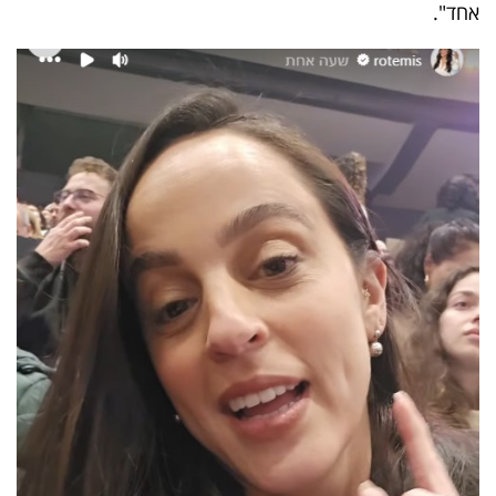
אחד".
40
שיתופי
פעולה
דרושים
ניוזלטרים
מייל
אדום