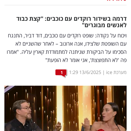
נדל"ן
דרמה בשידור רוקדים עם כוכבים: "קצת כבוד
דיגיטל
לאנשים מבוגרים"
וטק
ויכוח על נקודה: שופט רוקדים עם כוכבים, דוד דביר, התנגח
עם השופטת שלצידו, אנה ארונוב – לאחר שהשניים לא
שיווק
הסכימו על הביקורת שניתנה למתמודדת קארין עליה. "אמרו
ופרסום
פה 'לא התפוצצת', אני אומר לא הופעת"
משפט
מערכת ice
|
13/6/2025
1:29
1
מדדים
ומחקרים
דעות
רכילות
עסקית