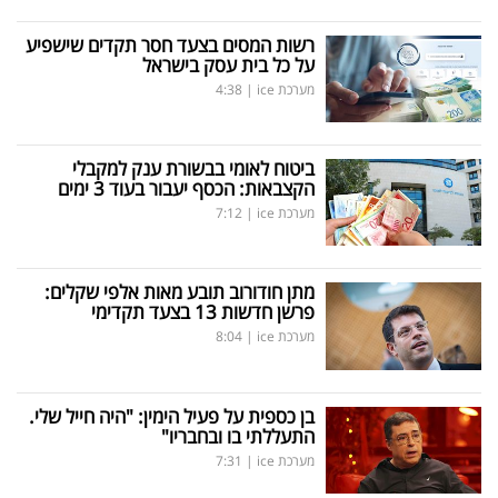
רשות המסים בצעד חסר תקדים שישפיע
על כל בית עסק בישראל
מערכת ice
|
4:38
ביטוח לאומי בבשורת ענק למקבלי
הקצבאות: הכסף יעבור בעוד 3 ימים
מערכת ice
|
7:12
מתן חודורוב תובע מאות אלפי שקלים:
פרשן חדשות 13 בצעד תקדימי
מערכת ice
|
8:04
בן כספית על פעיל הימין: "היה חייל שלי.
התעללתי בו ובחבריו"
מערכת ice
|
7:31