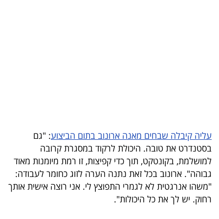
בריאות
תרבות
ופנאי
תיירות
TOP-
5
עליה קיבלה שבחים מאנה ארונוב בתום הביצוע
: "גם
המילון
בסטנדרט את טובה. היכולת לרקוד במסגרת קרובה
הכלכלי
למושלמת, בקונטקט, תוך כדי קפיצות, זו רמת מיומנות מאוד
גבוהה". ארונוב בכל זאת נתנה הערה לזוג כחומר לעבודה:
פודקאסט
"משהו אנרגטית לא לגמרי התפוצץ לי. אני רוצה אישית אותך
40
רחוק. יש לך את כל היכולות".
UNDER