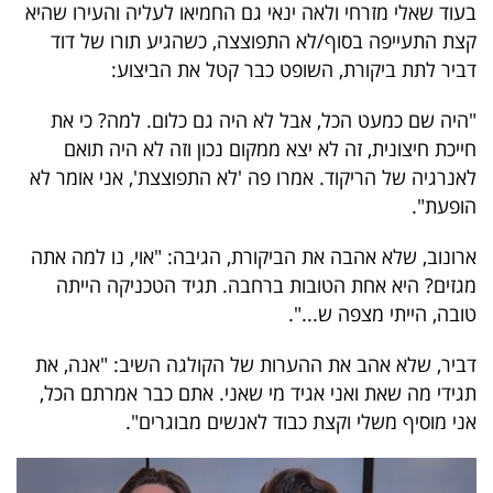
בעוד שאלי מזרחי ולאה ינאי גם החמיאו לעליה והעירו שהיא
40
קצת התעייפה בסוף/לא התפוצצה, כשהגיע תורו של דוד
דביר לתת ביקורת, השופט כבר קטל את הביצוע:
שיתופי
"היה שם כמעט הכל, אבל לא היה גם כלום. למה? כי את
פעולה
חייכת חיצונית, זה לא יצא ממקום נכון וזה לא היה תואם
לאנרגיה של הריקוד. אמרו פה 'לא התפוצצת', אני אומר לא
הופעת".
דרושים
ארונוב, שלא אהבה את הביקורת, הגיבה: "אוי, נו למה אתה
מגזים? היא אחת הטובות ברחבה. תגיד הטכניקה הייתה
ניוזלטרים
טובה, הייתי מצפה ש...".
דביר, שלא אהב את ההערות של הקולגה השיב: "אנה, את
מייל
תגידי מה שאת ואני אגיד מי שאני. אתם כבר אמרתם הכל,
אדום
אני מוסיף משלי וקצת כבוד לאנשים מבוגרים".