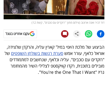
קריפטו
ויראלי
דוד דביר ואנה ארונוב (צילום מתוך "רוקדים עם כוכבים", קשת 12)
טלוויזיה
עקבו אחרינו בגוגל
עסקי
הביצוע של מלכת היופי במיל' קארין עליה, והרקדן שלצידה,
ספורט
אוראל כלאף, עורר אמש
סערת רגשות בשולחן השופטים
של
"רוקדים עם כוכבים". עליה וכלאף, שנחשבים למתמודדים
קריירה
מובילים בתוכנית, רקדו קוויקסטפ לצלילי השיר מהמחזמר
ולימודים
גריז "
You're the One That I Want
".
מינויים
רייטינג
רכב